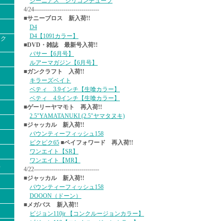
ジーニアス シリコンチューブ
4/24---------------------------------
■サニーブロス 新入荷!!
D4
D4【1091カラー】
ック
■DVD・雑誌 最新号入荷!!
バサー【6月号】
ルアーマガジン【6月号】
■ガンクラフト 入荷!!
キラーズベイト
ベティ 3.9インチ【生喰カラー】
ベティ 4.9インチ【生喰カラー】
■ゲーリーヤマモト 再入荷!!
2.5″YAMATANUKI (2.5″ヤマタヌキ)
■ジャッカル 新入荷!!
バウンティーフィッシュ158
ピクピク65
■ペイフォワード 再入荷!!
ワンエイト【SR】
ワンエイト【MR】
）
4/22---------------------------------
■ジャッカル 新入荷!!
バウンティーフィッシュ158
DOOON（ドーン）
■メガバス 新入荷!!
ビジョン110jr 【コンクルージョンカラー】