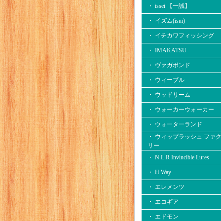
・ issei 【一誠】
・ イズム(ism)
・ イチカワフィッシング
・ IMAKATSU
・ ヴァガボンド
・ ウィーブル
・ ウッドリーム
・ ウォーカーウォーカー
・ ウォーターランド
・ ウィップラッシュ ファ
リー
・ N.L.R Invincible Lures
・ H.Way
・ エレメンツ
・ エコギア
・ エドモン