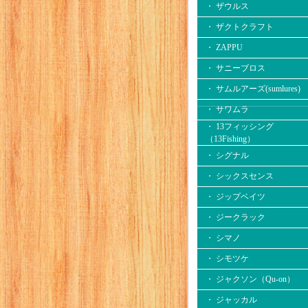
・ ザウルス
・ ザクトクラフト
・ ZAPPU
・ サニーブロス
・ サムルアーズ(sumlures)
・ サワムラ
・ 13フィッシング
（13Fishing）
・ シグナル
・ シックスセンス
・ ジップベイツ
・ ジークラック
・ シマノ
・ シモツケ
・ ジャクソン（Qu-on）
・ ジャッカル