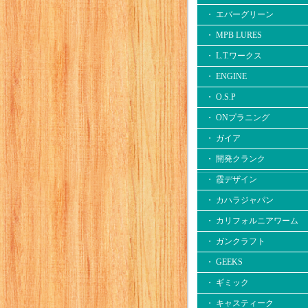
・ エバーグリーン
・ MPB LURES
・ L.T.ワークス
・ ENGINE
・ O.S.P
・ ONプラニング
・ ガイア
・ 開発クランク
・ 霞デザイン
・ カハラジャパン
・ カリフォルニアワーム
・ ガンクラフト
・ GEEKS
・ ギミック
・ キャスティーク