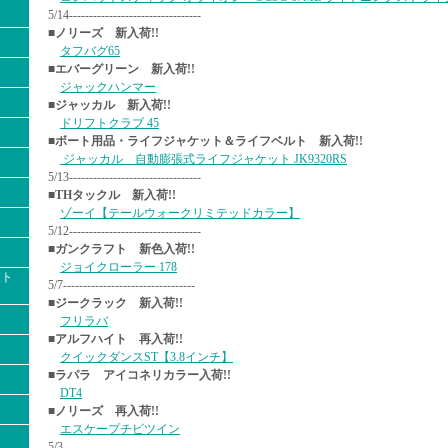
5/14---------------------------------
■ノリーズ 新入荷!!
タフバグ65
■エバーグリーン 新入荷!!
ジャックハンマー
■ジャッカル 新入荷!!
ドリフトクラブ 45
■ボート用品・ライフジャケット＆ライフベルト 新入荷!!
ジャッカル 自動膨張式ライフジャケット JK9320RS
5/13---------------------------------
■THタックル 新入荷!!
ゾーイ【テールウォークリミテッドカラー】
5/12---------------------------------
■ガンクラフト 新色入荷!!
ジョイクローラー 178
クト
5/7---------------------------------
■ジークラック 新入荷!!
フリラバ
■アルフハイト 再入荷!!
クイックダンスST【3.8インチ】
■ラパラ アイコネリカラー入荷!!
DT4
■ノリーズ 再入荷!!
エスケープチビツイン
5/3---------------------------------