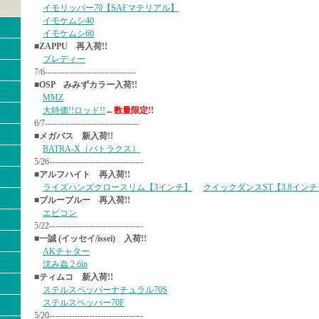
イモリッパー70【SAFマテリアル】
イモケムシ40
イモケムシ60
■ZAPPU 再入荷!!
ブレディー
7/6--------------------------------
■OSP みみずカラー入荷!!
MMZ
大特価!!ロッド!!
←数量限定!!
6/7---------------------------------
■メガバス 新入荷!!
BATRA-X（バトラクス）
5/26---------------------------------
■アルフハイト 再入荷!!
ライズハンズクロースリム【3インチ】
クイックダンスST【3.8インチ
■ブルーブルー 再入荷!!
エビコン
5/22---------------------------------
■一誠 (イッセイ/issei) 入荷!!
AKチャター
沈み蟲 2.6in
■ティムコ 新入荷!!
ステルスペッパーナチュラル70S
ステルスペッパー70F
5/20---------------------------------