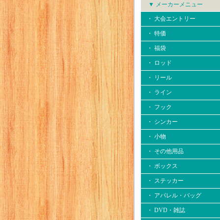
▼ メーカーメニュー
・ 大会エントリー
・ 特価
・ 福袋
・ ロッド
・ リール
・ ライン
・ フック
・ シンカー
・ 小物
・ その他用品
・ ボックス
・ ステッカー
・ アパレル・バッグ
・ DVD・雑誌