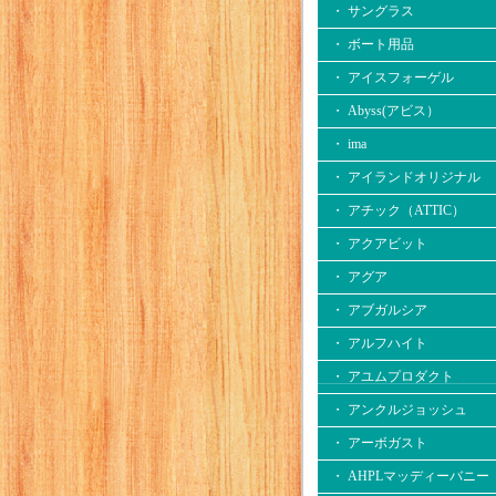
・ サングラス
・ ボート用品
・ アイスフォーゲル
・ Abyss(アビス）
・ ima
・ アイランドオリジナル
・ アチック（ATTIC）
・ アクアビット
・ アグア
・ アブガルシア
・ アルフハイト
・ アユムプロダクト
・ アンクルジョッシュ
・ アーボガスト
・ AHPLマッディーバニー