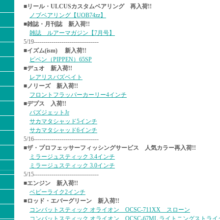
■リール・ULCUSカスタムベアリング 再入荷!!
ノブベアリング【UOB74zz】
■雑誌・月刊誌 新入荷!!
雑誌 ルアーマガジン【7月号】
5/19---------------------------------
■イズム(ism) 新入荷!!
ピペン（PIPPEN）65SP
■デュオ 新入荷!!
レアリスバズベイト
■ノリーズ 新入荷!!
フロントフラッパーカーリー4インチ
■デプス 入荷!!
バズジェットJr
サカマタシャッド5インチ
サカマタシャッド6インチ
5/16---------------------------------
■ザ・プロフェッサーフィッシングサービス 人気カラー再入荷!!
ミラージュスティック 3.4インチ
ミラージュスティック 3.0インチ
5/15---------------------------------
■エンジン 新入荷!!
ベビーライク2インチ
■ロッド・エバーグリーン 新入荷!!
コンバットスティック オライオン OCSC-711XX スローン
コンバットスティック オライオン OCSC-67ML ライトニングストライ