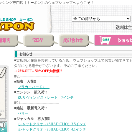
ッシング専門店【キーポン】のウェブショップへようこそ!!
■実店舗と在庫を共有しているため、ウェブショップ上でお買い物できて
欠品になる場合がございます。予めご了承ください。
↓↓25%OFF～50%OFF大特価!!
8/25---------------------------------
■痴虫 入荷!!
プラカイバードミニ
■エンジン 新入荷!!
RCリヴィングストレート 7インチ
8/24---------------------------------
■雑誌 最新号入荷!!
バサー
■ジャッカル 再入荷!!
iシャッドクリオ（i SHAD CLIO）3.5インチ
iシャッドクリオ（i SHAD CLIO）4.1インチ