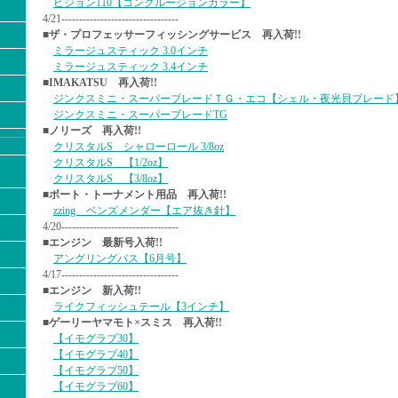
ビジョン110【コンクルージョンカラー】
4/21---------------------------------
■ザ・プロフェッサーフィッシングサービス 再入荷!!
ミラージュスティック 3.0インチ
ミラージュスティック 3.4インチ
■IMAKATSU 再入荷!!
ジンクスミニ・スーパーブレードＴＧ・エコ【シェル・夜光貝ブレード
ジンクスミニ・スーパーブレードTG
■ノリーズ 再入荷!!
クリスタルS シャローロール 3/8oz
クリスタルS 【1/2oz】
クリスタルS 【3/8oz】
■ボート・トーナメント用品 再入荷!!
zzing ベンズメンダー【エア抜き針】
4/20---------------------------------
■エンジン 最新号入荷!!
アングリングバス【6月号】
4/17---------------------------------
■エンジン 新入荷!!
ライクフィッシュテール【3インチ】
■ゲーリーヤマモト×スミス 再入荷!!
【イモグラブ30】
【イモグラブ40】
【イモグラブ50】
【イモグラブ60】