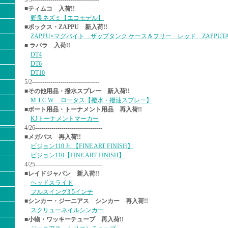
■ティムコ 入荷!!
野良ネズミ【エコモデル】
■ボックス・ZAPPU 新入荷!!
ZAPPU×マグバイト ザップタンク ケース＆フリー レッド ZAPPUT
■ ラパラ 入荷!!
DT4
DT6
DT10
5/2---------------------------------
■その他用品・撥水スプレー 新入荷!!
M.T.C.W. ロータス【撥水・撥油スプレー】
■ボート用品・トーナメント用品 再入荷!!
KJトーナメントマーカー
4/26---------------------------------
■メガバス 再入荷!!
ビジョン110 Jr. 【FINE ART FINISH】
ビジョン110【FINE ART FINISH】
4/25---------------------------------
■レイドジャパン 新入荷!!
ヘッドスライド
フルスイング3.5インチ
■シンカー・ジーニアス シンカー 再入荷!!
スクリューネイルシンカー
■小物・ワッキーチューブ 再入荷!!