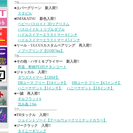
7/9--------------------------------
■エバーグリーン 新入荷!!
スタビル
■IMAKATSU 新色入荷!!
ベビーバスロイド 3Dリアリズム
バスロイドJr. トリプルダブル
ハドルスイマーエラストマー 4インチ
ハドルスイマーエラストマー 4.5インチ
■リール・ULCUSカスタムベアリング 再入荷!!
ノブベアリング【UOB74zz】
7/8--------------------------------
■その他・ハサミ＆プライヤー 新入荷!!
邪道 斬鋏PE105チタンコート
■ジャッカル 入荷!!
ダウズスイマー【220SF】
DBユーマ フリー【3.8インチ】
DBユーマ フリー【4.5インチ】
ハニーナゲット【3インチ】
ハニーナゲット【3.8インチ】
■一誠 再入荷!!
ギルフラットjr
沈み蟲 2.6in
7/7--------------------------------
■THタックル 入荷!!
ジョイントゾーイ【テールウォークリミテッドカラー】
■ジークラック 入荷!!
タイニーギリング