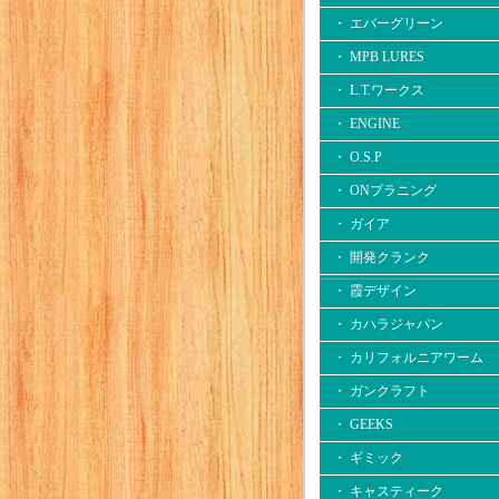
・ エバーグリーン
・ MPB LURES
・ L.T.ワークス
・ ENGINE
・ O.S.P
・ ONプラニング
・ ガイア
・ 開発クランク
・ 霞デザイン
・ カハラジャパン
・ カリフォルニアワーム
・ ガンクラフト
・ GEEKS
・ ギミック
・ キャスティーク