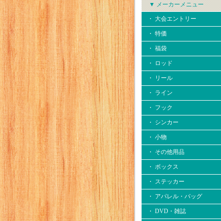
▼ メーカーメニュー
・ 大会エントリー
・ 特価
・ 福袋
・ ロッド
・ リール
・ ライン
・ フック
・ シンカー
・ 小物
・ その他用品
・ ボックス
・ ステッカー
・ アパレル・バッグ
・ DVD・雑誌