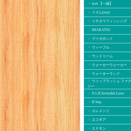
・ issei 【一誠】
・ イズム(ism)
・ イチカワフィッシング
・ IMAKATSU
・ ヴァガボンド
・ ウィーブル
・ ウッドリーム
・ ウォーカーウォーカー
・ ウォーターランド
・ ウィップラッシュ ファ
リー
・ N.L.R Invincible Lures
・ H.Way
・ エレメンツ
・ エコギア
・ エドモン