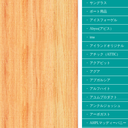
・ サングラス
・ ボート用品
・ アイスフォーゲル
・ Abyss(アビス）
・ ima
・ アイランドオリジナル
・ アチック（ATTIC）
・ アクアビット
・ アグア
・ アブガルシア
・ アルフハイト
・ アユムプロダクト
・ アンクルジョッシュ
・ アーボガスト
・ AHPLマッディーバニー