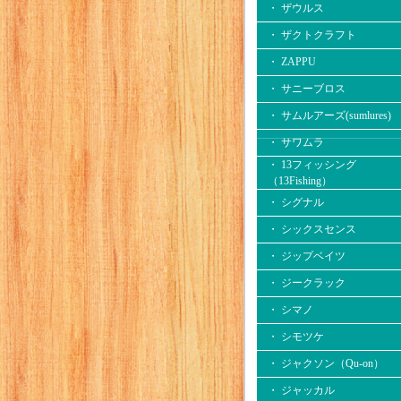
・ ザウルス
・ ザクトクラフト
・ ZAPPU
・ サニーブロス
・ サムルアーズ(sumlures)
・ サワムラ
・ 13フィッシング
（13Fishing）
・ シグナル
・ シックスセンス
・ ジップベイツ
・ ジークラック
・ シマノ
・ シモツケ
・ ジャクソン（Qu-on）
・ ジャッカル