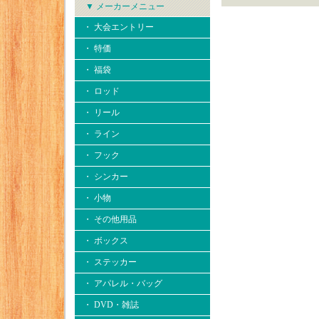
▼ メーカーメニュー
・ 大会エントリー
・ 特価
・ 福袋
・ ロッド
・ リール
・ ライン
・ フック
・ シンカー
・ 小物
・ その他用品
・ ボックス
・ ステッカー
・ アパレル・バッグ
・ DVD・雑誌