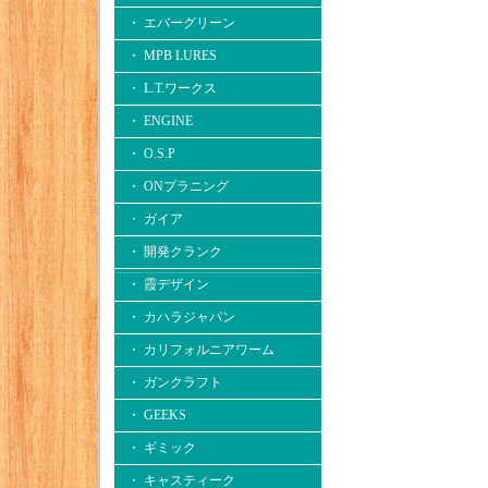
・ エバーグリーン
・ MPB LURES
・ L.T.ワークス
・ ENGINE
・ O.S.P
・ ONプラニング
・ ガイア
・ 開発クランク
・ 霞デザイン
・ カハラジャパン
・ カリフォルニアワーム
・ ガンクラフト
・ GEEKS
・ ギミック
・ キャスティーク