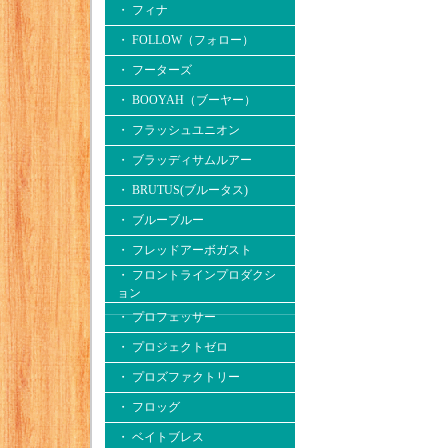
・ フィナ
・ FOLLOW（フォロー）
・ フーターズ
・ BOOYAH（ブーヤー）
・ フラッシュユニオン
・ ブラッディサムルアー
・ BRUTUS(ブルータス)
・ ブルーブルー
・ フレッドアーボガスト
・ フロントラインプロダクシ
ョン
・ プロフェッサー
・ プロジェクトゼロ
・ プロズファクトリー
・ フロッグ
・ ベイトブレス