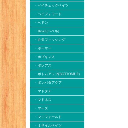
・ ペイチェックベイツ
・ ペイフォワード
・ へドン
・ BeveL(ベベル)
・ 弁天フィッシング
・ ボーマー
・ ホプキンス
・ ボレアス
・ ボトムアップ(BOTTOMUP)
・ ボンバダアグア
・ マドタチ
・ マドネス
・ マーズ
・ マニフォールド
・ ミサイルベイツ