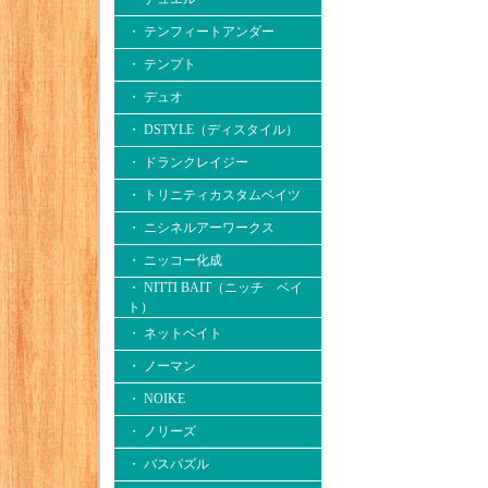
・ テンフィートアンダー
・ テンプト
・ デュオ
・ DSTYLE（ディスタイル）
・ ドランクレイジー
・ トリニティカスタムベイツ
・ ニシネルアーワークス
・ ニッコー化成
・ NITTI BAIT（ニッチ ベイ
ト）
・ ネットベイト
・ ノーマン
・ NOIKE
・ ノリーズ
・ バスパズル