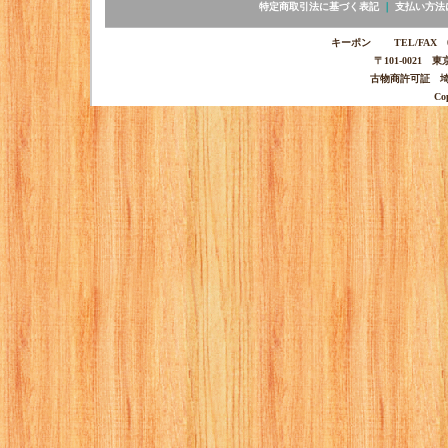
特定商取引法に基づく表記
｜
支払い方法
キーポン TEL/FAX 03-
〒101-0021 
古物商許可証 埼玉
Co