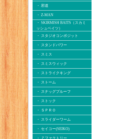
・ 邪道
・ Z-MAN
・ SKIRMISH BAITS（スカミ
ッシュベイツ）
・ スタジオコンポジット
・ スタンドパワー
・ スミス
・ スミスウィック
・ ストライクキング
・ ストーム
・ スナッグプルーフ
・ ストック
・ ＳＰＲＯ
・ スライダーワーム
・ セイコー(SEIKO)
・ Ｚファクトリー