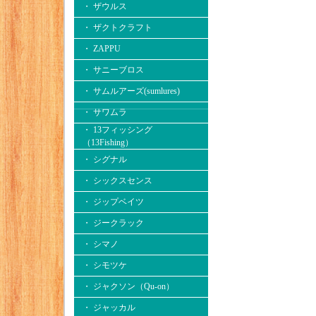
・ ザウルス
・ ザクトクラフト
・ ZAPPU
・ サニーブロス
・ サムルアーズ(sumlures)
・ サワムラ
・ 13フィッシング
（13Fishing）
・ シグナル
・ シックスセンス
・ ジップベイツ
・ ジークラック
・ シマノ
・ シモツケ
・ ジャクソン（Qu-on）
・ ジャッカル