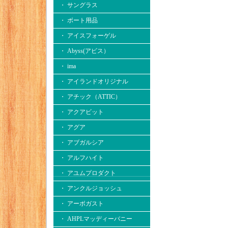
・ サングラス
・ ボート用品
・ アイスフォーゲル
・ Abyss(アビス）
・ ima
・ アイランドオリジナル
・ アチック（ATTIC）
・ アクアビット
・ アグア
・ アブガルシア
・ アルフハイト
・ アユムプロダクト
・ アンクルジョッシュ
・ アーボガスト
・ AHPLマッディーバニー