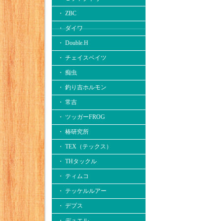
・ ZBC
・ ダイワ
・ Double.H
・ チェイスベイツ
・ 痴虫
・ 釣り吉ホルモン
・ 常吉
・ ツッガーFROG
・ 椿研究所
・ TEX（テックス）
・ THタックル
・ ティムコ
・ テッケルルアー
・ デプス
・ デュエル