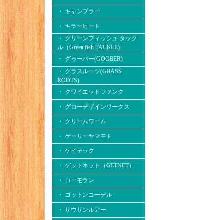
・ ギャンブラー
・ キラーヒート
・ グリーンフィッシュ タック
ル（Green fish TACKLE)
・ グゥーバー(GOOBER)
・ グラスルーツ(GRASS
ROOTS)
・ クワイエットファンク
・ グローデザインワークス
・ クリームワーム
・ ゲーリーヤマモト
・ ケイテック
・ ゲットネット（GETNET）
・ コーモラン
・ コットンコーデル
・ サウザンルアー