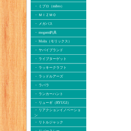
・ ミブロ（mibro）
・ ＭＩＺＭＯ
・ メガバス
・ mogami釣具
・ Molix（モリックス）
・ ヤバイブランド
・ ライブターゲット
・ ラッキークラフト
・ ラッドルアーズ
・ ラパラ
・ ランカーハント
・ リューギ（RYUGI）
・ リアクションイノベーショ
ン
・ リトルジャック