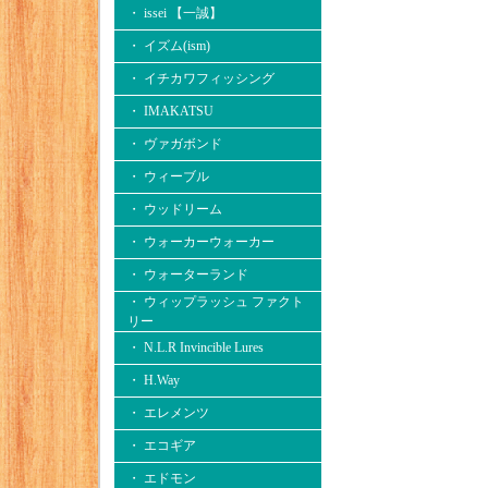
・ issei 【一誠】
・ イズム(ism)
・ イチカワフィッシング
・ IMAKATSU
・ ヴァガボンド
・ ウィーブル
・ ウッドリーム
・ ウォーカーウォーカー
・ ウォーターランド
・ ウィップラッシュ ファクト
リー
・ N.L.R Invincible Lures
・ H.Way
・ エレメンツ
・ エコギア
・ エドモン