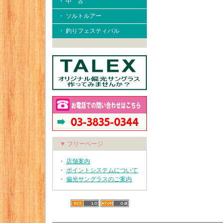
・ 中 古
・ ソルトルアー
・ 釣りフェスティバル
▼ フリーページ
・
店舗案内
・
ポイントシステムについて
・
偏光サングラスのご案内