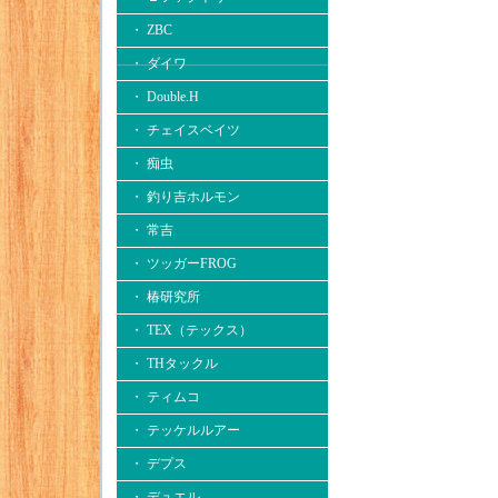
・ ZBC
・ ダイワ
・ Double.H
・ チェイスベイツ
・ 痴虫
・ 釣り吉ホルモン
・ 常吉
・ ツッガーFROG
・ 椿研究所
・ TEX（テックス）
・ THタックル
・ ティムコ
・ テッケルルアー
・ デプス
・ デュエル