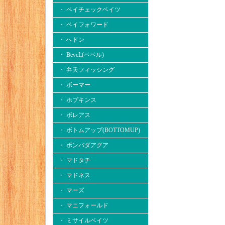
・ ペイチェックベイツ
・ ペイフォワード
・ へドン
・ BeveL(ベベル)
・ 弁天フィッシング
・ ボーマー
・ ホプキンス
・ ボレアス
・ ボトムアップ(BOTTOMUP)
・ ボンバダアグア
・ マドタチ
・ マドネス
・ マーズ
・ マニフォールド
・ ミサイルベイツ