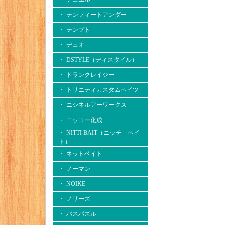
・ テンフィートアンダー
・ テンプト
・ デュオ
・ DSTYLE（ディスタイル）
・ ドランクレイジー
・ トリニティカスタムベイツ
・ ニシネルアーワークス
・ ニッコー化成
・ NITTI BAIT（ニッチ ベイ
ト）
・ ネットベイト
・ ノーマン
・ NOIKE
・ ノリーズ
・ バスパズル