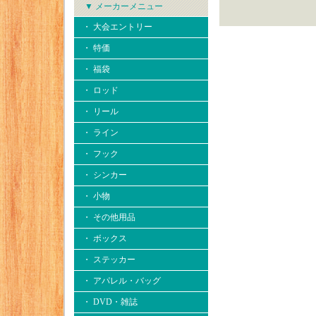
▼ メーカーメニュー
・ 大会エントリー
・ 特価
・ 福袋
・ ロッド
・ リール
・ ライン
・ フック
・ シンカー
・ 小物
・ その他用品
・ ボックス
・ ステッカー
・ アパレル・バッグ
・ DVD・雑誌