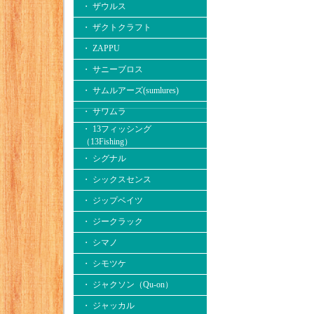
・ ザウルス
・ ザクトクラフト
・ ZAPPU
・ サニーブロス
・ サムルアーズ(sumlures)
・ サワムラ
・ 13フィッシング
（13Fishing）
・ シグナル
・ シックスセンス
・ ジップベイツ
・ ジークラック
・ シマノ
・ シモツケ
・ ジャクソン（Qu-on）
・ ジャッカル