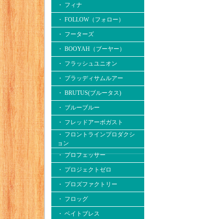
・ フィナ
・ FOLLOW（フォロー）
・ フーターズ
・ BOOYAH（ブーヤー）
・ フラッシュユニオン
・ ブラッディサムルアー
・ BRUTUS(ブルータス)
・ ブルーブルー
・ フレッドアーボガスト
・ フロントラインプロダクシ
ョン
・ プロフェッサー
・ プロジェクトゼロ
・ プロズファクトリー
・ フロッグ
・ ベイトブレス