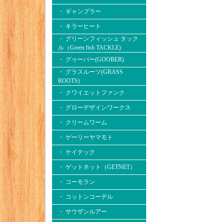
・ ギャンブラー
・ キラーヒート
・ グリーンフィッシュ タック
ル（Green fish TACKLE)
・ グゥーバー(GOOBER)
・ グラスルーツ(GRASS
ROOTS)
・ クワイエットファンク
・ グローデザインワークス
・ クリームワーム
・ ゲーリーヤマモト
・ ケイテック
・ ゲットネット（GETNET）
・ コーモラン
・ コットンコーデル
・ サウザンルアー