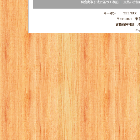
特定商取引法に基づく表記
｜
支払い方法
キーポン TEL/FAX 03-
〒101-0021 
古物商許可証 埼玉
Co