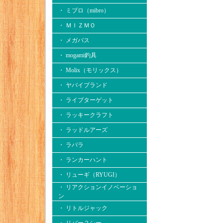
・ ミブロ（mibro）
・ ＭＩＺＭＯ
・ メガバス
・ mogami釣具
・ Molix（モリックス）
・ ヤバイブランド
・ ライブターゲット
・ ラッキークラフト
・ ラッドルアーズ
・ ラパラ
・ ランカーハント
・ リューギ（RYUGI）
・ リアクションイノベーショ
ン
・ リトルジャック