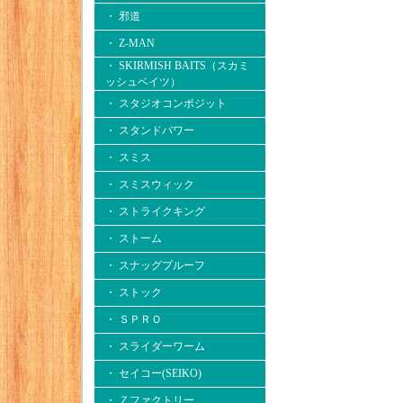
・ 邪道
・ Z-MAN
・ SKIRMISH BAITS（スカミ
ッシュベイツ）
・ スタジオコンポジット
・ スタンドパワー
・ スミス
・ スミスウィック
・ ストライクキング
・ ストーム
・ スナッグプルーフ
・ ストック
・ ＳＰＲＯ
・ スライダーワーム
・ セイコー(SEIKO)
・ Ｚファクトリー