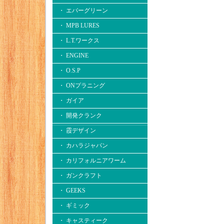
・ エバーグリーン
・ MPB LURES
・ L.T.ワークス
・ ENGINE
・ O.S.P
・ ONプラニング
・ ガイア
・ 開発クランク
・ 霞デザイン
・ カハラジャパン
・ カリフォルニアワーム
・ ガンクラフト
・ GEEKS
・ ギミック
・ キャスティーク