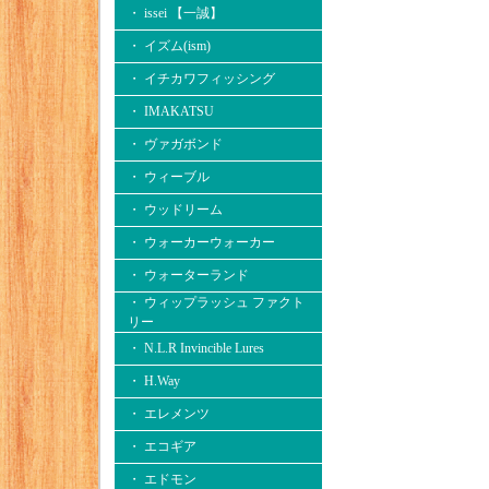
・ issei 【一誠】
・ イズム(ism)
・ イチカワフィッシング
・ IMAKATSU
・ ヴァガボンド
・ ウィーブル
・ ウッドリーム
・ ウォーカーウォーカー
・ ウォーターランド
・ ウィップラッシュ ファクト
リー
・ N.L.R Invincible Lures
・ H.Way
・ エレメンツ
・ エコギア
・ エドモン