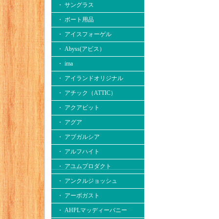
・ サングラス
・ ボート用品
・ アイスフォーゲル
・ Abyss(アビス）
・ ima
・ アイランドオリジナル
・ アチック（ATTIC）
・ アクアビット
・ アグア
・ アブガルシア
・ アルフハイト
・ アユムプロダクト
・ アンクルジョッシュ
・ アーボガスト
・ AHPLマッディーバニー