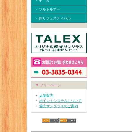
・ 中 古
・ ソルトルアー
・ 釣りフェスティバル
▼ フリーページ
・
店舗案内
・
ポイントシステムについて
・
偏光サングラスのご案内