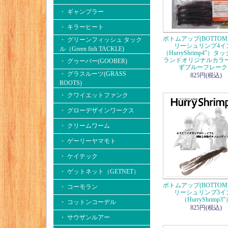
・ ギャンブラー
・ キラーヒート
ボトムアップ(BOTTOM
・ グリーンフィッシュ タック
リーシュリンプ4イ
ル（Green fish TACKLE)
（HurryShrimp4”）
ランドオリジナルカラ
・ グゥーバー(GOOBER)
ずブルーフレーク
・ グラスルーツ(GRASS
825円(税込)
ROOTS)
・ クワイエットファンク
・ グローデザインワークス
・ クリームワーム
・ ゲーリーヤマモト
・ ケイテック
・ ゲットネット（GETNET）
ボトムアップ(BOTTOM
・ コーモラン
リーシュリンプ3イ
（HurryShrimp3”
・ コットンコーデル
825円(税込)
・ サウザンルアー