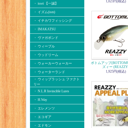
1,023円(税込)
・ issei 【一誠】
・ イズム(ism)
・ イチカワフィッシング
・ IMAKATSU
・ ヴァガボンド
・ ウィーブル
・ ウッドリーム
ボトムアップ(BOTTOM
・ ウォーカーウォーカー
ズィー (REAZZY
1,925円(税込)
・ ウォーターランド
・ ウィップラッシュ ファクト
リー
・ N.L.R Invincible Lures
・ H.Way
・ エレメンツ
・ エコギア
・ エドモン