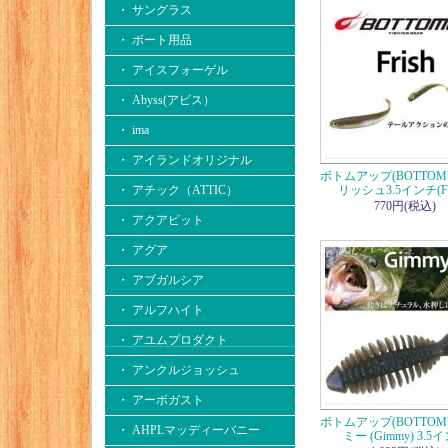
・ サングラス
・ ボート用品
・ アイスフォーゲル
・ Abyss(アビス）
・ ima
・ アイランドオリジナル
ボトムアップ(BOTTOM
・ アチック（ATTIC）
リッシュ3.5インチ(Fr
770円(税込)
・ アクアビット
・ アグア
・ アブガルシア
・ アルフハイト
・ アユムプロダクト
・ アンクルジョッシュ
・ アーボガスト
ボトムアップ(BOTTOM
・ AHPLマッディーバニー
ミー (Gimmy) 3.5