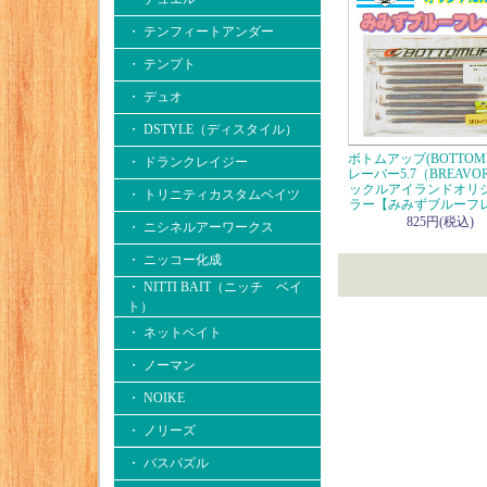
・ テンフィートアンダー
・ テンプト
・ デュオ
・ DSTYLE（ディスタイル）
ボトムアップ(BOTTOM
・ ドランクレイジー
レーバー5.7（BREAVOR
ックルアイランドオリ
・ トリニティカスタムベイツ
ラー【みみずブルーフ
825円(税込)
・ ニシネルアーワークス
・ ニッコー化成
・ NITTI BAIT（ニッチ ベイ
ト）
・ ネットベイト
・ ノーマン
・ NOIKE
・ ノリーズ
・ バスパズル