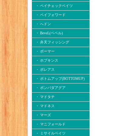
・ ペイチェックベイツ
・ ペイフォワード
・ へドン
・ BeveL(ベベル)
・ 弁天フィッシング
・ ボーマー
・ ホプキンス
・ ボレアス
・ ボトムアップ(BOTTOMUP)
・ ボンバダアグア
・ マドタチ
・ マドネス
・ マーズ
・ マニフォールド
・ ミサイルベイツ