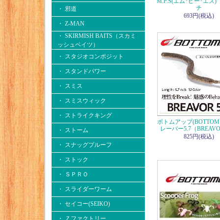
M.P.S(エム･ピー･エス)
チ
・ 邪道
693円(税込)
・ Z-MAN
・ SKIRMISH BAITS（スカミ
ッシュベイツ）
・ スタジオコンポジット
・ スタンドパワー
・ スミス
・ スミスウィック
・ ストライクキング
ボトムアップ(BOTTOM
レーバー5.7（BREAVO
・ ストーム
825円(税込)
・ スナッグプルーフ
・ ストック
・ ＳＰＲＯ
・ スライダーワーム
・ セイコー(SEIKO)
・ Ｚファクトリー