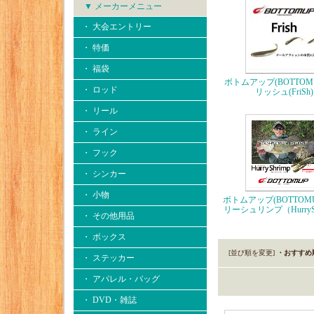
▼ メーカーメニュー
・ 大会エントリー
・ 特価
・ 福袋
ボトムアップ(BOTTOM
・ ロッド
リッシュ(FriSh)
・ リール
・ ライン
・ フック
・ シンカー
・ 小物
ボトムアップ(BOTTOM
リーシュリンプ（HurrySh
・ その他用品
・ ボックス
[並び順を変更]
・おすすめ
・ ステッカー
・ アパレル・バッグ
・ DVD・雑誌