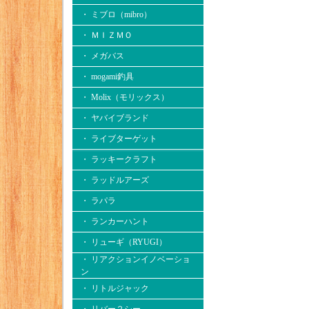
・ ミブロ（mibro）
・ ＭＩＺＭＯ
・ メガバス
・ mogami釣具
・ Molix（モリックス）
・ ヤバイブランド
・ ライブターゲット
・ ラッキークラフト
・ ラッドルアーズ
・ ラパラ
・ ランカーハント
・ リューギ（RYUGI）
・ リアクションイノベーショ
ン
・ リトルジャック