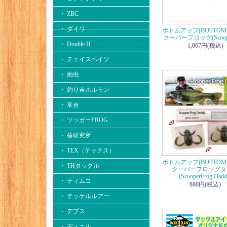
・ ZBC
・ ダイワ
ボトムアップ(BOTTOM
クーパーフロッグ(Scoope
・ Double.H
1,067円(税込)
・ チェイスベイツ
・ 痴虫
・ 釣り吉ホルモン
・ 常吉
・ ツッガーFROG
・ 椿研究所
・ TEX（テックス）
ボトムアップ(BOTTOM
・ THタックル
クーパーフロッグダ
(ScooperFrog Dadd
・ ティムコ
880円(税込)
・ テッケルルアー
・ デプス
・ デュエル