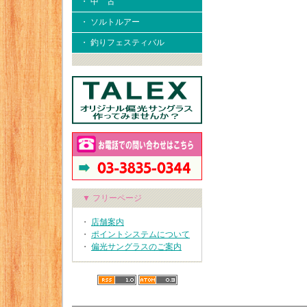
・ 中 古
・ ソルトルアー
・ 釣りフェスティバル
▼ フリーページ
・
店舗案内
・
ポイントシステムについて
・
偏光サングラスのご案内