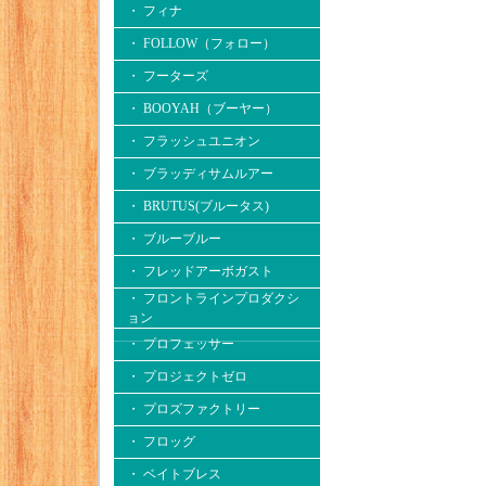
・ フィナ
・ FOLLOW（フォロー）
・ フーターズ
・ BOOYAH（ブーヤー）
・ フラッシュユニオン
・ ブラッディサムルアー
・ BRUTUS(ブルータス)
・ ブルーブルー
・ フレッドアーボガスト
・ フロントラインプロダクシ
ョン
・ プロフェッサー
・ プロジェクトゼロ
・ プロズファクトリー
・ フロッグ
・ ベイトブレス