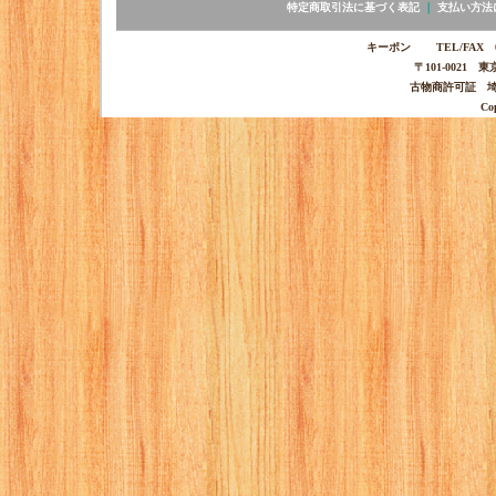
特定商取引法に基づく表記
｜
支払い方法
キーポン TEL/FAX 03-
〒101-0021 
古物商許可証 埼玉
Co