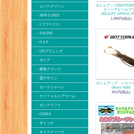
ボトムアップ(BOTTOM
・ エバーグリーン
ズィーアピールプ
（REAZZY APPEAL 
・ MPB LURES
1,980円(税込)
・ L.T.ワークス
・ ENGINE
・ O.S.P
・ ONプラニング
・ ガイア
・ 開発クランク
・ 霞デザイン
ボトムアップ ハリー
・ カハラジャパン
(Hurry Slide)
891円(税込)
・ カリフォルニアワーム
・ ガンクラフト
・ GEEKS
・ ギミック
・ キャスティーク