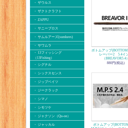
・ ザウルス
・ ザクトクラフト
・ ZAPPU
・ サニーブロス
・ サムルアーズ(sumlures)
・ サワムラ
ボトムアップ(BOTTOM
・ 13フィッシング
レーバー2 5.4イ
（13Fishing）
（BREAVOR5.4
880円(税込)
・ シグナル
・ シックスセンス
・ ジップベイツ
・ ジークラック
・ シマノ
・ シモツケ
・ ジャクソン（Qu-on）
・ ジャッカル
ボトムアップ(BOTTO