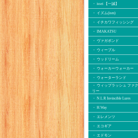
・ issei 【一誠】
・ イズム(ism)
・ イチカワフィッシング
・ IMAKATSU
・ ヴァガボンド
・ ウィーブル
・ ウッドリーム
・ ウォーカーウォーカー
・ ウォーターランド
・ ウィップラッシュ ファ
リー
・ N.L.R Invincible Lures
・ H.Way
・ エレメンツ
・ エコギア
・ エドモン