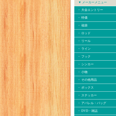
▼ メーカーメニュー
・ 大会エントリー
・ 特価
・ 福袋
・ ロッド
・ リール
・ ライン
・ フック
・ シンカー
・ 小物
・ その他用品
・ ボックス
・ ステッカー
・ アパレル・バッグ
・ DVD・雑誌