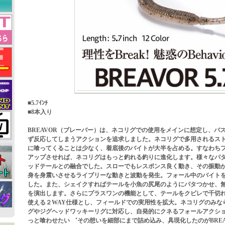
■5.7ｲﾝﾁ
■8本入り
BREAVOR（ブレーバー）は、ネコリグでの使用をメインに想定し、バ
ず反応してしまうアクションを追求しました。ネコリグで多用されるス
に喰ってくることは少なく、着底後のバイトが大半を占める。すなわち
アップさせれば、ネコリグはもっと釣れる釣りに進化します。様々なパ
ッドテールとの融合でした。スローでもレスポンス良く動き、その振動
身を身震いさせるライブリーな動きと波動を発生。フォール中のバイト
した。また、シェイクすればテールを小魚の尻尾のようにパタつかせ、
を演出します。さらにプラスワンの機能として、テールをクビレで千切
使える２WAY仕様とし、フィールドでの実用性を拡大。ネコリグのみな
グやジグヘッドワッキーリグに対応し、自発的にクネるフォールアクシ
っと喰わせたい ゛その想いを細部にまで詰め込み、具現化したのがBREA