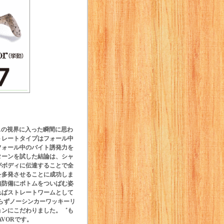
スの視界に入った瞬間に思わ
トレートタイプはフォール中
フォール中のバイト誘発力を
ターンを試した結論は、シャ
がボディに伝達することで全
を多発させることに成功しま
無防備にボトムをついばむ姿
ればストレートワームとして
らずノーシンカーワッキーリ
ョンにこだわりました。゛も
VORです。