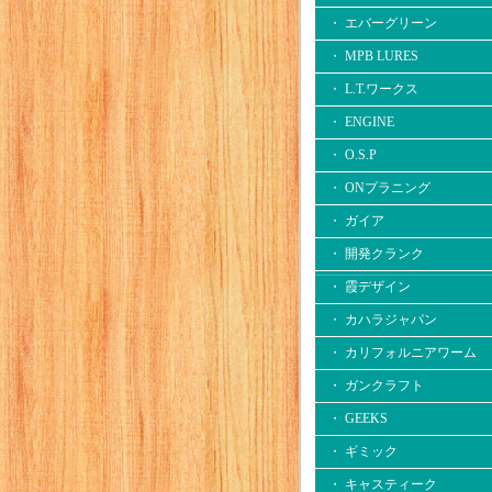
・ エバーグリーン
・ MPB LURES
・ L.T.ワークス
・ ENGINE
・ O.S.P
・ ONプラニング
・ ガイア
・ 開発クランク
・ 霞デザイン
・ カハラジャパン
・ カリフォルニアワーム
・ ガンクラフト
・ GEEKS
・ ギミック
・ キャスティーク