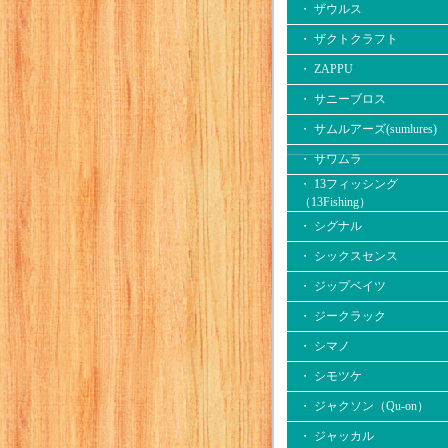
・ ザウルス
・ ザクトクラフト
・ ZAPPU
・ サニーブロス
・ サムルアーズ(sumlures)
・ サワムラ
・ 13フィッシング
（13Fishing）
・ シグナル
・ シックスセンス
・ ジップベイツ
・ ジークラック
・ シマノ
・ シモツケ
・ ジャクソン（Qu-on）
・ ジャッカル