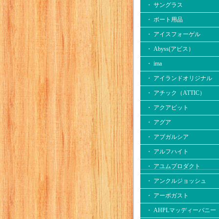
・ サングラス
・ ボート用品
・ アイスフォーゲル
・ Abyss(アビス）
・ ima
・ アイランドオリジナル
・ アチック（ATTIC）
・ アクアビット
・ アグア
・ アブガルシア
・ アルフハイト
・ アユムプロダクト
・ アンクルジョッシュ
・ アーボガスト
・ AHPLマッディーバニー