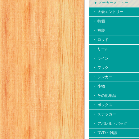
▼ メーカーメニュー
・ 大会エントリー
・ 特価
・ 福袋
・ ロッド
・ リール
・ ライン
・ フック
・ シンカー
・ 小物
・ その他用品
・ ボックス
・ ステッカー
・ アパレル・バッグ
・ DVD・雑誌