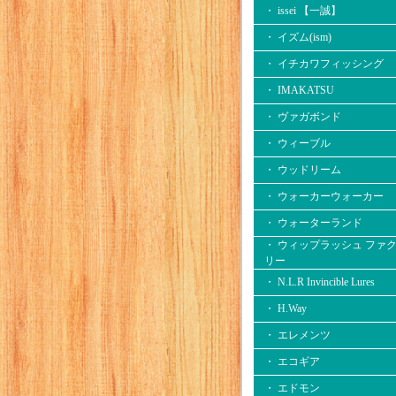
・ issei 【一誠】
・ イズム(ism)
・ イチカワフィッシング
・ IMAKATSU
・ ヴァガボンド
・ ウィーブル
・ ウッドリーム
・ ウォーカーウォーカー
・ ウォーターランド
・ ウィップラッシュ ファ
リー
・ N.L.R Invincible Lures
・ H.Way
・ エレメンツ
・ エコギア
・ エドモン