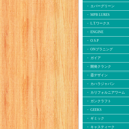
・ エバーグリーン
・ MPB LURES
・ L.T.ワークス
・ ENGINE
・ O.S.P
・ ONプラニング
・ ガイア
・ 開発クランク
・ 霞デザイン
・ カハラジャパン
・ カリフォルニアワーム
・ ガンクラフト
・ GEEKS
・ ギミック
・ キャスティーク