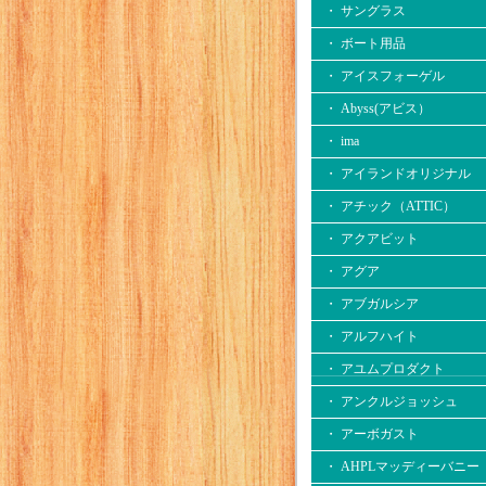
・ サングラス
・ ボート用品
・ アイスフォーゲル
・ Abyss(アビス）
・ ima
・ アイランドオリジナル
・ アチック（ATTIC）
・ アクアビット
・ アグア
・ アブガルシア
・ アルフハイト
・ アユムプロダクト
・ アンクルジョッシュ
・ アーボガスト
・ AHPLマッディーバニー