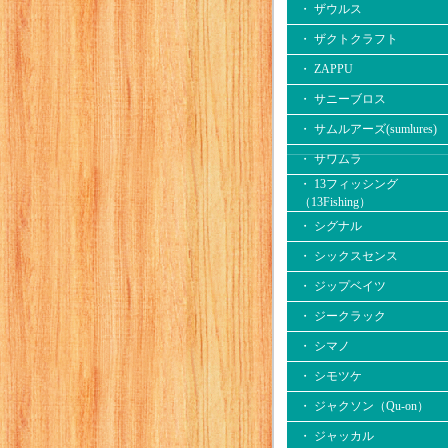
・ ザウルス
・ ザクトクラフト
・ ZAPPU
・ サニーブロス
・ サムルアーズ(sumlures)
・ サワムラ
・ 13フィッシング
（13Fishing）
・ シグナル
・ シックスセンス
・ ジップベイツ
・ ジークラック
・ シマノ
・ シモツケ
・ ジャクソン（Qu-on）
・ ジャッカル