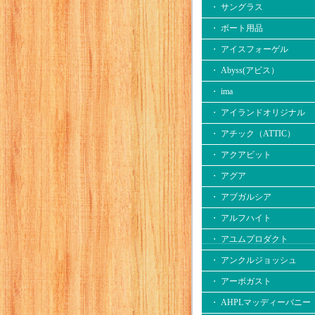
・ サングラス
・ ボート用品
・ アイスフォーゲル
・ Abyss(アビス）
・ ima
・ アイランドオリジナル
・ アチック（ATTIC）
・ アクアビット
・ アグア
・ アブガルシア
・ アルフハイト
・ アユムプロダクト
・ アンクルジョッシュ
・ アーボガスト
・ AHPLマッディーバニー