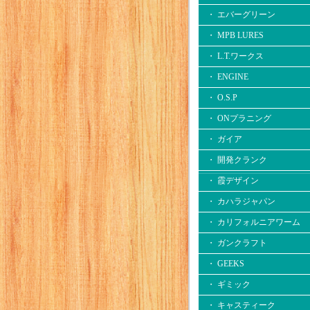
・ エバーグリーン
・ MPB LURES
・ L.T.ワークス
・ ENGINE
・ O.S.P
・ ONプラニング
・ ガイア
・ 開発クランク
・ 霞デザイン
・ カハラジャパン
・ カリフォルニアワーム
・ ガンクラフト
・ GEEKS
・ ギミック
・ キャスティーク