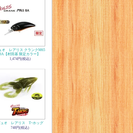
ュオ レアリス クランクM65
8A【村田基 限定カラー】
1,474円(税込)
ュオ レアリス Tｰホッグ
748円(税込)