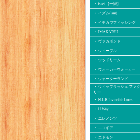
・ issei 【一誠】
・ イズム(ism)
・ イチカワフィッシング
・ IMAKATSU
・ ヴァガボンド
・ ウィーブル
・ ウッドリーム
・ ウォーカーウォーカー
・ ウォーターランド
・ ウィップラッシュ ファ
リー
・ N.L.R Invincible Lures
・ H.Way
・ エレメンツ
・ エコギア
・ エドモン