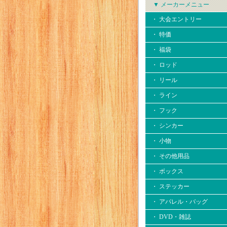
▼ メーカーメニュー
・ 大会エントリー
・ 特価
・ 福袋
・ ロッド
・ リール
・ ライン
・ フック
・ シンカー
・ 小物
・ その他用品
・ ボックス
・ ステッカー
・ アパレル・バッグ
・ DVD・雑誌