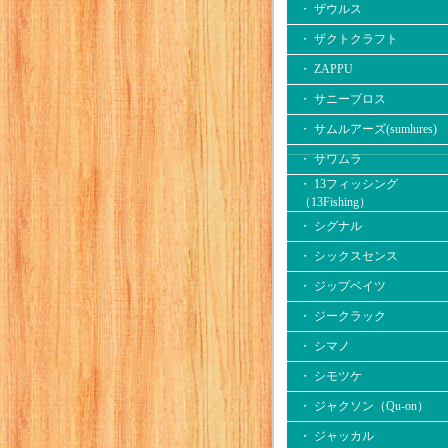
・ ザウルス
・ ザクトクラフト
・ ZAPPU
・ サニーブロス
・ サムルアーズ(sumlures)
・ サワムラ
・ 13フィッシング
（13Fishing）
・ シグナル
・ シックスセンス
・ ジップベイツ
・ ジークラック
・ シマノ
・ シモツケ
・ ジャクソン（Qu-on）
・ ジャッカル