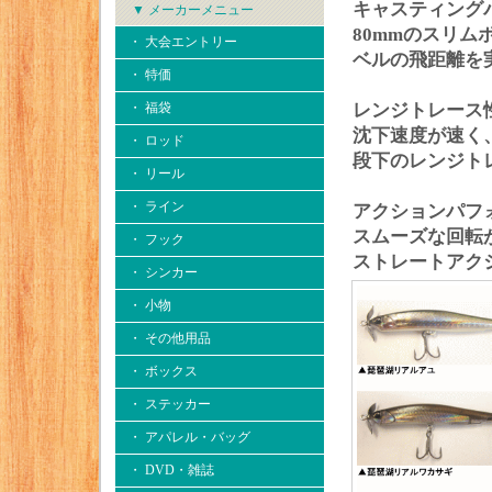
キャスティング
▼ メーカーメニュー
80mmのスリム
・ 大会エントリー
ベルの飛距離を
・ 特価
・ 福袋
レンジトレース
沈下速度が速く
・ ロッド
段下のレンジト
・ リール
・ ライン
アクションパフ
スムーズな回転
・ フック
ストレートアク
・ シンカー
・ 小物
・ その他用品
・ ボックス
・ ステッカー
・ アパレル・バッグ
・ DVD・雑誌