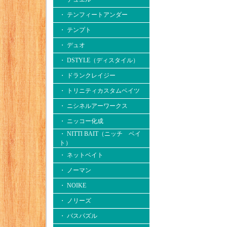
・ テンフィートアンダー
・ テンプト
・ デュオ
・ DSTYLE（ディスタイル）
・ ドランクレイジー
・ トリニティカスタムベイツ
・ ニシネルアーワークス
・ ニッコー化成
・ NITTI BAIT（ニッチ ベイ
ト）
・ ネットベイト
・ ノーマン
・ NOIKE
・ ノリーズ
・ バスパズル