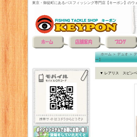
東京・御徒町にあるバスフィッシング専門店【キーポン】のウェ
ホーム
＞
デュオ
＞
ー】
▼ レアリス スピンベ