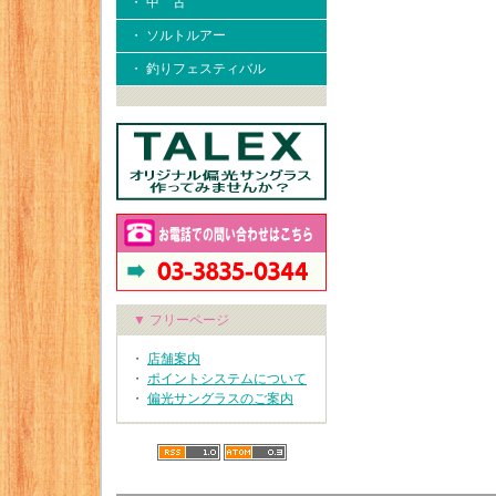
・ 中 古
・ ソルトルアー
・ 釣りフェスティバル
▼ フリーページ
・
店舗案内
・
ポイントシステムについて
・
偏光サングラスのご案内