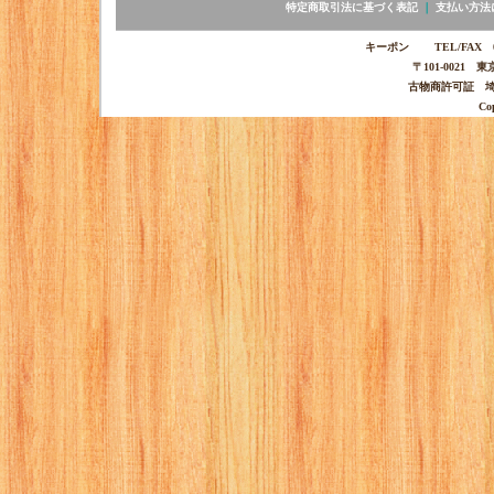
特定商取引法に基づく表記
｜
支払い方法
キーポン TEL/FAX 03-
〒101-0021 
古物商許可証 埼玉
Co