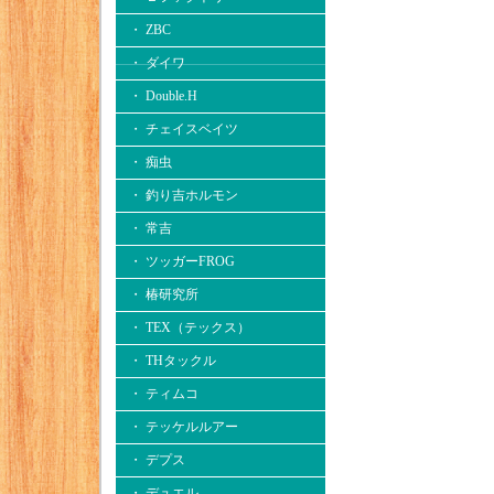
・ ZBC
・ ダイワ
・ Double.H
・ チェイスベイツ
・ 痴虫
・ 釣り吉ホルモン
・ 常吉
・ ツッガーFROG
・ 椿研究所
・ TEX（テックス）
・ THタックル
・ ティムコ
・ テッケルルアー
・ デプス
・ デュエル