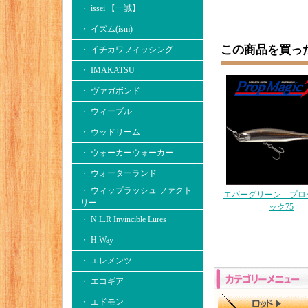
・ issei 【一誠】
・ イズム(ism)
この商品を買っ
・ イチカワフィッシング
・ IMAKATSU
・ ヴァガボンド
・ ウィーブル
・ ウッドリーム
・ ウォーカーウォーカー
・ ウォーターランド
・ ウィップラッシュ ファクト
エバーグリーン プロ
リー
ック75
・ N.L.R Invincible Lures
・ H.Way
・ エレメンツ
・ エコギア
・ エドモン