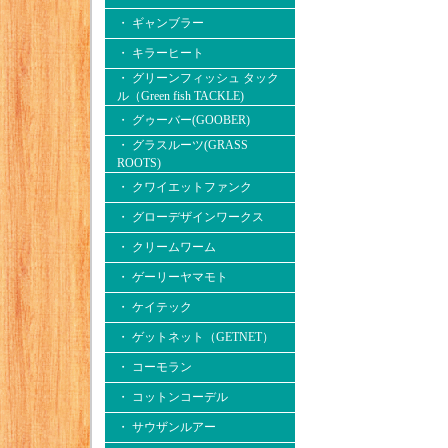
・ ギャンブラー
・ キラーヒート
・ グリーンフィッシュ タック
ル（Green fish TACKLE)
・ グゥーバー(GOOBER)
・ グラスルーツ(GRASS
ROOTS)
・ クワイエットファンク
・ グローデザインワークス
・ クリームワーム
・ ゲーリーヤマモト
・ ケイテック
・ ゲットネット（GETNET）
・ コーモラン
・ コットンコーデル
・ サウザンルアー