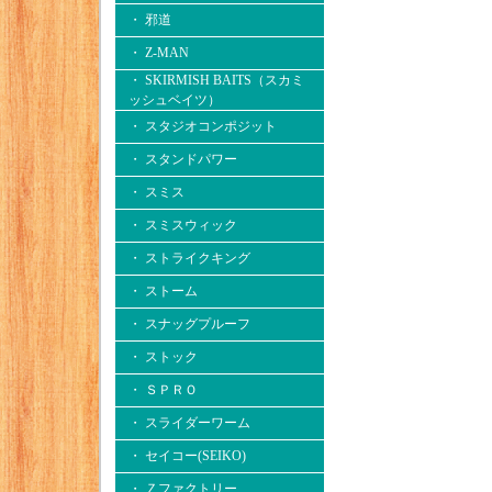
・ 邪道
・ Z-MAN
・ SKIRMISH BAITS（スカミ
ッシュベイツ）
・ スタジオコンポジット
・ スタンドパワー
・ スミス
・ スミスウィック
・ ストライクキング
・ ストーム
・ スナッグプルーフ
・ ストック
・ ＳＰＲＯ
・ スライダーワーム
・ セイコー(SEIKO)
・ Ｚファクトリー