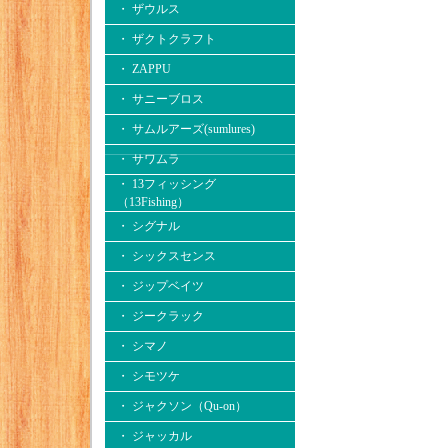
・ ザウルス
・ ザクトクラフト
・ ZAPPU
・ サニーブロス
・ サムルアーズ(sumlures)
・ サワムラ
・ 13フィッシング
（13Fishing）
・ シグナル
・ シックスセンス
・ ジップベイツ
・ ジークラック
・ シマノ
・ シモツケ
・ ジャクソン（Qu-on）
・ ジャッカル