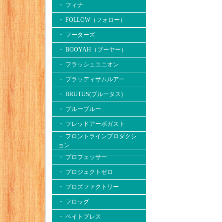
・ フィナ
・ FOLLOW（フォロー）
・ フーターズ
・ BOOYAH（ブーヤー）
・ フラッシュユニオン
・ ブラッディサムルアー
・ BRUTUS(ブルータス)
・ ブルーブルー
・ フレッドアーボガスト
・ フロントラインプロダクシ
ョン
・ プロフェッサー
・ プロジェクトゼロ
・ プロズファクトリー
・ フロッグ
・ ベイトブレス