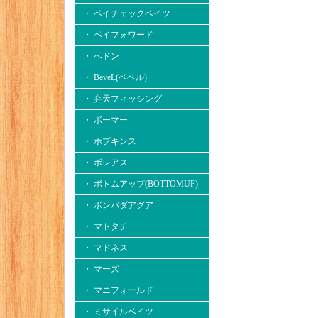
・ ペイチェックベイツ
・ ペイフォワード
・ へドン
・ BeveL(ベベル)
・ 弁天フィッシング
・ ボーマー
・ ホプキンス
・ ボレアス
・ ボトムアップ(BOTTOMUP)
・ ボンバダアグア
・ マドタチ
・ マドネス
・ マーズ
・ マニフォールド
・ ミサイルベイツ