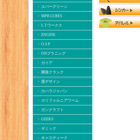
・ エバーグリーン
・ MPB LURES
・ L.T.ワークス
・ ENGINE
・ O.S.P
・ ONプラニング
・ ガイア
・ 開発クランク
・ 霞デザイン
・ カハラジャパン
・ カリフォルニアワーム
・ ガンクラフト
・ GEEKS
・ ギミック
・ キャスティーク