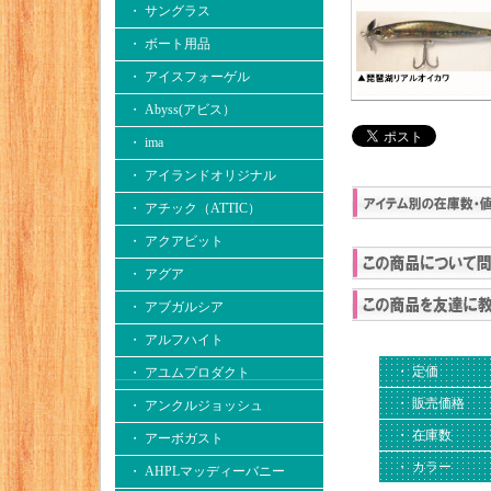
・ サングラス
・ ボート用品
・ アイスフォーゲル
・ Abyss(アビス）
・ ima
・ アイランドオリジナル
・ アチック（ATTIC）
・ アクアビット
・ アグア
・ アブガルシア
・ アルフハイト
・ 定価
・ アユムプロダクト
・ 販売価格
・ アンクルジョッシュ
・ 在庫数
・ アーボガスト
・ カラー
・ AHPLマッディーバニー