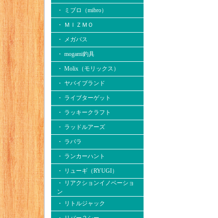
・ ミブロ（mibro）
・ ＭＩＺＭＯ
・ メガバス
・ mogami釣具
・ Molix（モリックス）
・ ヤバイブランド
・ ライブターゲット
・ ラッキークラフト
・ ラッドルアーズ
・ ラパラ
・ ランカーハント
・ リューギ（RYUGI）
・ リアクションイノベーショ
ン
・ リトルジャック