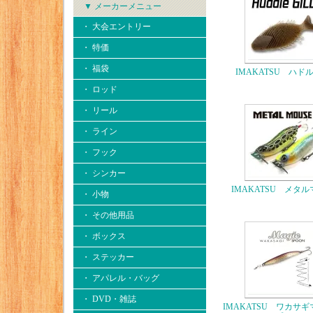
▼ メーカーメニュー
・ 大会エントリー
・ 特価
・ 福袋
IMAKATSU ハド
・ ロッド
・ リール
・ ライン
・ フック
・ シンカー
IMAKATSU メタ
・ 小物
・ その他用品
・ ボックス
・ ステッカー
・ アパレル・バッグ
・ DVD・雑誌
IMAKATSU ワカサ