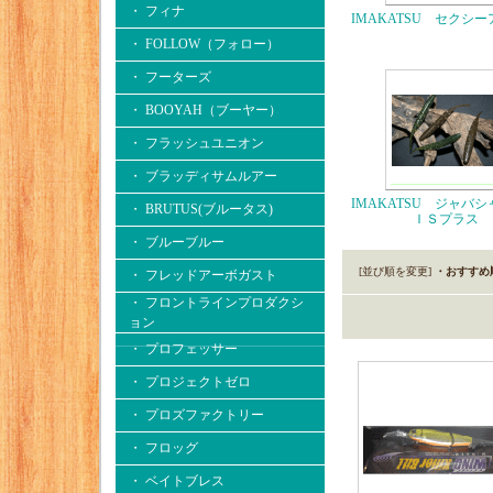
・ フィナ
IMAKATSU セクシ
・ FOLLOW（フォロー）
・ フーターズ
・ BOOYAH（ブーヤー）
・ フラッシュユニオン
・ ブラッディサムルアー
IMAKATSU ジャバ
・ BRUTUS(ブルータス)
ＩＳプラス
・ ブルーブルー
[並び順を変更]
・おすすめ
・ フレッドアーボガスト
・ フロントラインプロダクシ
ョン
・ プロフェッサー
・ プロジェクトゼロ
・ プロズファクトリー
・ フロッグ
・ ベイトブレス