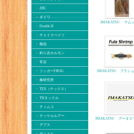
・ ZBC
・ ダイワ
IMAKATSU マム
・ Double.H
・ チェイスベイツ
・ 痴虫
・ 釣り吉ホルモン
・ 常吉
・ ツッガーFROG
IMAKATSU フラシ
・ 椿研究所
・ TEX（テックス）
・ THタックル
・ ティムコ
・ テッケルルアー
IMAKATSU ブータ
・ デプス
・ デュエル