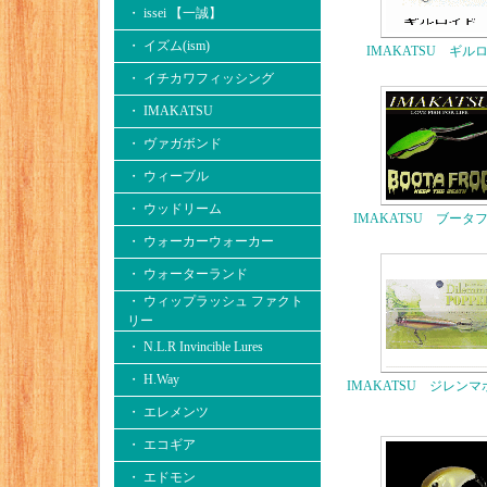
・ issei 【一誠】
・ イズム(ism)
IMAKATSU ギル
・ イチカワフィッシング
・ IMAKATSU
・ ヴァガボンド
・ ウィーブル
・ ウッドリーム
IMAKATSU ブータ
・ ウォーカーウォーカー
・ ウォーターランド
・ ウィップラッシュ ファクト
リー
・ N.L.R Invincible Lures
・ H.Way
IMAKATSU ジレン
・ エレメンツ
・ エコギア
・ エドモン