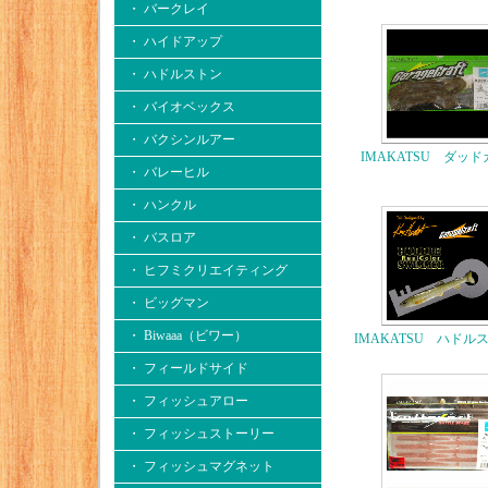
・ バークレイ
・ ハイドアップ
・ ハドルストン
・ バイオベックス
・ バクシンルアー
IMAKATSU ダッ
・ バレーヒル
・ ハンクル
・ バスロア
・ ヒフミクリエイティング
・ ビッグマン
・ Biwaaa（ビワー）
IMAKATSU ハドル
・ フィールドサイド
・ フィッシュアロー
・ フィッシュストーリー
・ フィッシュマグネット