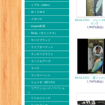
・ ミブロ（mibro）
・ ＭＩＺＭＯ
・ メガバス
IMAKATSU ジレンマ
ロン】
・ mogami釣具
1,980円(税込)
・ Molix（モリックス）
・ ヤバイブランド
・ ライブターゲット
・ ラッキークラフト
・ ラッドルアーズ
・ ラパラ
・ ランカーハント
IMAKATSU 霞ジャ
1,760円(税込)
・ リューギ（RYUGI）
・ リアクションイノベーショ
ン
・ リトルジャック