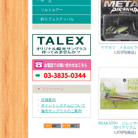
・ 中 古
・ ソルトルアー
・ 釣りフェスティバル
イマカツ メタルピラ
1,023円(税込)
▼ フリーページ
・
店舗案内
・
ポイントシステムについて
・
偏光サングラスのご案内
IMAKATSU ジレン
3Dリアリズム
1,870円(税込)