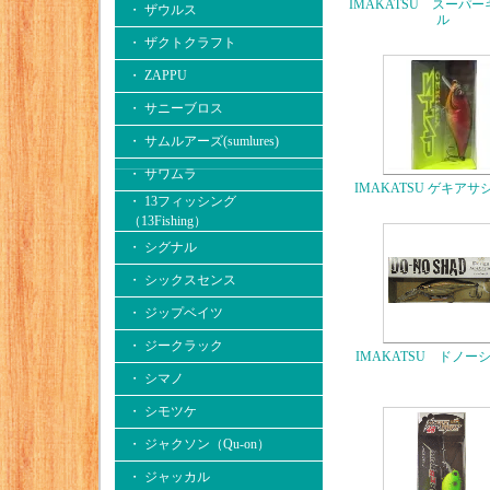
IMAKATSU スーパ
・ ザウルス
ル
・ ザクトクラフト
・ ZAPPU
・ サニーブロス
・ サムルアーズ(sumlures)
・ サワムラ
IMAKATSU ゲキア
・ 13フィッシング
（13Fishing）
・ シグナル
・ シックスセンス
・ ジップベイツ
・ ジークラック
IMAKATSU ドノー
・ シマノ
・ シモツケ
・ ジャクソン（Qu-on）
・ ジャッカル