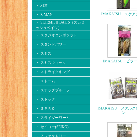
・ 邪道
IMAKATSU スケ
・ Z-MAN
・ SKIRMISH BAITS（スカミ
ッシュベイツ）
・ スタジオコンポジット
・ スタンドパワー
・ スミス
IMAKATSU ピラ
・ スミスウィック
・ ストライクキング
・ ストーム
・ スナッグプルーフ
・ ストック
IMAKATSU メタル
・ ＳＰＲＯ
ン
・ スライダーワーム
・ セイコー(SEIKO)
・ Ｚファクトリー