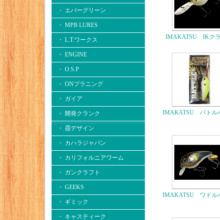
・ エバーグリーン
・ MPB LURES
IMAKATSU IKク
・ L.T.ワークス
・ ENGINE
・ O.S.P
・ ONプラニング
・ ガイア
IMAKATSU バト
・ 開発クランク
・ 霞デザイン
・ カハラジャパン
・ カリフォルニアワーム
・ ガンクラフト
・ GEEKS
IMAKATSU ワド
・ ギミック
・ キャスティーク