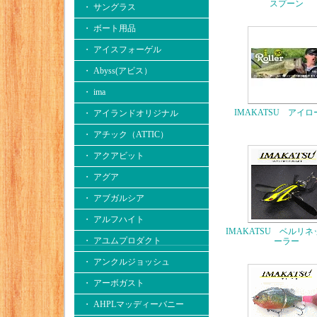
スプーン
・ サングラス
・ ボート用品
・ アイスフォーゲル
・ Abyss(アビス）
・ ima
IMAKATSU アイ
・ アイランドオリジナル
・ アチック（ATTIC）
・ アクアビット
・ アグア
・ アブガルシア
・ アルフハイト
IMAKATSU ベルリ
・ アユムプロダクト
ーラー
・ アンクルジョッシュ
・ アーボガスト
・ AHPLマッディーバニー