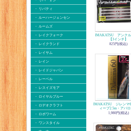
・ リバー２シー
・ リバティ
・ ルーハージェンセン
・ ルームズ
・ レイクフォーク
IMAKATSU アンク
【3インチ】
・ レイクランド
825円(税込)
・ レイサム
・ レイン
・ レイドジャパン
・ レーベル
・ レスイズモア
・ ロイヤルブルー
IMAKATSU ジレンマ
・ ロデオクラフト
ィープ2.5m・アバ
1,980円(税込)
・ ロボワーム
・ ワンスタイル