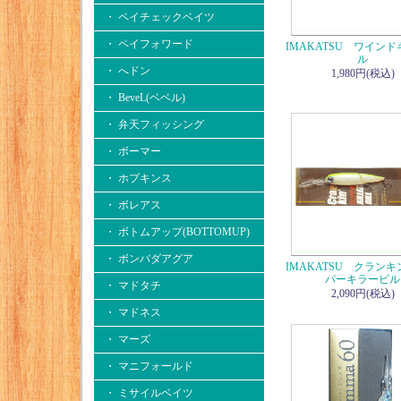
・ ペイチェックベイツ
・ ペイフォワード
IMAKATSU ワイン
ル
・ へドン
1,980円(税込)
・ BeveL(ベベル)
・ 弁天フィッシング
・ ボーマー
・ ホプキンス
・ ボレアス
・ ボトムアップ(BOTTOMUP)
・ ボンバダアグア
IMAKATSU クラン
パーキラービル
・ マドタチ
2,090円(税込)
・ マドネス
・ マーズ
・ マニフォールド
・ ミサイルベイツ