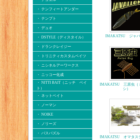
・ テンフィートアンダー
・ テンプト
・ デュオ
IMAKATSU ジャ
・ DSTYLE（ディスタイル）
・ ドランクレイジー
・ トリニティカスタムベイツ
・ ニシネルアーワークス
・ ニッコー化成
・ NITTI BAIT（ニッチ ベイ
IMAKATSU 三原虫
ト）
シ）
・ ネットベイト
・ ノーマン
・ NOIKE
・ ノリーズ
・ バスパズル
IMAKATSU オマタ