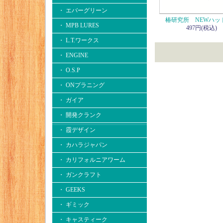
・ エバーグリーン
椿研究所 NEWハッ
・ MPB LURES
497円(税込)
・ L.T.ワークス
・ ENGINE
・ O.S.P
・ ONプラニング
・ ガイア
・ 開発クランク
・ 霞デザイン
・ カハラジャパン
・ カリフォルニアワーム
・ ガンクラフト
・ GEEKS
・ ギミック
・ キャスティーク