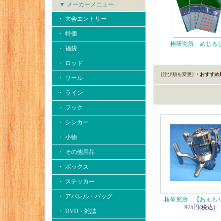
▼ メーカーメニュー
・ 大会エントリー
・ 特価
椿研究所 めじる
・ 福袋
・ ロッド
[並び順を変更]
・おすすめ
・ リール
・ ライン
・ フック
・ シンカー
・ 小物
・ その他用品
・ ボックス
・ ステッカー
・ アパレル・バッグ
椿研究所 【おまも
975円(税込)
・ DVD・雑誌