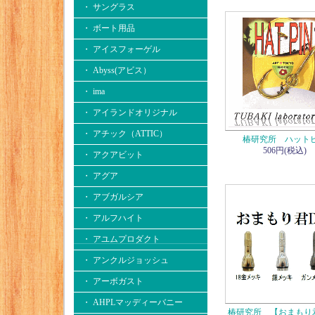
・ サングラス
・ ボート用品
・ アイスフォーゲル
・ Abyss(アビス）
・ ima
・ アイランドオリジナル
・ アチック（ATTIC）
椿研究所 ハット
506円(税込)
・ アクアビット
・ アグア
・ アブガルシア
・ アルフハイト
・ アユムプロダクト
・ アンクルジョッシュ
・ アーボガスト
・ AHPLマッディーバニー
椿研究所 【おまもり