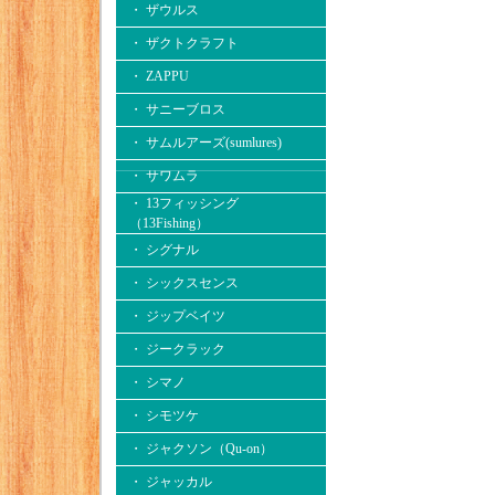
・ ザウルス
・ ザクトクラフト
・ ZAPPU
・ サニーブロス
・ サムルアーズ(sumlures)
・ サワムラ
・ 13フィッシング
（13Fishing）
・ シグナル
・ シックスセンス
・ ジップベイツ
・ ジークラック
・ シマノ
・ シモツケ
・ ジャクソン（Qu-on）
・ ジャッカル