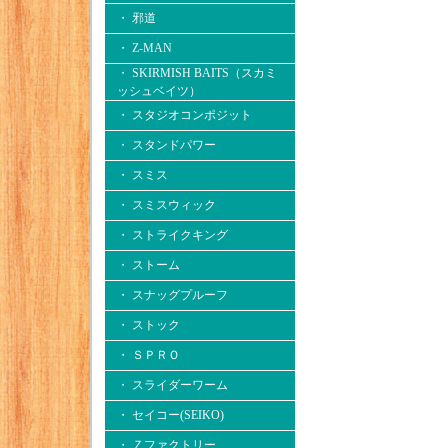
・ 邪道
・ Z-MAN
・ SKIRMISH BAITS（スカミ
ッシュベイツ）
・ スタジオコンポジット
・ スタンドパワー
・ スミス
・ スミスウィック
・ ストライクキング
・ ストーム
・ スナッグプルーフ
・ ストック
・ ＳＰＲＯ
・ スライダーワーム
・ セイコー(SEIKO)
・ Ｚファクトリー