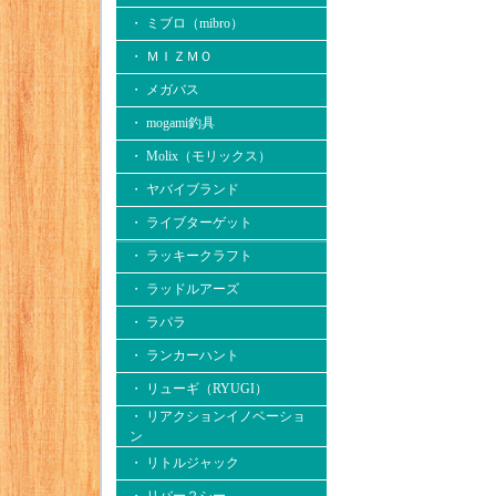
・ ミブロ（mibro）
・ ＭＩＺＭＯ
・ メガバス
・ mogami釣具
・ Molix（モリックス）
・ ヤバイブランド
・ ライブターゲット
・ ラッキークラフト
・ ラッドルアーズ
・ ラパラ
・ ランカーハント
・ リューギ（RYUGI）
・ リアクションイノベーショ
ン
・ リトルジャック