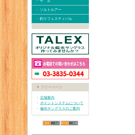
・ 中 古
・ ソルトルアー
・ 釣りフェスティバル
▼ フリーページ
・
店舗案内
・
ポイントシステムについて
・
偏光サングラスのご案内