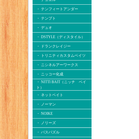
・ テンフィートアンダー
・ テンプト
・ デュオ
・ DSTYLE（ディスタイル）
・ ドランクレイジー
・ トリニティカスタムベイツ
・ ニシネルアーワークス
・ ニッコー化成
・ NITTI BAIT（ニッチ ベイ
ト）
・ ネットベイト
・ ノーマン
・ NOIKE
・ ノリーズ
・ バスパズル