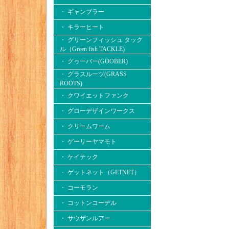
・ ギャンブラー
・ キラーヒート
・ グリーンフィッシュ タック
ル（Green fish TACKLE)
・ グゥーバー(GOOBER)
・ グラスルーツ(GRASS
ROOTS)
・ クワイエットファンク
・ グローデザインワークス
・ クリームワーム
・ ゲーリーヤマモト
・ ケイテック
・ ゲットネット（GETNET）
・ コーモラン
・ コットンコーデル
・ サウザンルアー