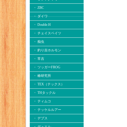
・ ZBC
・ ダイワ
・ Double.H
・ チェイスベイツ
・ 痴虫
・ 釣り吉ホルモン
・ 常吉
・ ツッガーFROG
・ 椿研究所
・ TEX（テックス）
・ THタックル
・ ティムコ
・ テッケルルアー
・ デプス
・ デュエル