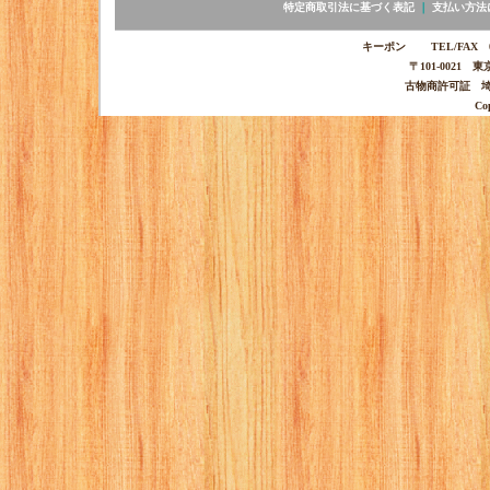
特定商取引法に基づく表記
｜
支払い方法
キーポン TEL/FAX 03-
〒101-0021 
古物商許可証 埼玉
Co