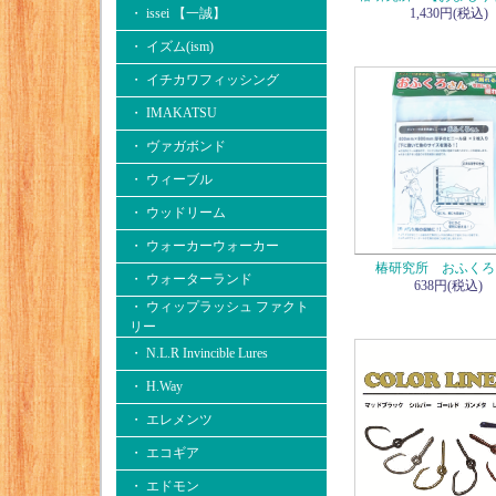
・ issei 【一誠】
1,430円(税込)
・ イズム(ism)
・ イチカワフィッシング
・ IMAKATSU
・ ヴァガボンド
・ ウィーブル
・ ウッドリーム
・ ウォーカーウォーカー
椿研究所 おふくろ
・ ウォーターランド
638円(税込)
・ ウィップラッシュ ファクト
リー
・ N.L.R Invincible Lures
・ H.Way
・ エレメンツ
・ エコギア
・ エドモン