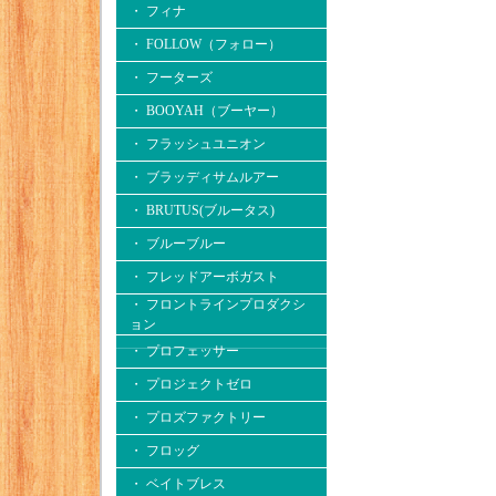
・ フィナ
・ FOLLOW（フォロー）
・ フーターズ
・ BOOYAH（ブーヤー）
・ フラッシュユニオン
・ ブラッディサムルアー
・ BRUTUS(ブルータス)
・ ブルーブルー
・ フレッドアーボガスト
・ フロントラインプロダクシ
ョン
・ プロフェッサー
・ プロジェクトゼロ
・ プロズファクトリー
・ フロッグ
・ ベイトブレス