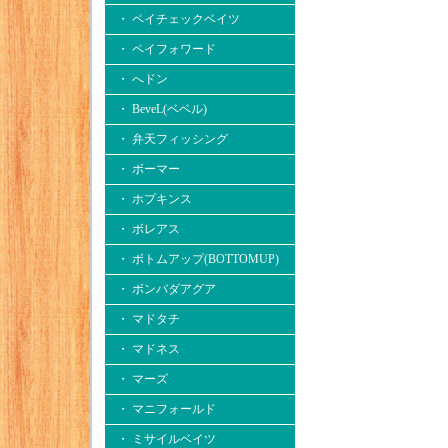
・ ペイチェックベイツ
・ ペイフォワード
・ へドン
・ BeveL(ベベル)
・ 弁天フィッシング
・ ボーマー
・ ホプキンス
・ ボレアス
・ ボトムアップ(BOTTOMUP)
・ ボンバダアグア
・ マドタチ
・ マドネス
・ マーズ
・ マニフォールド
・ ミサイルベイツ