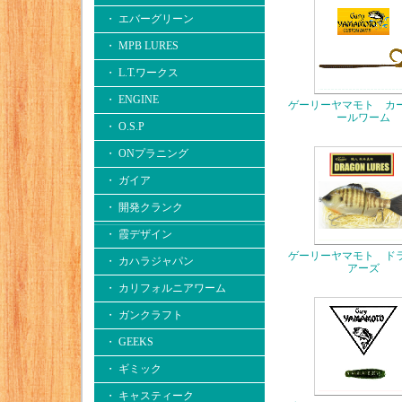
・ エバーグリーン
・ MPB LURES
・ L.T.ワークス
・ ENGINE
ゲーリーヤマモト カ
ールワーム
・ O.S.P
・ ONプラニング
・ ガイア
・ 開発クランク
・ 霞デザイン
ゲーリーヤマモト ド
・ カハラジャパン
アーズ
・ カリフォルニアワーム
・ ガンクラフト
・ GEEKS
・ ギミック
・ キャスティーク