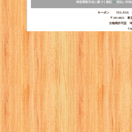
特定商取引法に基づく表記
｜
支払い方法
キーポン TEL/FAX 03-
〒101-0021 
古物商許可証 埼玉
Co