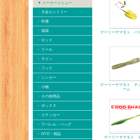
▼ メーカーメニュー
・ 大会エントリー
・ 特価
・ 福袋
ゲーリーヤマモト バ
・ ロッド
・ リール
・ ライン
・ フック
・ シンカー
ゲーリーヤマモト チ
・ 小物
ーム
・ その他用品
・ ボックス
・ ステッカー
・ アパレル・バッグ
・ DVD・雑誌
ゲーリーヤマモト 