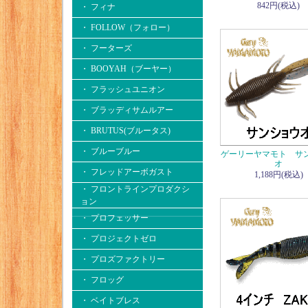
842円(税込)
・ フィナ
・ FOLLOW（フォロー）
・ フーターズ
・ BOOYAH（ブーヤー）
・ フラッシュユニオン
・ ブラッディサムルアー
・ BRUTUS(ブルータス)
・ ブルーブルー
ゲーリーヤマモト サ
オ
・ フレッドアーボガスト
1,188円(税込)
・ フロントラインプロダクシ
ョン
・ プロフェッサー
・ プロジェクトゼロ
・ プロズファクトリー
・ フロッグ
・ ベイトブレス