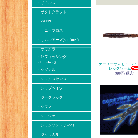
・ ザウルス
・ ザクトクラフト
・ ZAPPU
・ サニーブロス
・ サムルアーズ(sumlures)
・ サワムラ
・ 13フィッシング
（13Fishing）
ゲーリーヤマモト 2.
レッグワーム
・ シグナル
990円(税込)
・ シックスセンス
・ ジップベイツ
・ ジークラック
・ シマノ
・ シモツケ
・ ジャクソン（Qu-on）
・ ジャッカル