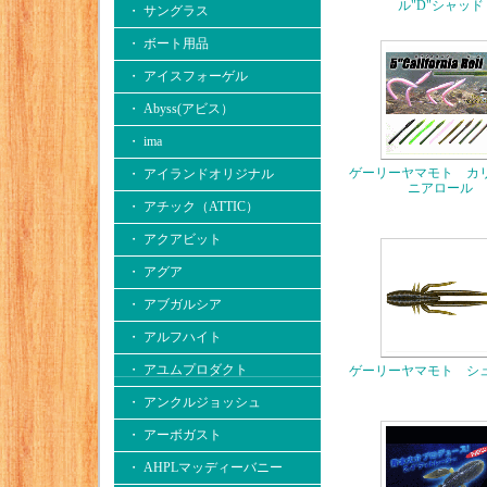
ル"D"シャッド
・ サングラス
・ ボート用品
・ アイスフォーゲル
・ Abyss(アビス）
・ ima
ゲーリーヤマモト カ
・ アイランドオリジナル
ニアロール
・ アチック（ATTIC）
・ アクアビット
・ アグア
・ アブガルシア
・ アルフハイト
・ アユムプロダクト
ゲーリーヤマモト シ
・ アンクルジョッシュ
・ アーボガスト
・ AHPLマッディーバニー