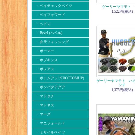
・ ペイチェックベイツ
ゲーリーヤマモト 
1,522円(税込)
・ ペイフォワード
・ へドン
・ BeveL(ベベル)
・ 弁天フィッシング
・ ボーマー
・ ホプキンス
・ ボレアス
・ ボトムアップ(BOTTOMUP)
ゲーリーヤマモト ハガー
ンチ
・ ボンバダアグア
1,375円(税込)
・ マドタチ
・ マドネス
・ マーズ
・ マニフォールド
・ ミサイルベイツ