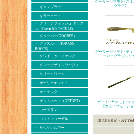
ゲーリーヤマモト×スミ
グラブ】
・ ギャンブラー
・ キラーヒート
・ グリーンフィッシュ タック
ル（Green fish TACKLE)
・ グゥーバー(GOOBER)
・ グラスルーツ(GRASS
ROOTS)
ゲーリーヤマモト×ティ
・ クワイエットファンク
ーパーグラブシャ
・ グローデザインワークス
・ クリームワーム
・ ゲーリーヤマモト
・ ケイテック
・ ゲットネット（GETNET）
ゲーリーヤマモト×
【ウェイブモーショ
・ コーモラン
・ コットンコーデル
[並び順を変更]
・おすすめ
・ サウザンルアー