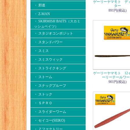
ゲーリーヤマモト デ
・ 邪道
ター
891円(税込)
・ Z-MAN
・ SKIRMISH BAITS（スカミ
ッシュベイツ）
・ スタジオコンポジット
・ スタンドパワー
・ スミス
・ スミスウィック
・ ストライクキング
ゲーリーヤマモト 12
・ ストーム
ーリーテールワー
901円(税込)
・ スナッグプルーフ
・ ストック
・ ＳＰＲＯ
・ スライダーワーム
・ セイコー(SEIKO)
・ Ｚファクトリー