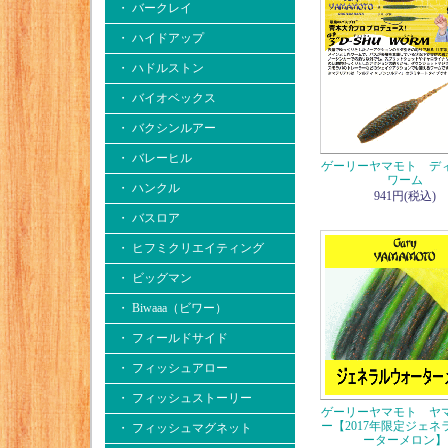
・ バークレイ
・ ハイドアップ
・ ハドルストン
・ バイオベックス
・ バクシンルアー
・ バレーヒル
ゲーリーヤマモト デ
ワーム
・ ハンクル
941円(税込)
・ バスロア
・ ヒフミクリエイティング
・ ビッグマン
・ Biwaaa（ビワー）
・ フィールドサイド
・ フィッシュアロー
・ フィッシュストーリー
ゲーリーヤマモト ヤ
ー【2017年限定ジェネ
・ フィッシュマグネット
ーターメロン】