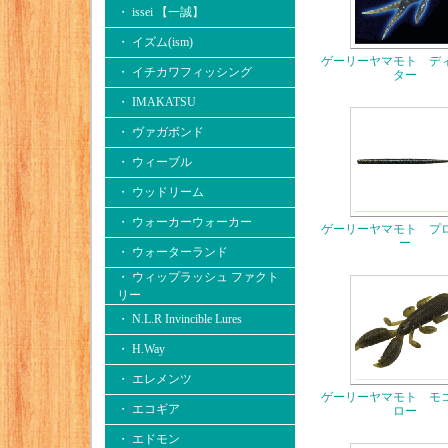
・ issei 【一誠】
・ イズム(ism)
ゲーリーヤマモト デ
・ イチカワフィッシング
ター
・ IMAKATSU
・ ヴァガボンド
・ ウィーブル
・ ウッドリーム
・ ウォーカーウォーカー
ゲーリーヤマモト プ
ー
・ ウォーターランド
・ ウィップラッシュ ファクト
リー
・ N.L.R Invincible Lures
・ H.Way
・ エレメンツ
ゲーリーヤマモト モ
・ エコギア
ロー
・ エドモン