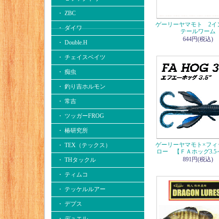
・ ZBC
ゲーリーヤマモト 2イ
・ ダイワ
テールワーム
644円(税込)
・ Double.H
・ チェイスベイツ
・ 痴虫
・ 釣り吉ホルモン
・ 常吉
・ ツッガーFROG
・ 椿研究所
ゲーリーヤマモト×フィ
・ TEX（テックス）
ロー 【ＦＡホッグ3.5
891円(税込)
・ THタックル
・ ティムコ
・ テッケルルアー
・ デプス
・ デュエル