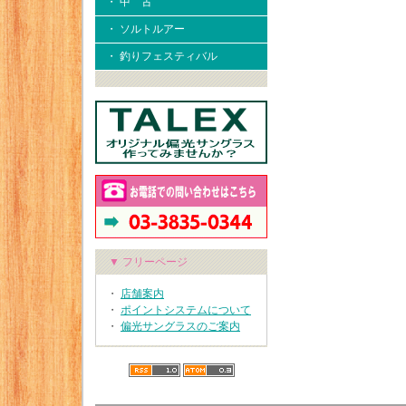
・ 中 古
・ ソルトルアー
・ 釣りフェスティバル
▼ フリーページ
・
店舗案内
・
ポイントシステムについて
・
偏光サングラスのご案内