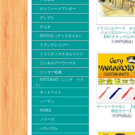
・ テンフィートアンダー
・ テンプト
・ デュオ
ドラゴンルアーズ ギル
ジョン2(スローシンキ
・ DSTYLE（ディスタイル）
【#02 ナチュラルギ
5,500円(税込)
・ ドランクレイジー
・ トリニティカスタムベイツ
・ ニシネルアーワークス
・ ニッコー化成
・ NITTI BAIT（ニッチ ベイ
ト）
・ ネットベイト
・ ノーマン
ゲーリーヤマモト 【
・ NOIKE
限定カラー】
653円(税込)
・ ノリーズ
・ バスパズル