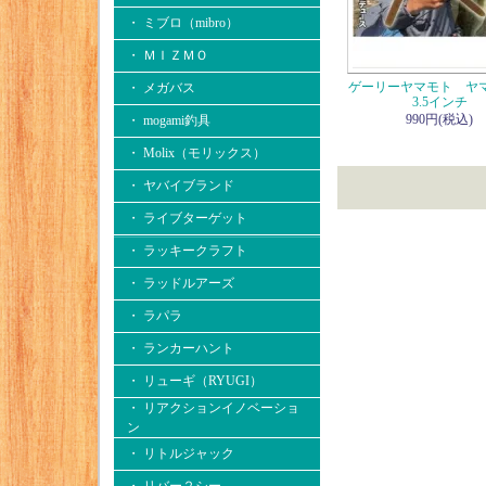
・ ミブロ（mibro）
・ ＭＩＺＭＯ
ゲーリーヤマモト ヤ
・ メガバス
3.5インチ
990円(税込)
・ mogami釣具
・ Molix（モリックス）
・ ヤバイブランド
・ ライブターゲット
・ ラッキークラフト
・ ラッドルアーズ
・ ラパラ
・ ランカーハント
・ リューギ（RYUGI）
・ リアクションイノベーショ
ン
・ リトルジャック