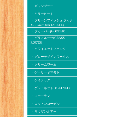
・ ギャンブラー
・ キラーヒート
・ グリーンフィッシュ タック
ル（Green fish TACKLE)
・ グゥーバー(GOOBER)
・ グラスルーツ(GRASS
ROOTS)
・ クワイエットファンク
・ グローデザインワークス
・ クリームワーム
・ ゲーリーヤマモト
・ ケイテック
・ ゲットネット（GETNET）
・ コーモラン
・ コットンコーデル
・ サウザンルアー