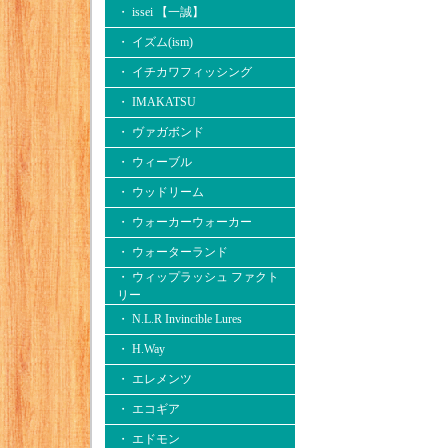
・ issei 【一誠】
・ イズム(ism)
・ イチカワフィッシング
・ IMAKATSU
・ ヴァガボンド
・ ウィーブル
・ ウッドリーム
・ ウォーカーウォーカー
・ ウォーターランド
・ ウィップラッシュ ファクト
リー
・ N.L.R Invincible Lures
・ H.Way
・ エレメンツ
・ エコギア
・ エドモン