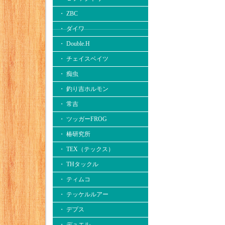
・ ZBC
・ ダイワ
・ Double.H
・ チェイスベイツ
・ 痴虫
・ 釣り吉ホルモン
・ 常吉
・ ツッガーFROG
・ 椿研究所
・ TEX（テックス）
・ THタックル
・ ティムコ
・ テッケルルアー
・ デプス
・ デュエル