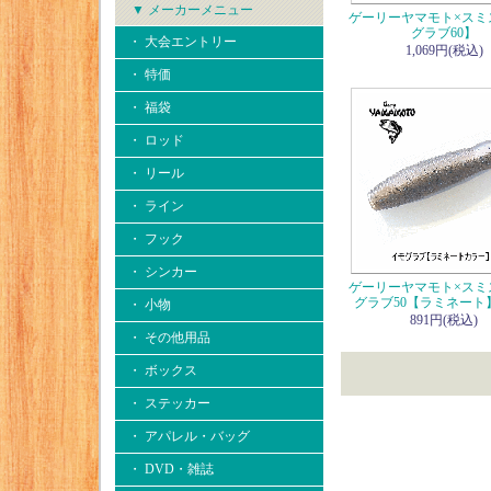
▼ メーカーメニュー
ゲーリーヤマモト×スミ
グラブ60】
・ 大会エントリー
1,069円(税込)
・ 特価
・ 福袋
・ ロッド
・ リール
・ ライン
・ フック
・ シンカー
ゲーリーヤマモト×スミ
グラブ50【ラミネート
・ 小物
891円(税込)
・ その他用品
・ ボックス
・ ステッカー
・ アパレル・バッグ
・ DVD・雑誌