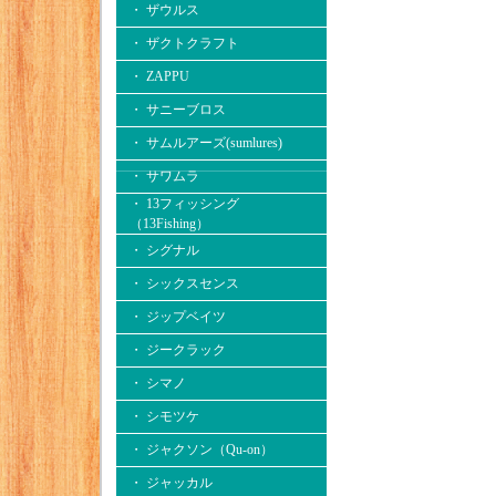
・ ザウルス
・ ザクトクラフト
・ ZAPPU
・ サニーブロス
・ サムルアーズ(sumlures)
・ サワムラ
・ 13フィッシング
（13Fishing）
・ シグナル
・ シックスセンス
・ ジップベイツ
・ ジークラック
・ シマノ
・ シモツケ
・ ジャクソン（Qu-on）
・ ジャッカル