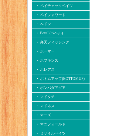
・ ペイチェックベイツ
・ ペイフォワード
・ へドン
・ BeveL(ベベル)
・ 弁天フィッシング
・ ボーマー
・ ホプキンス
・ ボレアス
・ ボトムアップ(BOTTOMUP)
・ ボンバダアグア
・ マドタチ
・ マドネス
・ マーズ
・ マニフォールド
・ ミサイルベイツ