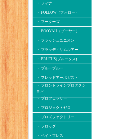
・ フィナ
・ FOLLOW（フォロー）
・ フーターズ
・ BOOYAH（ブーヤー）
・ フラッシュユニオン
・ ブラッディサムルアー
・ BRUTUS(ブルータス)
・ ブルーブルー
・ フレッドアーボガスト
・ フロントラインプロダクシ
ョン
・ プロフェッサー
・ プロジェクトゼロ
・ プロズファクトリー
・ フロッグ
・ ベイトブレス