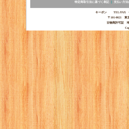
特定商取引法に基づく表記
｜
支払い方法
キーポン TEL/FAX 03-
〒101-0021 
古物商許可証 埼玉
Co