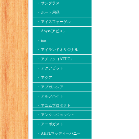
・ サングラス
・ ボート用品
・ アイスフォーゲル
・ Abyss(アビス）
・ ima
・ アイランドオリジナル
・ アチック（ATTIC）
・ アクアビット
・ アグア
・ アブガルシア
・ アルフハイト
・ アユムプロダクト
・ アンクルジョッシュ
・ アーボガスト
・ AHPLマッディーバニー