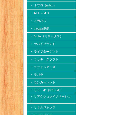
・ ミブロ（mibro）
・ ＭＩＺＭＯ
・ メガバス
・ mogami釣具
・ Molix（モリックス）
・ ヤバイブランド
・ ライブターゲット
・ ラッキークラフト
・ ラッドルアーズ
・ ラパラ
・ ランカーハント
・ リューギ（RYUGI）
・ リアクションイノベーショ
ン
・ リトルジャック