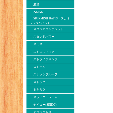
・ 邪道
・ Z-MAN
・ SKIRMISH BAITS（スカミ
ッシュベイツ）
・ スタジオコンポジット
・ スタンドパワー
・ スミス
・ スミスウィック
・ ストライクキング
・ ストーム
・ スナッグプルーフ
・ ストック
・ ＳＰＲＯ
・ スライダーワーム
・ セイコー(SEIKO)
・ Ｚファクトリー