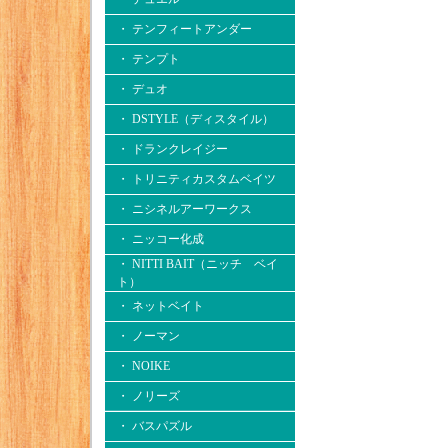
・ テンフィートアンダー
・ テンプト
・ デュオ
・ DSTYLE（ディスタイル）
・ ドランクレイジー
・ トリニティカスタムベイツ
・ ニシネルアーワークス
・ ニッコー化成
・ NITTI BAIT（ニッチ ベイ
ト）
・ ネットベイト
・ ノーマン
・ NOIKE
・ ノリーズ
・ バスパズル