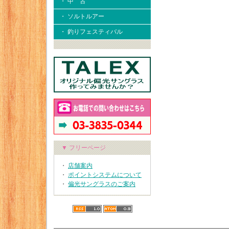
・ 中 古
・ ソルトルアー
・ 釣りフェスティバル
▼ フリーページ
・
店舗案内
・
ポイントシステムについて
・
偏光サングラスのご案内