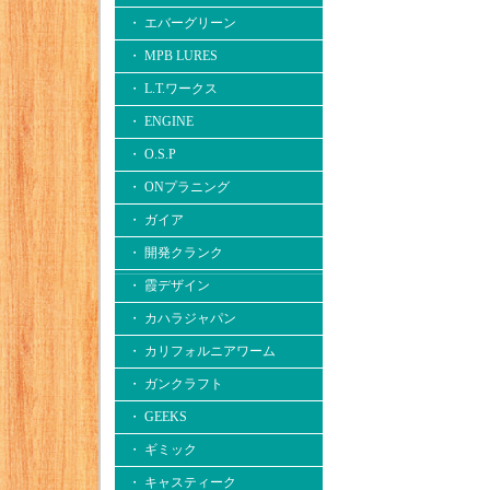
・ エバーグリーン
・ MPB LURES
・ L.T.ワークス
・ ENGINE
・ O.S.P
・ ONプラニング
・ ガイア
・ 開発クランク
・ 霞デザイン
・ カハラジャパン
・ カリフォルニアワーム
・ ガンクラフト
・ GEEKS
・ ギミック
・ キャスティーク