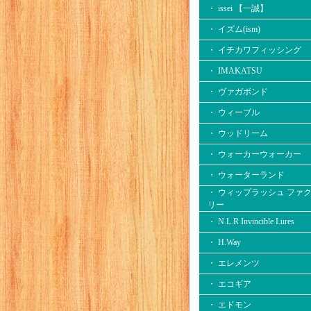
・ issei 【一誠】
・ イズム(ism)
・ イチカワフィッシング
・ IMAKATSU
・ ヴァガボンド
・ ウィーブル
・ ウッドリーム
・ ウォーカーウォーカー
・ ウォーターランド
・ ウィップラッシュ ファ
リー
・ N.L.R Invincible Lures
・ H.Way
・ エレメンツ
・ エコギア
・ エドモン