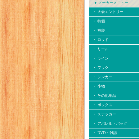
▼ メーカーメニュー
・ 大会エントリー
・ 特価
・ 福袋
・ ロッド
・ リール
・ ライン
・ フック
・ シンカー
・ 小物
・ その他用品
・ ボックス
・ ステッカー
・ アパレル・バッグ
・ DVD・雑誌