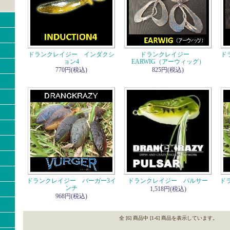
ドランクレイジー インダクシ
ドランクレイジー
ド
ョン4
EARWIG（アーウィッグ）
770円(税込)
825円(税込)
ドランクレイジー バーガー3イ
ドランクレイジー パルサー
ド
ンチ
1,518円(税込)
968円(税込)
全 [6] 商品中 [1-6] 商品を表示しています。