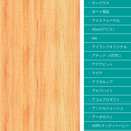
・ サングラス
・ ボート用品
・ アイスフォーゲル
・ Abyss(アビス）
・ ima
・ アイランドオリジナル
・ アチック（ATTIC）
・ アクアビット
・ アグア
・ アブガルシア
・ アルフハイト
・ アユムプロダクト
・ アンクルジョッシュ
・ アーボガスト
・ AHPLマッディーバニー