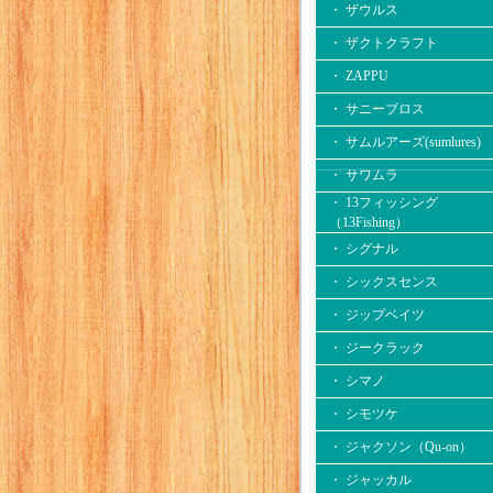
・ ザウルス
・ ザクトクラフト
・ ZAPPU
・ サニーブロス
・ サムルアーズ(sumlures)
・ サワムラ
・ 13フィッシング
（13Fishing）
・ シグナル
・ シックスセンス
・ ジップベイツ
・ ジークラック
・ シマノ
・ シモツケ
・ ジャクソン（Qu-on）
・ ジャッカル