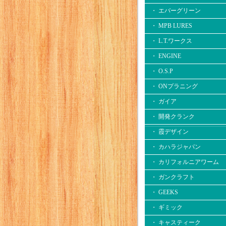
・ エバーグリーン
・ MPB LURES
・ L.T.ワークス
・ ENGINE
・ O.S.P
・ ONプラニング
・ ガイア
・ 開発クランク
・ 霞デザイン
・ カハラジャパン
・ カリフォルニアワーム
・ ガンクラフト
・ GEEKS
・ ギミック
・ キャスティーク