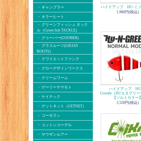
ハイドアップ HU-ミノー
・ ギャンブラー
1,980円(税込)
・ キラーヒート
・ グリーンフィッシュ タック
ル（Green fish TACKLE)
・ グゥーバー(GOOBER)
・ グラスルーツ(GRASS
ROOTS)
・ クワイエットファンク
・ グローデザインワークス
・ クリームワーム
・ ゲーリーヤマモト
ハイドアップ HU-
Greedie（HUエヌグリ
・ ケイテック
【ソルトカラー
3,520円(税込)
・ ゲットネット（GETNET）
・ コーモラン
・ コットンコーデル
・ サウザンルアー