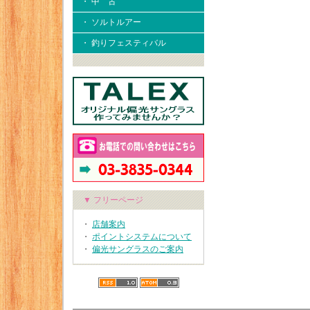
・ 中 古
・ ソルトルアー
・ 釣りフェスティバル
▼ フリーページ
・
店舗案内
・
ポイントシステムについて
・
偏光サングラスのご案内