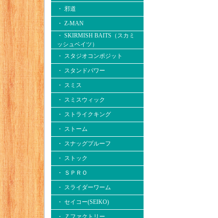
・ 邪道
・ Z-MAN
・ SKIRMISH BAITS（スカミ
ッシュベイツ）
・ スタジオコンポジット
・ スタンドパワー
・ スミス
・ スミスウィック
・ ストライクキング
・ ストーム
・ スナッグプルーフ
・ ストック
・ ＳＰＲＯ
・ スライダーワーム
・ セイコー(SEIKO)
・ Ｚファクトリー