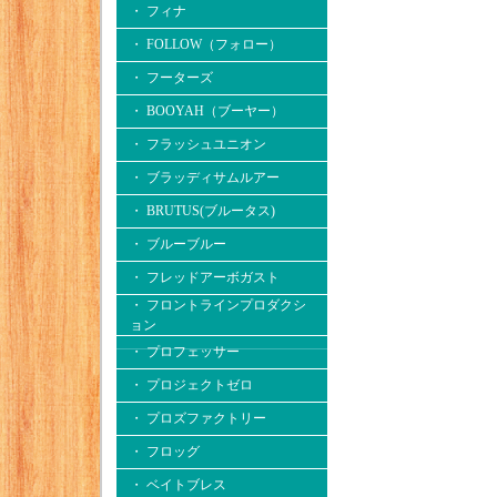
・ フィナ
・ FOLLOW（フォロー）
・ フーターズ
・ BOOYAH（ブーヤー）
・ フラッシュユニオン
・ ブラッディサムルアー
・ BRUTUS(ブルータス)
・ ブルーブルー
・ フレッドアーボガスト
・ フロントラインプロダクシ
ョン
・ プロフェッサー
・ プロジェクトゼロ
・ プロズファクトリー
・ フロッグ
・ ベイトブレス