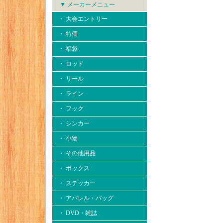
▼ メーカーメニュー
・ 大会エントリー
・ 特価
・ 福袋
・ ロッド
・ リール
・ ライン
・ フック
・ シンカー
・ 小物
・ その他用品
・ ボックス
・ ステッカー
・ アパレル・バッグ
・ DVD・雑誌