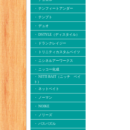
・ テンフィートアンダー
・ テンプト
・ デュオ
・ DSTYLE（ディスタイル）
・ ドランクレイジー
・ トリニティカスタムベイツ
・ ニシネルアーワークス
・ ニッコー化成
・ NITTI BAIT（ニッチ ベイ
ト）
・ ネットベイト
・ ノーマン
・ NOIKE
・ ノリーズ
・ バスパズル