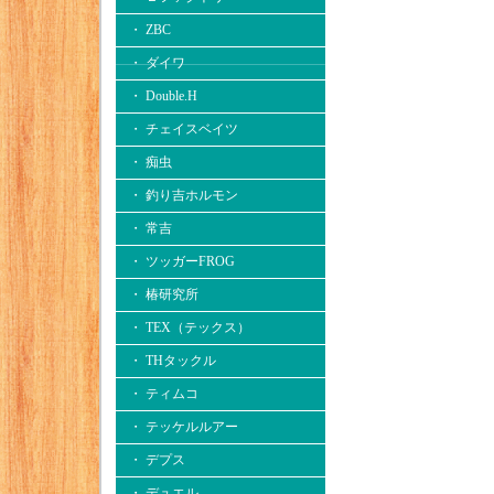
・ ZBC
・ ダイワ
・ Double.H
・ チェイスベイツ
・ 痴虫
・ 釣り吉ホルモン
・ 常吉
・ ツッガーFROG
・ 椿研究所
・ TEX（テックス）
・ THタックル
・ ティムコ
・ テッケルルアー
・ デプス
・ デュエル