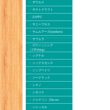
・ ザウルス
・ ザクトクラフト
・ ZAPPU
・ サニーブロス
・ サムルアーズ(sumlures)
・ サワムラ
・ 13フィッシング
（13Fishing）
・ シグナル
・ シックスセンス
・ ジップベイツ
・ ジークラック
・ シマノ
・ シモツケ
・ ジャクソン（Qu-on）
・ ジャッカル