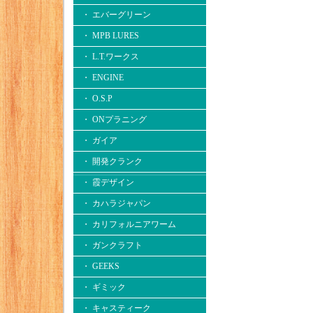
・ エバーグリーン
・ MPB LURES
・ L.T.ワークス
・ ENGINE
・ O.S.P
・ ONプラニング
・ ガイア
・ 開発クランク
・ 霞デザイン
・ カハラジャパン
・ カリフォルニアワーム
・ ガンクラフト
・ GEEKS
・ ギミック
・ キャスティーク