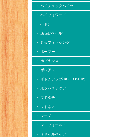
・ ペイチェックベイツ
・ ペイフォワード
・ へドン
・ BeveL(ベベル)
・ 弁天フィッシング
・ ボーマー
・ ホプキンス
・ ボレアス
・ ボトムアップ(BOTTOMUP)
・ ボンバダアグア
・ マドタチ
・ マドネス
・ マーズ
・ マニフォールド
・ ミサイルベイツ