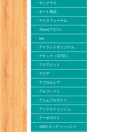
・ サングラス
・ ボート用品
・ アイスフォーゲル
・ Abyss(アビス）
・ ima
・ アイランドオリジナル
・ アチック（ATTIC）
・ アクアビット
・ アグア
・ アブガルシア
・ アルフハイト
・ アユムプロダクト
・ アンクルジョッシュ
・ アーボガスト
・ AHPLマッディーバニー