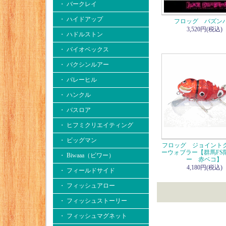
・ バークレイ
・ ハイドアップ
フロッグ バズン
3,520円(税込)
・ ハドルストン
・ バイオベックス
・ バクシンルアー
・ バレーヒル
・ ハンクル
・ バスロア
・ ヒフミクリエイティング
・ ビッグマン
フロッグ ジョイント
ーウォブラー【群馬FS
・ Biwaaa（ビワー）
ー 赤ベコ】
4,180円(税込)
・ フィールドサイド
・ フィッシュアロー
・ フィッシュストーリー
・ フィッシュマグネット