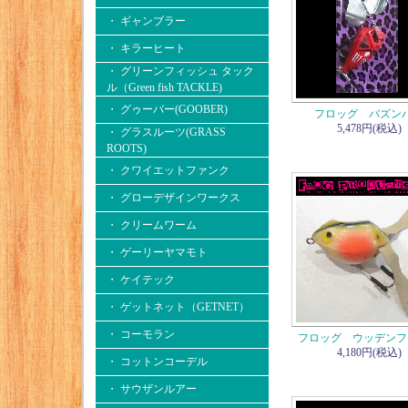
・ ギャンブラー
・ キラーヒート
・ グリーンフィッシュ タック
ル（Green fish TACKLE)
・ グゥーバー(GOOBER)
フロッグ バズン
5,478円(税込)
・ グラスルーツ(GRASS
ROOTS)
・ クワイエットファンク
・ グローデザインワークス
・ クリームワーム
・ ゲーリーヤマモト
・ ケイテック
・ ゲットネット（GETNET）
・ コーモラン
フロッグ ウッデンフ
4,180円(税込)
・ コットンコーデル
・ サウザンルアー