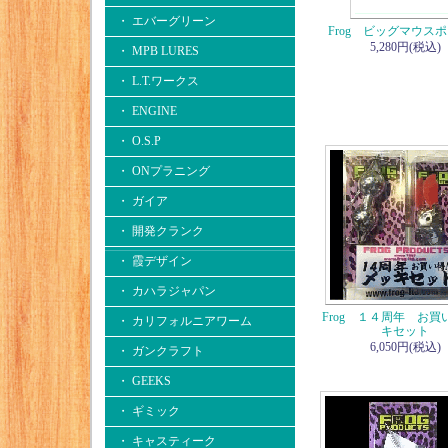
・ エバーグリーン
Frog ビッグマウス
5,280円(税込)
・ MPB LURES
・ L.T.ワークス
・ ENGINE
・ O.S.P
・ ONプラニング
・ ガイア
・ 開発クランク
・ 霞デザイン
・ カハラジャパン
Frog １４周年 お買
・ カリフォルニアワーム
キセット
6,050円(税込)
・ ガンクラフト
・ GEEKS
・ ギミック
・ キャスティーク