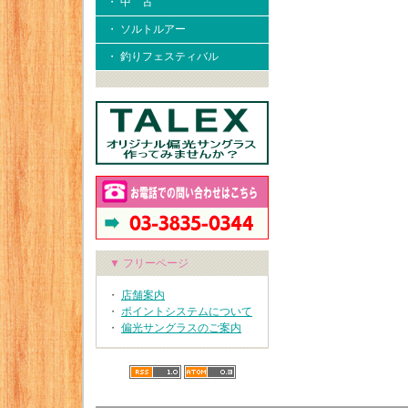
・ 中 古
・ ソルトルアー
・ 釣りフェスティバル
▼ フリーページ
・
店舗案内
・
ポイントシステムについて
・
偏光サングラスのご案内