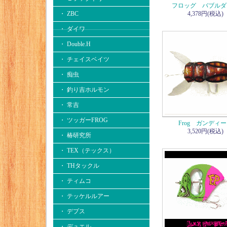
フロッグ バブルダ
・ ZBC
4,378円(税込)
・ ダイワ
・ Double.H
・ チェイスベイツ
・ 痴虫
・ 釣り吉ホルモン
・ 常吉
・ ツッガーFROG
Frog ガンディ
3,520円(税込)
・ 椿研究所
・ TEX（テックス）
・ THタックル
・ ティムコ
・ テッケルルアー
・ デプス
・ デュエル