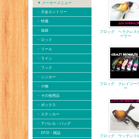
▼ メーカーメニュー
・ 大会エントリー
・ 特価
・ 福袋
フロッグ ヘラクレス
ーラー
・ ロッド
・ リール
・ ライン
・ フック
・ シンカー
フロッグ クレイジー
・ 小物
ー
・ その他用品
・ ボックス
・ ステッカー
・ アパレル・バッグ
・ DVD・雑誌
フロッグ ウッデンフ