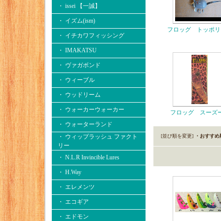
・ issei 【一誠】
・ イズム(ism)
フロッグ トッポリ
・ イチカワフィッシング
・ IMAKATSU
・ ヴァガボンド
・ ウィーブル
・ ウッドリーム
・ ウォーカーウォーカー
フロッグ スーズ
・ ウォーターランド
・ ウィップラッシュ ファクト
[並び順を変更]
・おすすめ
リー
・ N.L.R Invincible Lures
・ H.Way
・ エレメンツ
・ エコギア
・ エドモン