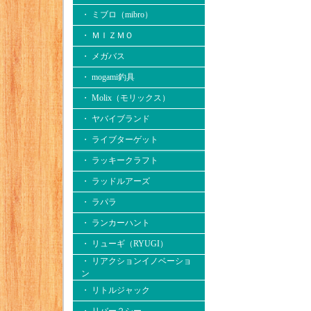
・ ミブロ（mibro）
・ ＭＩＺＭＯ
・ メガバス
・ mogami釣具
・ Molix（モリックス）
・ ヤバイブランド
・ ライブターゲット
・ ラッキークラフト
・ ラッドルアーズ
・ ラパラ
・ ランカーハント
・ リューギ（RYUGI）
・ リアクションイノベーショ
ン
・ リトルジャック