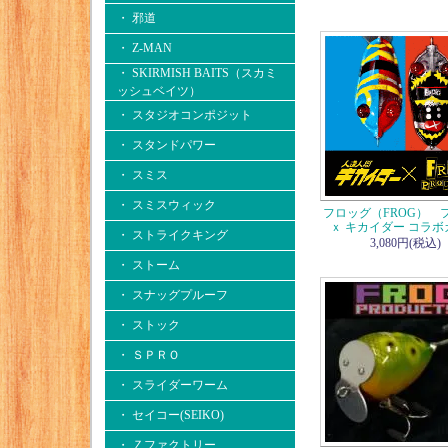
・ 邪道
・ Z-MAN
・ SKIRMISH BAITS（スカミ
ッシュベイツ）
・ スタジオコンポジット
・ スタンドパワー
・ スミス
・ スミスウィック
フロッグ（FROG） 
ｘ キカイダー コラボ
・ ストライクキング
3,080円(税込)
・ ストーム
・ スナッグプルーフ
・ ストック
・ ＳＰＲＯ
・ スライダーワーム
・ セイコー(SEIKO)
・ Ｚファクトリー