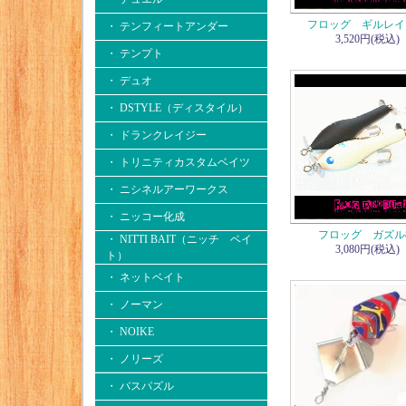
フロッグ ギルレイ
・ テンフィートアンダー
3,520円(税込)
・ テンプト
・ デュオ
・ DSTYLE（ディスタイル）
・ ドランクレイジー
・ トリニティカスタムベイツ
・ ニシネルアーワークス
・ ニッコー化成
フロッグ ガズル
・ NITTI BAIT（ニッチ ベイ
3,080円(税込)
ト）
・ ネットベイト
・ ノーマン
・ NOIKE
・ ノリーズ
・ バスパズル