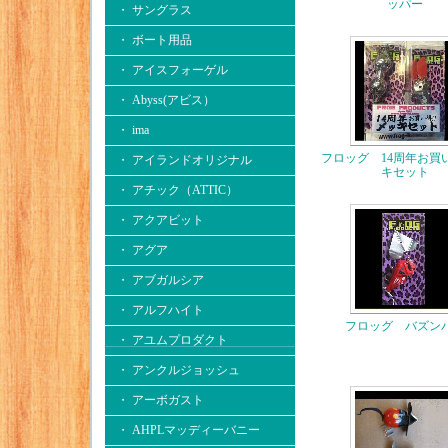
ッパー
・ サングラス
・ ボート用品
・ アイスフォーゲル
・ Abyss(アビス）
・ ima
フロッグ 14周年お買
・ アイランドオリジナル
キセット
・ アチック（ATTIC）
・ アクアビット
・ アグア
・ アブガルシア
・ アルフハイト
フロッグ バズン
・ アユムプロダクト
・ アンクルジョッシュ
・ アーボガスト
・ AHPLマッディーバニー