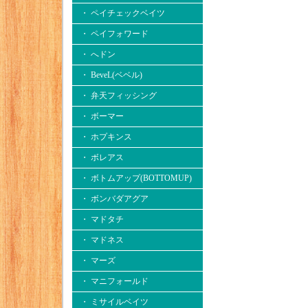
・ ペイチェックベイツ
・ ペイフォワード
・ へドン
・ BeveL(ベベル)
・ 弁天フィッシング
・ ボーマー
・ ホプキンス
・ ボレアス
・ ボトムアップ(BOTTOMUP)
・ ボンバダアグア
・ マドタチ
・ マドネス
・ マーズ
・ マニフォールド
・ ミサイルベイツ