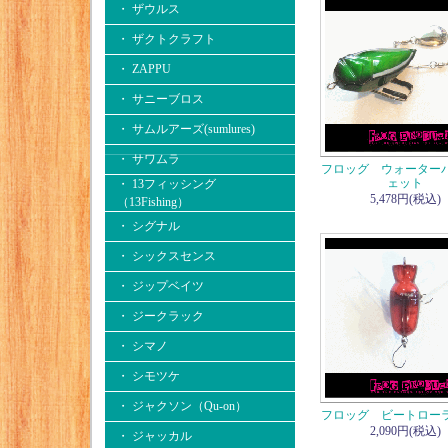
・ ザウルス
・ ザクトクラフト
・ ZAPPU
・ サニーブロス
・ サムルアーズ(sumlures)
・ サワムラ
フロッグ ウォーター
ェット
・ 13フィッシング
5,478円(税込)
（13Fishing）
・ シグナル
・ シックスセンス
・ ジップベイツ
・ ジークラック
・ シマノ
・ シモツケ
・ ジャクソン（Qu-on）
フロッグ ビートロー
2,090円(税込)
・ ジャッカル