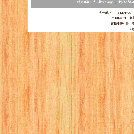
特定商取引法に基づく表記
｜
支払い方法
キーポン TEL/FAX 03-
〒101-0021 
古物商許可証 埼玉
Co