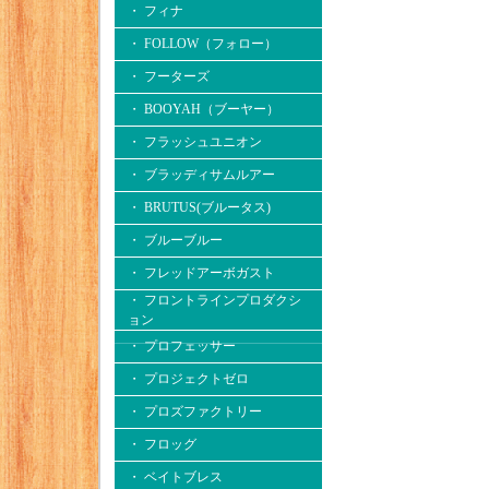
・ フィナ
・ FOLLOW（フォロー）
・ フーターズ
・ BOOYAH（ブーヤー）
・ フラッシュユニオン
・ ブラッディサムルアー
・ BRUTUS(ブルータス)
・ ブルーブルー
・ フレッドアーボガスト
・ フロントラインプロダクシ
ョン
・ プロフェッサー
・ プロジェクトゼロ
・ プロズファクトリー
・ フロッグ
・ ベイトブレス