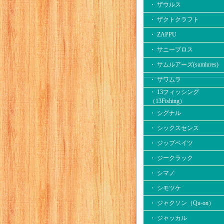
・ ザウルス
・ ザクトクラフト
・ ZAPPU
・ サニーブロス
・ サムルアーズ(sumlures)
・ サワムラ
・ 13フィッシング
（13Fishing）
・ シグナル
・ シックスセンス
・ ジップベイツ
・ ジークラック
・ シマノ
・ シモツケ
・ ジャクソン（Qu-on）
・ ジャッカル