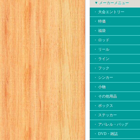
▼ メーカーメニュー
・ 大会エントリー
・ 特価
・ 福袋
・ ロッド
・ リール
・ ライン
・ フック
・ シンカー
・ 小物
・ その他用品
・ ボックス
・ ステッカー
・ アパレル・バッグ
・ DVD・雑誌