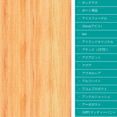
・ サングラス
・ ボート用品
・ アイスフォーゲル
・ Abyss(アビス）
・ ima
・ アイランドオリジナル
・ アチック（ATTIC）
・ アクアビット
・ アグア
・ アブガルシア
・ アルフハイト
・ アユムプロダクト
・ アンクルジョッシュ
・ アーボガスト
・ AHPLマッディーバニー