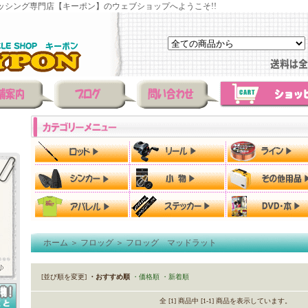
ッシング専門店【キーポン】のウェブショップへようこそ!!
ホーム
＞
フロッグ
＞
フロッグ マッドラット
[並び順を変更]
・おすすめ順
・価格順
・新着順
全 [1] 商品中 [1-1] 商品を表示しています。