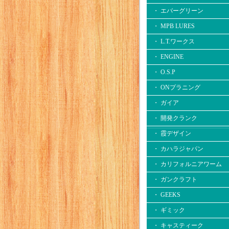
・ エバーグリーン
・ MPB LURES
・ L.T.ワークス
・ ENGINE
・ O.S.P
・ ONプラニング
・ ガイア
・ 開発クランク
・ 霞デザイン
・ カハラジャパン
・ カリフォルニアワーム
・ ガンクラフト
・ GEEKS
・ ギミック
・ キャスティーク