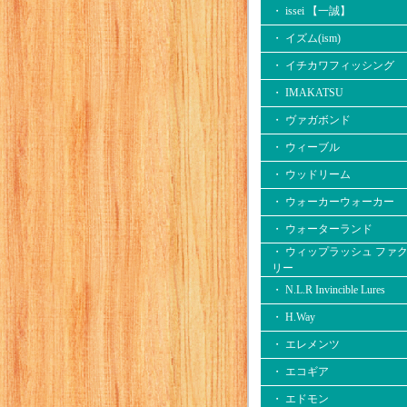
・ issei 【一誠】
・ イズム(ism)
・ イチカワフィッシング
・ IMAKATSU
・ ヴァガボンド
・ ウィーブル
・ ウッドリーム
・ ウォーカーウォーカー
・ ウォーターランド
・ ウィップラッシュ ファ
リー
・ N.L.R Invincible Lures
・ H.Way
・ エレメンツ
・ エコギア
・ エドモン