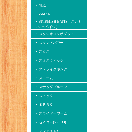
・ 邪道
・ Z-MAN
・ SKIRMISH BAITS（スカミ
ッシュベイツ）
・ スタジオコンポジット
・ スタンドパワー
・ スミス
・ スミスウィック
・ ストライクキング
・ ストーム
・ スナッグプルーフ
・ ストック
・ ＳＰＲＯ
・ スライダーワーム
・ セイコー(SEIKO)
・ Ｚファクトリー