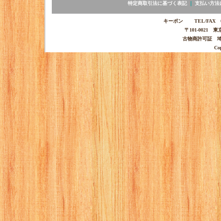
特定商取引法に基づく表記
｜
支払い方法
キーポン TEL/FAX 03-
〒101-0021 
古物商許可証 埼玉
Co