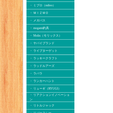
・ ミブロ（mibro）
・ ＭＩＺＭＯ
・ メガバス
・ mogami釣具
・ Molix（モリックス）
・ ヤバイブランド
・ ライブターゲット
・ ラッキークラフト
・ ラッドルアーズ
・ ラパラ
・ ランカーハント
・ リューギ（RYUGI）
・ リアクションイノベーショ
ン
・ リトルジャック