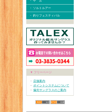
・ 中 古
・ ソルトルアー
・ 釣りフェスティバル
▼ フリーページ
・
店舗案内
・
ポイントシステムについて
・
偏光サングラスのご案内