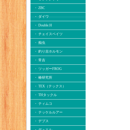
・ ZBC
・ ダイワ
・ Double.H
・ チェイスベイツ
・ 痴虫
・ 釣り吉ホルモン
・ 常吉
・ ツッガーFROG
・ 椿研究所
・ TEX（テックス）
・ THタックル
・ ティムコ
・ テッケルルアー
・ デプス
・ デュエル