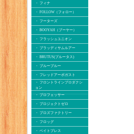
・ フィナ
・ FOLLOW（フォロー）
・ フーターズ
・ BOOYAH（ブーヤー）
・ フラッシュユニオン
・ ブラッディサムルアー
・ BRUTUS(ブルータス)
・ ブルーブルー
・ フレッドアーボガスト
・ フロントラインプロダクシ
ョン
・ プロフェッサー
・ プロジェクトゼロ
・ プロズファクトリー
・ フロッグ
・ ベイトブレス