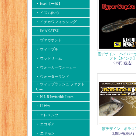
・ issei 【一誠】
・ イズム(ism)
・ イチカワフィッシング
・ IMAKATSU
・ ヴァガボンド
・ ウィーブル
霞デザイン ハイパー
・ ウッドリーム
フト【3インチ
935円(税込)
・ ウォーカーウォーカー
・ ウォーターランド
・ ウィップラッシュ ファクト
リー
・ N.L.R Invincible Lures
・ H.Way
・ エレメンツ
・ エコギア
霞デザイン ボラコン
・ エドモン
3,080円(税込)