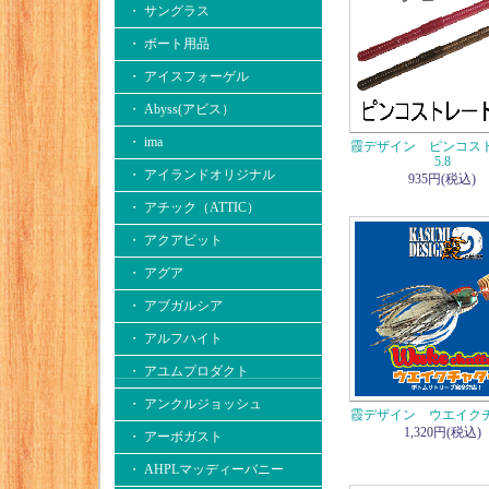
・ サングラス
・ ボート用品
・ アイスフォーゲル
・ Abyss(アビス）
・ ima
霞デザイン ピンコス
5.8
・ アイランドオリジナル
935円(税込)
・ アチック（ATTIC）
・ アクアビット
・ アグア
・ アブガルシア
・ アルフハイト
・ アユムプロダクト
・ アンクルジョッシュ
霞デザイン ウエイク
1,320円(税込)
・ アーボガスト
・ AHPLマッディーバニー