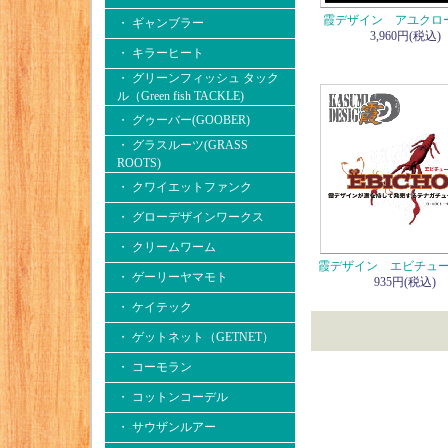
霞デザイン アユクローン
・ ギャンブラー
3,960円(税込)
・ キラーヒート
・ グリーンフィッシュ タック
ル（Green fish TACKLE)
・ グゥーバー(GOOBER)
・ グラスルーツ(GRASS
ROOTS)
・ クワイエットファンク
・ グローデザインワークス
・ クリームワーム
霞デザイン エビチュー
・ ゲーリーヤマモト
935円(税込)
・ ケイテック
・ ゲットネット（GETNET）
・ コーモラン
・ コットンコーデル
・ サウザンルアー