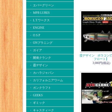
・ エバーグリーン
・ MPB LURES
・ L.T.ワークス
・ ENGINE
・ O.S.P
・ ONプラニング
・ ガイア
霞デザイン ボラコン1
・ 開発クランク
フロート】
3,080円(税込)
・ 霞デザイン
・ カハラジャパン
・ カリフォルニアワーム
・ ガンクラフト
・ GEEKS
・ ギミック
・ キャスティーク