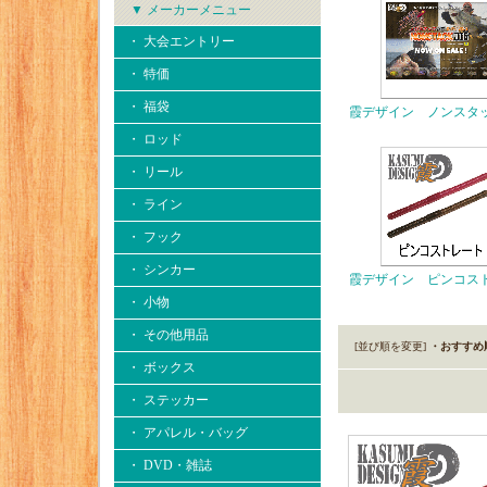
▼ メーカーメニュー
・ 大会エントリー
・ 特価
・ 福袋
霞デザイン ノンスタ
・ ロッド
・ リール
・ ライン
・ フック
・ シンカー
霞デザイン ピンコス
・ 小物
・ その他用品
[並び順を変更]
・おすすめ
・ ボックス
・ ステッカー
・ アパレル・バッグ
・ DVD・雑誌