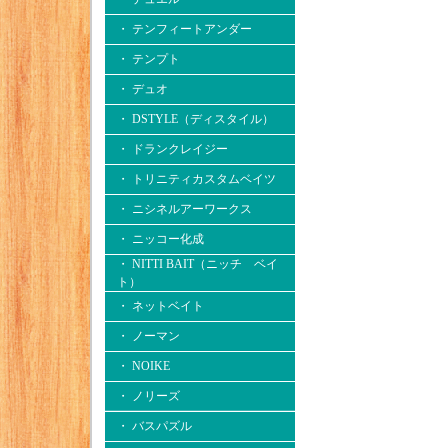
・ テンフィートアンダー
・ テンプト
・ デュオ
・ DSTYLE（ディスタイル）
・ ドランクレイジー
・ トリニティカスタムベイツ
・ ニシネルアーワークス
・ ニッコー化成
・ NITTI BAIT（ニッチ ベイ
ト）
・ ネットベイト
・ ノーマン
・ NOIKE
・ ノリーズ
・ バスパズル