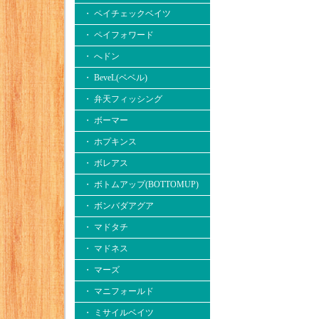
・ ペイチェックベイツ
・ ペイフォワード
・ へドン
・ BeveL(ベベル)
・ 弁天フィッシング
・ ボーマー
・ ホプキンス
・ ボレアス
・ ボトムアップ(BOTTOMUP)
・ ボンバダアグア
・ マドタチ
・ マドネス
・ マーズ
・ マニフォールド
・ ミサイルベイツ