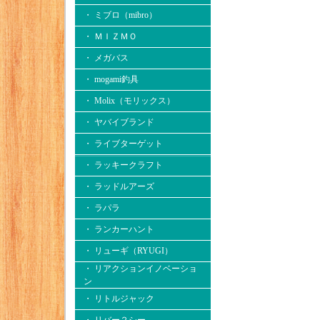
・ ミブロ（mibro）
・ ＭＩＺＭＯ
・ メガバス
・ mogami釣具
・ Molix（モリックス）
・ ヤバイブランド
・ ライブターゲット
・ ラッキークラフト
・ ラッドルアーズ
・ ラパラ
・ ランカーハント
・ リューギ（RYUGI）
・ リアクションイノベーショ
ン
・ リトルジャック