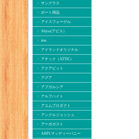
・ サングラス
・ ボート用品
・ アイスフォーゲル
・ Abyss(アビス）
・ ima
・ アイランドオリジナル
・ アチック（ATTIC）
・ アクアビット
・ アグア
・ アブガルシア
・ アルフハイト
・ アユムプロダクト
・ アンクルジョッシュ
・ アーボガスト
・ AHPLマッディーバニー