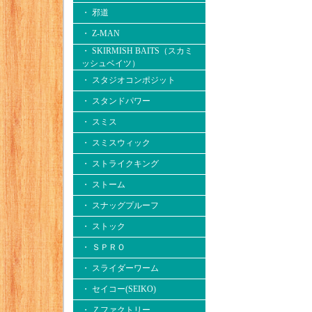
・ 邪道
・ Z-MAN
・ SKIRMISH BAITS（スカミ
ッシュベイツ）
・ スタジオコンポジット
・ スタンドパワー
・ スミス
・ スミスウィック
・ ストライクキング
・ ストーム
・ スナッグプルーフ
・ ストック
・ ＳＰＲＯ
・ スライダーワーム
・ セイコー(SEIKO)
・ Ｚファクトリー