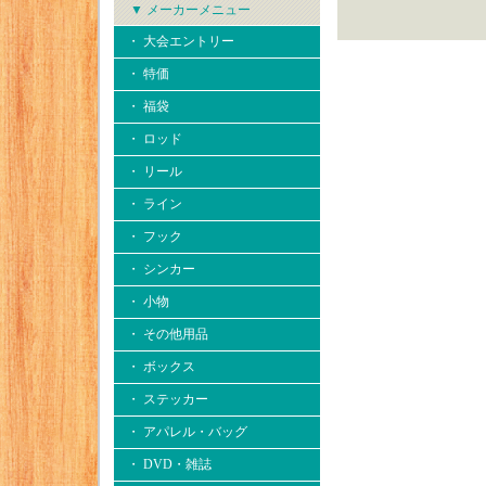
▼ メーカーメニュー
・ 大会エントリー
・ 特価
・ 福袋
・ ロッド
・ リール
・ ライン
・ フック
・ シンカー
・ 小物
・ その他用品
・ ボックス
・ ステッカー
・ アパレル・バッグ
・ DVD・雑誌