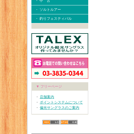
・ 中 古
・ ソルトルアー
・ 釣りフェスティバル
▼ フリーページ
・
店舗案内
・
ポイントシステムについて
・
偏光サングラスのご案内