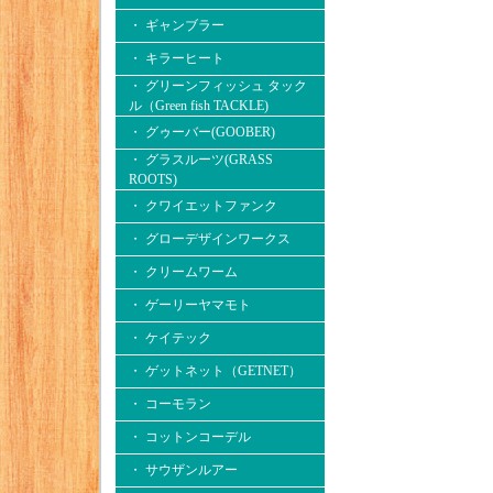
・ ギャンブラー
・ キラーヒート
・ グリーンフィッシュ タック
ル（Green fish TACKLE)
・ グゥーバー(GOOBER)
・ グラスルーツ(GRASS
ROOTS)
・ クワイエットファンク
・ グローデザインワークス
・ クリームワーム
・ ゲーリーヤマモト
・ ケイテック
・ ゲットネット（GETNET）
・ コーモラン
・ コットンコーデル
・ サウザンルアー