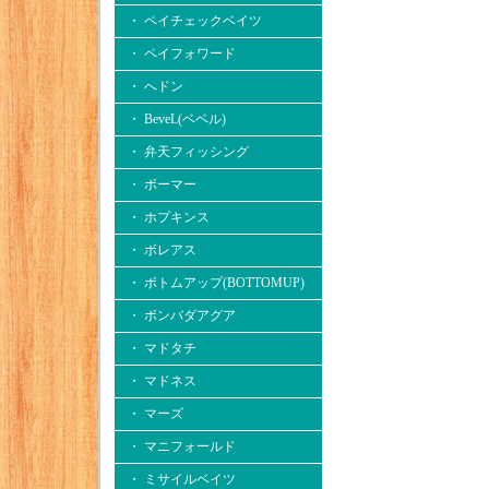
・ ペイチェックベイツ
・ ペイフォワード
・ へドン
・ BeveL(ベベル)
・ 弁天フィッシング
・ ボーマー
・ ホプキンス
・ ボレアス
・ ボトムアップ(BOTTOMUP)
・ ボンバダアグア
・ マドタチ
・ マドネス
・ マーズ
・ マニフォールド
・ ミサイルベイツ