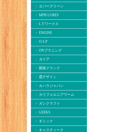
・ エバーグリーン
・ MPB LURES
・ L.T.ワークス
・ ENGINE
・ O.S.P
・ ONプラニング
・ ガイア
・ 開発クランク
・ 霞デザイン
・ カハラジャパン
・ カリフォルニアワーム
・ ガンクラフト
・ GEEKS
・ ギミック
・ キャスティーク