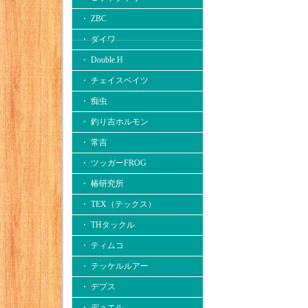
・ ZBC
・ ダイワ
・ Double.H
・ チェイスベイツ
・ 痴虫
・ 釣り吉ホルモン
・ 常吉
・ ツッガーFROG
・ 椿研究所
・ TEX（テックス）
・ THタックル
・ ティムコ
・ テッケルルアー
・ デプス
・ デュエル