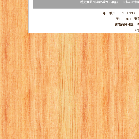
特定商取引法に基づく表記
｜
支払い方法
キーポン TEL/FAX 03-
〒101-0021 
古物商許可証 埼玉
Co