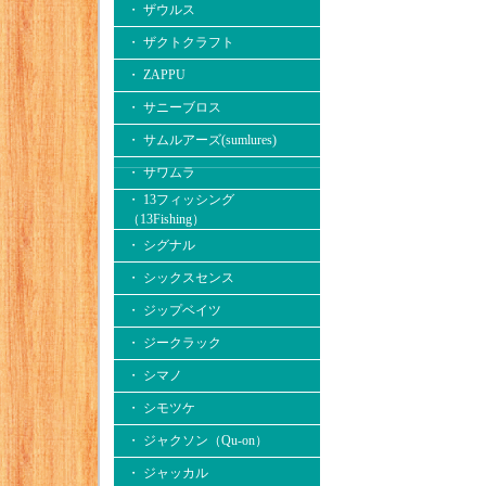
・ ザウルス
・ ザクトクラフト
・ ZAPPU
・ サニーブロス
・ サムルアーズ(sumlures)
・ サワムラ
・ 13フィッシング
（13Fishing）
・ シグナル
・ シックスセンス
・ ジップベイツ
・ ジークラック
・ シマノ
・ シモツケ
・ ジャクソン（Qu-on）
・ ジャッカル