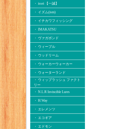
・ issei 【一誠】
・ イズム(ism)
・ イチカワフィッシング
・ IMAKATSU
・ ヴァガボンド
・ ウィーブル
・ ウッドリーム
・ ウォーカーウォーカー
・ ウォーターランド
・ ウィップラッシュ ファクト
リー
・ N.L.R Invincible Lures
・ H.Way
・ エレメンツ
・ エコギア
・ エドモン