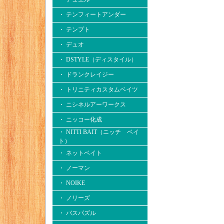
・ テンフィートアンダー
・ テンプト
・ デュオ
・ DSTYLE（ディスタイル）
・ ドランクレイジー
・ トリニティカスタムベイツ
・ ニシネルアーワークス
・ ニッコー化成
・ NITTI BAIT（ニッチ ベイ
ト）
・ ネットベイト
・ ノーマン
・ NOIKE
・ ノリーズ
・ バスパズル