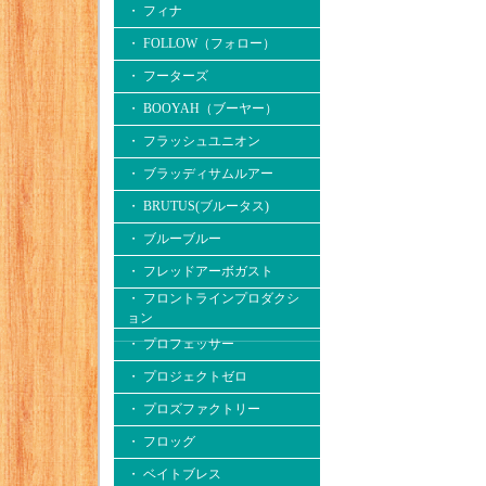
・ フィナ
・ FOLLOW（フォロー）
・ フーターズ
・ BOOYAH（ブーヤー）
・ フラッシュユニオン
・ ブラッディサムルアー
・ BRUTUS(ブルータス)
・ ブルーブルー
・ フレッドアーボガスト
・ フロントラインプロダクシ
ョン
・ プロフェッサー
・ プロジェクトゼロ
・ プロズファクトリー
・ フロッグ
・ ベイトブレス