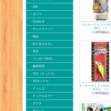
・ ZBC
・ ダイワ
・ Double.H
ラッキークラフトUSA
RTO 1.5
・ チェイスベイツ
1,539円(税込)
・ 痴虫
・ 釣り吉ホルモン
・ 常吉
・ ツッガーFROG
・ 椿研究所
・ TEX（テックス）
・ THタックル
ラッキークラフトUSA F
・ ティムコ
B.D.S. 1.2
1,539円(税込)
・ テッケルルアー
・ デプス
・ デュエル