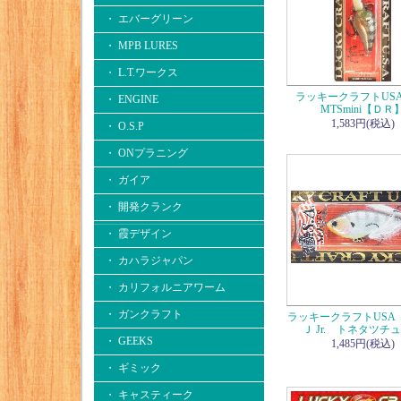
・ エバーグリーン
・ MPB LURES
・ L.T.ワークス
ラッキークラフトUSA
・ ENGINE
MTSmini【ＤＲ
1,583円(税込)
・ O.S.P
・ ONプラニング
・ ガイア
・ 開発クランク
・ 霞デザイン
・ カハラジャパン
・ カリフォルニアワーム
・ ガンクラフト
ラッキークラフトUSA
Ｊ Jr. トネタツチ
・ GEEKS
1,485円(税込)
・ ギミック
・ キャスティーク