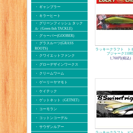
・ ギャンブラー
・ キラーヒート
・ グリーンフィッシュ タック
ル（Green fish TACKLE)
・ グゥーバー(GOOBER)
・ グラスルーツ(GRASS
ROOTS)
ラッキークラフト ト
プジャーク110R
・ クワイエットファンク
1,760円(税込)
・ グローデザインワークス
・ クリームワーム
・ ゲーリーヤマモト
・ ケイテック
・ ゲットネット（GETNET）
・ コーモラン
・ コットンコーデル
・ サウザンルアー
ラッキークラフト ビ