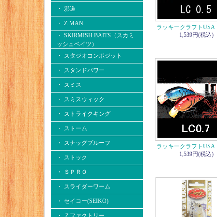
・ 邪道
・ Z-MAN
ラッキークラフトUSA 
1,539円(税込)
・ SKIRMISH BAITS（スカミ
ッシュベイツ）
・ スタジオコンポジット
・ スタンドパワー
・ スミス
・ スミスウィック
・ ストライクキング
・ ストーム
・ スナッグプルーフ
ラッキークラフトUSA 
1,539円(税込)
・ ストック
・ ＳＰＲＯ
・ スライダーワーム
・ セイコー(SEIKO)
・ Ｚファクトリー