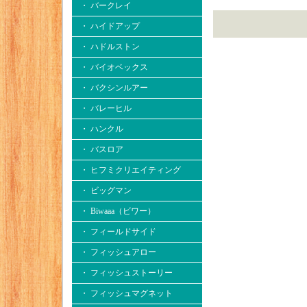
・ バークレイ
・ ハイドアップ
・ ハドルストン
・ バイオベックス
・ バクシンルアー
・ バレーヒル
・ ハンクル
・ バスロア
・ ヒフミクリエイティング
・ ビッグマン
・ Biwaaa（ビワー）
・ フィールドサイド
・ フィッシュアロー
・ フィッシュストーリー
・ フィッシュマグネット