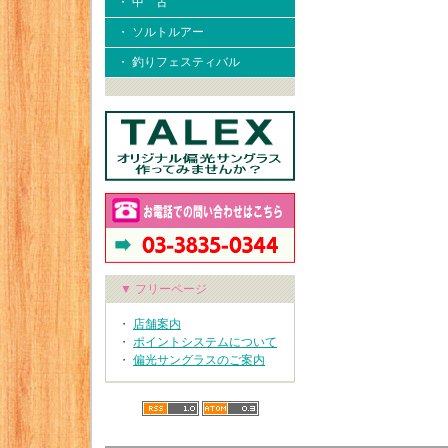
・ 中 古
・ ソルトルアー
・ 釣りフェスティバル
▼ フリーページ
・
店舗案内
・
ポイントシステムについて
・
偏光サングラスのご案内