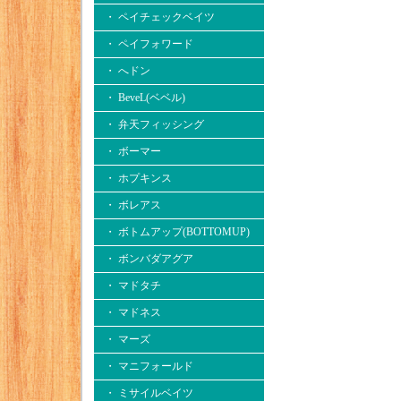
・ ペイチェックベイツ
・ ペイフォワード
・ へドン
・ BeveL(ベベル)
・ 弁天フィッシング
・ ボーマー
・ ホプキンス
・ ボレアス
・ ボトムアップ(BOTTOMUP)
・ ボンバダアグア
・ マドタチ
・ マドネス
・ マーズ
・ マニフォールド
・ ミサイルベイツ