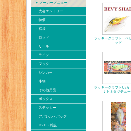
▼ メーカーメニュー
・ 大会エントリー
・ 特価
・ 福袋
・ ロッド
ラッキークラフト ベ
ッド
・ リール
・ ライン
・ フック
・ シンカー
・ 小物
ラッキークラフトUSA
・ その他用品
Ｊトネタツチュー
・ ボックス
・ ステッカー
・ アパレル・バッグ
・ DVD・雑誌