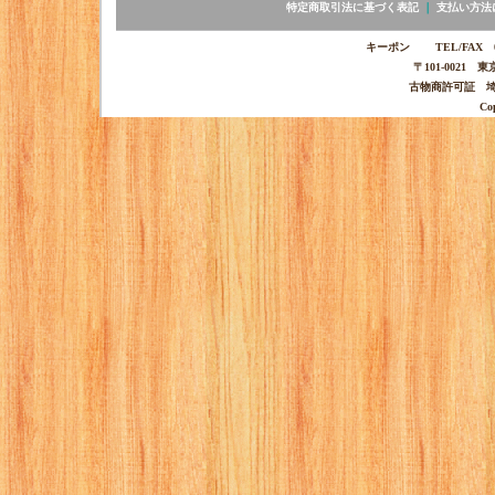
特定商取引法に基づく表記
｜
支払い方法
キーポン TEL/FAX 03-
〒101-0021 
古物商許可証 埼玉
Co