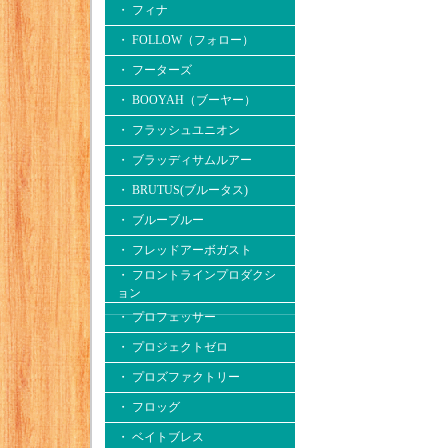
・ フィナ
・ FOLLOW（フォロー）
・ フーターズ
・ BOOYAH（ブーヤー）
・ フラッシュユニオン
・ ブラッディサムルアー
・ BRUTUS(ブルータス)
・ ブルーブルー
・ フレッドアーボガスト
・ フロントラインプロダクシ
ョン
・ プロフェッサー
・ プロジェクトゼロ
・ プロズファクトリー
・ フロッグ
・ ベイトブレス