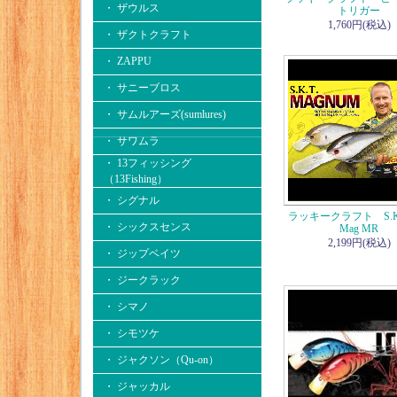
・ ザウルス
トリガー
1,760円(税込)
・ ザクトクラフト
・ ZAPPU
・ サニーブロス
・ サムルアーズ(sumlures)
・ サワムラ
・ 13フィッシング
（13Fishing）
・ シグナル
ラッキークラフト S.K.T
・ シックスセンス
Mag MR
2,199円(税込)
・ ジップベイツ
・ ジークラック
・ シマノ
・ シモツケ
・ ジャクソン（Qu-on）
・ ジャッカル