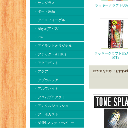
・ サングラス
ラッキークラフトUSA
・ ボート用品
・ アイスフォーゲル
・ Abyss(アビス）
・ ima
・ アイランドオリジナル
ラッキークラフトUSA
・ アチック（ATTIC）
MTS
・ アクアビット
・ アグア
[並び順を変更]
・おすすめ
・ アブガルシア
・ アルフハイト
・ アユムプロダクト
・ アンクルジョッシュ
・ アーボガスト
・ AHPLマッディーバニー