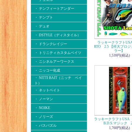
・ テンフィートアンダー
・ テンプト
・ デュオ
・ DSTYLE（ディスタイル）
ラッキークラフトUSA
・ ドランクレイジー
RTO 2.5 【祥大プロ
ラー】
・ トリニティカスタムベイツ
1,539円(税込)
・ ニシネルアーワークス
・ ニッコー化成
・ NITTI BAIT（ニッチ ベイ
ト）
・ ネットベイト
・ ノーマン
・ NOIKE
・ ノリーズ
ラッキークラフトUSA F
B.D.S.マジック 2
・ バスパズル
1,760円(税込)