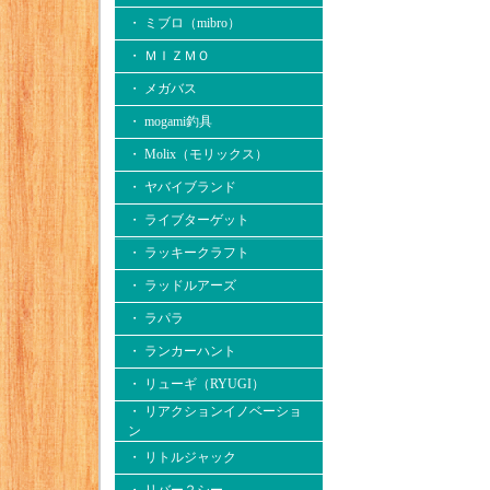
・ ミブロ（mibro）
・ ＭＩＺＭＯ
・ メガバス
・ mogami釣具
・ Molix（モリックス）
・ ヤバイブランド
・ ライブターゲット
・ ラッキークラフト
・ ラッドルアーズ
・ ラパラ
・ ランカーハント
・ リューギ（RYUGI）
・ リアクションイノベーショ
ン
・ リトルジャック