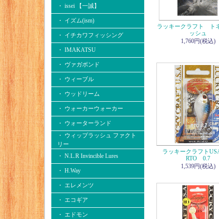
・ issei 【一誠】
・ イズム(ism)
ラッキークラフト ト
ッシュ
・ イチカワフィッシング
1,760円(税込)
・ IMAKATSU
・ ヴァガボンド
・ ウィーブル
・ ウッドリーム
・ ウォーカーウォーカー
・ ウォーターランド
・ ウィップラッシュ ファクト
リー
ラッキークラフトUSA
・ N.L.R Invincible Lures
RTO 0.7
1,539円(税込)
・ H.Way
・ エレメンツ
・ エコギア
・ エドモン