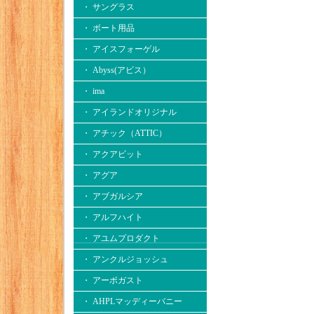
・ サングラス
・ ボート用品
・ アイスフォーゲル
・ Abyss(アビス）
・ ima
・ アイランドオリジナル
・ アチック（ATTIC）
・ アクアビット
・ アグア
・ アブガルシア
・ アルフハイト
・ アユムプロダクト
・ アンクルジョッシュ
・ アーボガスト
・ AHPLマッディーバニー