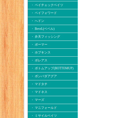
・ ペイチェックベイツ
・ ペイフォワード
・ へドン
・ BeveL(ベベル)
・ 弁天フィッシング
・ ボーマー
・ ホプキンス
・ ボレアス
・ ボトムアップ(BOTTOMUP)
・ ボンバダアグア
・ マドタチ
・ マドネス
・ マーズ
・ マニフォールド
・ ミサイルベイツ