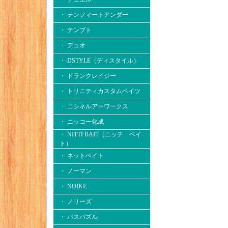
・ テンフィートアンダー
・ テンプト
・ デュオ
・ DSTYLE（ディスタイル）
・ ドランクレイジー
・ トリニティカスタムベイツ
・ ニシネルアーワークス
・ ニッコー化成
・ NITTI BAIT（ニッチ ベイ
ト）
・ ネットベイト
・ ノーマン
・ NOIKE
・ ノリーズ
・ バスパズル