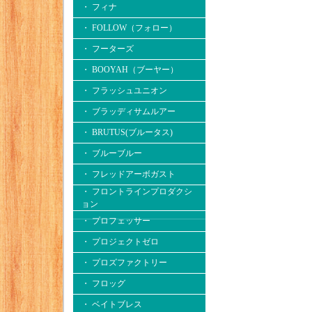
・ フィナ
・ FOLLOW（フォロー）
・ フーターズ
・ BOOYAH（ブーヤー）
・ フラッシュユニオン
・ ブラッディサムルアー
・ BRUTUS(ブルータス)
・ ブルーブルー
・ フレッドアーボガスト
・ フロントラインプロダクシ
ョン
・ プロフェッサー
・ プロジェクトゼロ
・ プロズファクトリー
・ フロッグ
・ ベイトブレス