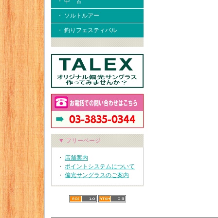
・ 中 古
・ ソルトルアー
・ 釣りフェスティバル
▼ フリーページ
・
店舗案内
・
ポイントシステムについて
・
偏光サングラスのご案内