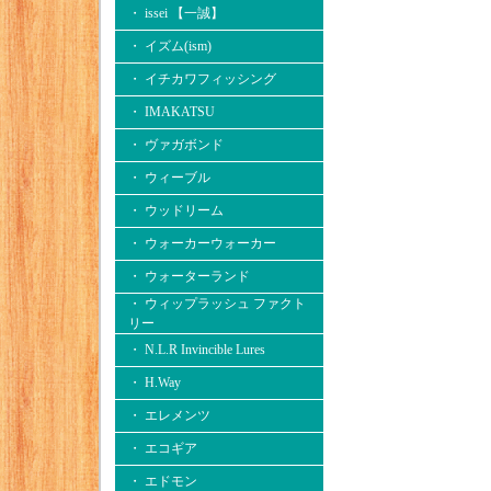
・ issei 【一誠】
・ イズム(ism)
・ イチカワフィッシング
・ IMAKATSU
・ ヴァガボンド
・ ウィーブル
・ ウッドリーム
・ ウォーカーウォーカー
・ ウォーターランド
・ ウィップラッシュ ファクト
リー
・ N.L.R Invincible Lures
・ H.Way
・ エレメンツ
・ エコギア
・ エドモン