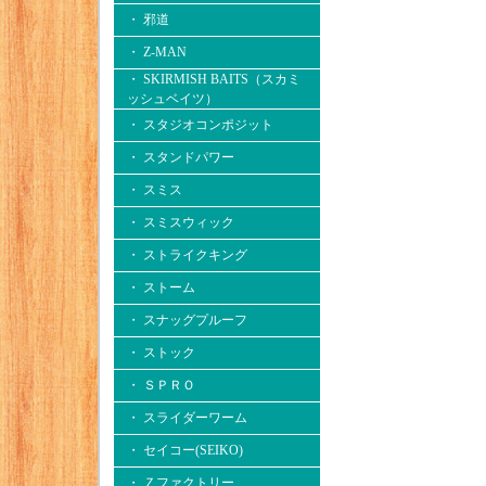
・ 邪道
・ Z-MAN
・ SKIRMISH BAITS（スカミ
ッシュベイツ）
・ スタジオコンポジット
・ スタンドパワー
・ スミス
・ スミスウィック
・ ストライクキング
・ ストーム
・ スナッグプルーフ
・ ストック
・ ＳＰＲＯ
・ スライダーワーム
・ セイコー(SEIKO)
・ Ｚファクトリー