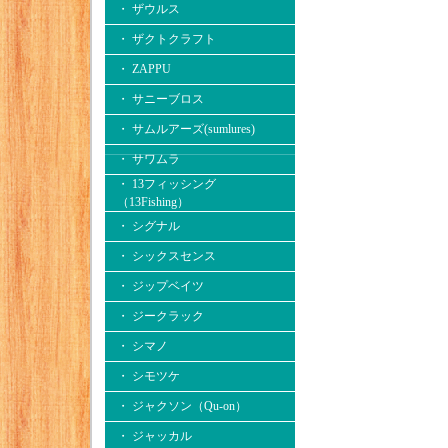
・ ザウルス
・ ザクトクラフト
・ ZAPPU
・ サニーブロス
・ サムルアーズ(sumlures)
・ サワムラ
・ 13フィッシング
（13Fishing）
・ シグナル
・ シックスセンス
・ ジップベイツ
・ ジークラック
・ シマノ
・ シモツケ
・ ジャクソン（Qu-on）
・ ジャッカル