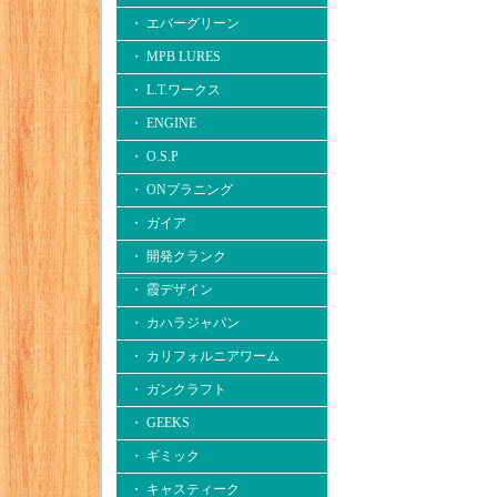
・ エバーグリーン
・ MPB LURES
・ L.T.ワークス
・ ENGINE
・ O.S.P
・ ONプラニング
・ ガイア
・ 開発クランク
・ 霞デザイン
・ カハラジャパン
・ カリフォルニアワーム
・ ガンクラフト
・ GEEKS
・ ギミック
・ キャスティーク