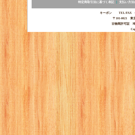
特定商取引法に基づく表記
｜
支払い方法
キーポン TEL/FAX 03-
〒101-0021 
古物商許可証 埼玉
Co