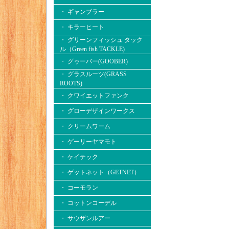
・ ギャンブラー
・ キラーヒート
・ グリーンフィッシュ タック
ル（Green fish TACKLE)
・ グゥーバー(GOOBER)
・ グラスルーツ(GRASS
ROOTS)
・ クワイエットファンク
・ グローデザインワークス
・ クリームワーム
・ ゲーリーヤマモト
・ ケイテック
・ ゲットネット（GETNET）
・ コーモラン
・ コットンコーデル
・ サウザンルアー