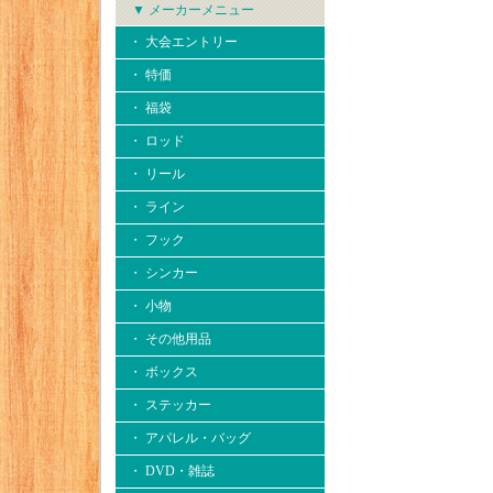
▼ メーカーメニュー
・ 大会エントリー
・ 特価
・ 福袋
・ ロッド
・ リール
・ ライン
・ フック
・ シンカー
・ 小物
・ その他用品
・ ボックス
・ ステッカー
・ アパレル・バッグ
・ DVD・雑誌