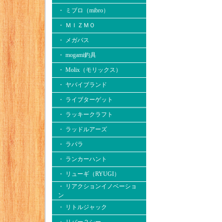
・ ミブロ（mibro）
・ ＭＩＺＭＯ
・ メガバス
・ mogami釣具
・ Molix（モリックス）
・ ヤバイブランド
・ ライブターゲット
・ ラッキークラフト
・ ラッドルアーズ
・ ラパラ
・ ランカーハント
・ リューギ（RYUGI）
・ リアクションイノベーショ
ン
・ リトルジャック