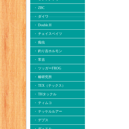
・ ZBC
・ ダイワ
・ Double.H
・ チェイスベイツ
・ 痴虫
・ 釣り吉ホルモン
・ 常吉
・ ツッガーFROG
・ 椿研究所
・ TEX（テックス）
・ THタックル
・ ティムコ
・ テッケルルアー
・ デプス
・ デュエル