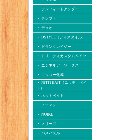
・ テンフィートアンダー
・ テンプト
・ デュオ
・ DSTYLE（ディスタイル）
・ ドランクレイジー
・ トリニティカスタムベイツ
・ ニシネルアーワークス
・ ニッコー化成
・ NITTI BAIT（ニッチ ベイ
ト）
・ ネットベイト
・ ノーマン
・ NOIKE
・ ノリーズ
・ バスパズル