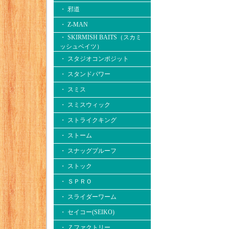
・ 邪道
・ Z-MAN
・ SKIRMISH BAITS（スカミ
ッシュベイツ）
・ スタジオコンポジット
・ スタンドパワー
・ スミス
・ スミスウィック
・ ストライクキング
・ ストーム
・ スナッグプルーフ
・ ストック
・ ＳＰＲＯ
・ スライダーワーム
・ セイコー(SEIKO)
・ Ｚファクトリー