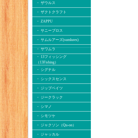
・ ザウルス
・ ザクトクラフト
・ ZAPPU
・ サニーブロス
・ サムルアーズ(sumlures)
・ サワムラ
・ 13フィッシング
（13Fishing）
・ シグナル
・ シックスセンス
・ ジップベイツ
・ ジークラック
・ シマノ
・ シモツケ
・ ジャクソン（Qu-on）
・ ジャッカル