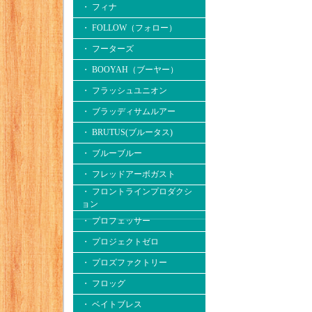
・ フィナ
・ FOLLOW（フォロー）
・ フーターズ
・ BOOYAH（ブーヤー）
・ フラッシュユニオン
・ ブラッディサムルアー
・ BRUTUS(ブルータス)
・ ブルーブルー
・ フレッドアーボガスト
・ フロントラインプロダクシ
ョン
・ プロフェッサー
・ プロジェクトゼロ
・ プロズファクトリー
・ フロッグ
・ ベイトブレス