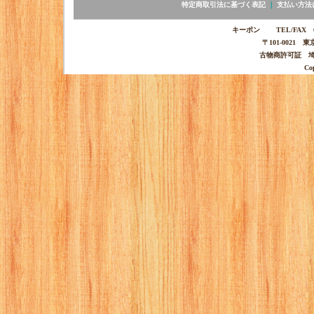
特定商取引法に基づく表記
｜
支払い方法
キーポン TEL/FAX 03-
〒101-0021 
古物商許可証 埼玉
Co