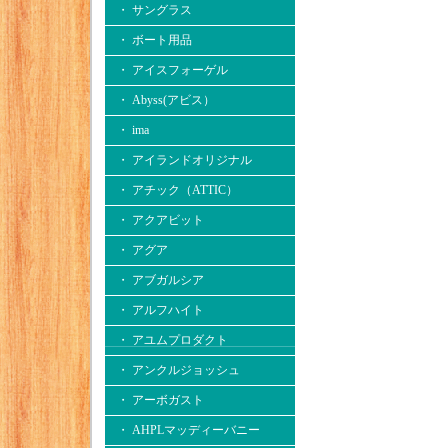
・ サングラス
・ ボート用品
・ アイスフォーゲル
・ Abyss(アビス）
・ ima
・ アイランドオリジナル
・ アチック（ATTIC）
・ アクアビット
・ アグア
・ アブガルシア
・ アルフハイト
・ アユムプロダクト
・ アンクルジョッシュ
・ アーボガスト
・ AHPLマッディーバニー