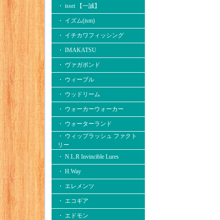
・ issei 【一誠】
・ イズム(ism)
・ イチカワフィッシング
・ IMAKATSU
・ ヴァガボンド
・ ウィーブル
・ ウッドリーム
・ ウォーカーウォーカー
・ ウォーターランド
・ ウィップラッシュ ファクト
リー
・ N.L.R Invincible Lures
・ H.Way
・ エレメンツ
・ エコギア
・ エドモン