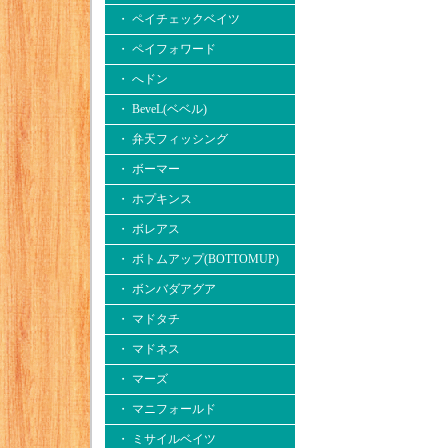
・ ペイチェックベイツ
・ ペイフォワード
・ へドン
・ BeveL(ベベル)
・ 弁天フィッシング
・ ボーマー
・ ホプキンス
・ ボレアス
・ ボトムアップ(BOTTOMUP)
・ ボンバダアグア
・ マドタチ
・ マドネス
・ マーズ
・ マニフォールド
・ ミサイルベイツ