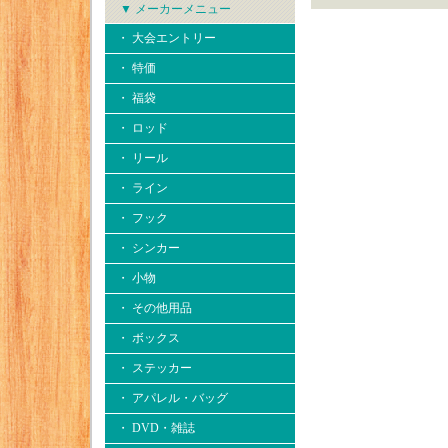
▼ メーカーメニュー
・ 大会エントリー
・ 特価
・ 福袋
・ ロッド
・ リール
・ ライン
・ フック
・ シンカー
・ 小物
・ その他用品
・ ボックス
・ ステッカー
・ アパレル・バッグ
・ DVD・雑誌