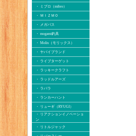
・ ミブロ（mibro）
・ ＭＩＺＭＯ
・ メガバス
・ mogami釣具
・ Molix（モリックス）
・ ヤバイブランド
・ ライブターゲット
・ ラッキークラフト
・ ラッドルアーズ
・ ラパラ
・ ランカーハント
・ リューギ（RYUGI）
・ リアクションイノベーショ
ン
・ リトルジャック