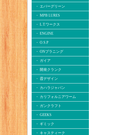
・ エバーグリーン
・ MPB LURES
・ L.T.ワークス
・ ENGINE
・ O.S.P
・ ONプラニング
・ ガイア
・ 開発クランク
・ 霞デザイン
・ カハラジャパン
・ カリフォルニアワーム
・ ガンクラフト
・ GEEKS
・ ギミック
・ キャスティーク