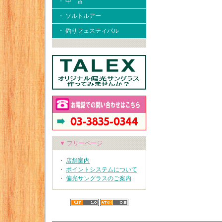
・ 中 古
・ ソルトルアー
・ 釣りフェスティバル
▼ フリーページ
・
店舗案内
・
ポイントシステムについて
・
偏光サングラスのご案内