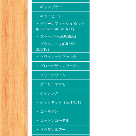
・ ギャンブラー
・ キラーヒート
・ グリーンフィッシュ タック
ル（Green fish TACKLE)
・ グゥーバー(GOOBER)
・ グラスルーツ(GRASS
ROOTS)
・ クワイエットファンク
・ グローデザインワークス
・ クリームワーム
・ ゲーリーヤマモト
・ ケイテック
・ ゲットネット（GETNET）
・ コーモラン
・ コットンコーデル
・ サウザンルアー