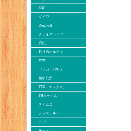
・ ZBC
・ ダイワ
・ Double.H
・ チェイスベイツ
・ 痴虫
・ 釣り吉ホルモン
・ 常吉
・ ツッガーFROG
・ 椿研究所
・ TEX（テックス）
・ THタックル
・ ティムコ
・ テッケルルアー
・ デプス
・ デュエル