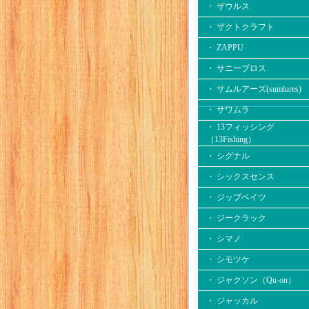
・ ザウルス
・ ザクトクラフト
・ ZAPPU
・ サニーブロス
・ サムルアーズ(sumlures)
・ サワムラ
・ 13フィッシング
（13Fishing）
・ シグナル
・ シックスセンス
・ ジップベイツ
・ ジークラック
・ シマノ
・ シモツケ
・ ジャクソン（Qu-on）
・ ジャッカル