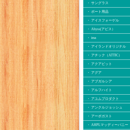
・ サングラス
・ ボート用品
・ アイスフォーゲル
・ Abyss(アビス）
・ ima
・ アイランドオリジナル
・ アチック（ATTIC）
・ アクアビット
・ アグア
・ アブガルシア
・ アルフハイト
・ アユムプロダクト
・ アンクルジョッシュ
・ アーボガスト
・ AHPLマッディーバニー