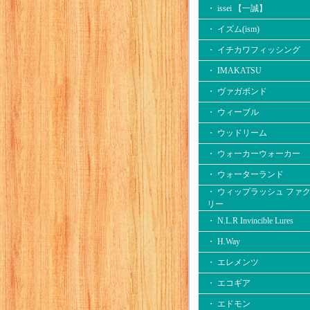
・ issei 【一誠】
・ イズム(ism)
・ イチカワフィッシング
・ IMAKATSU
・ ヴァガボンド
・ ウィーブル
・ ウッドリーム
・ ウォーカーウォーカー
・ ウォーターランド
・ ウィップラッシュ ファ
リー
・ N.L.R Invincible Lures
・ H.Way
・ エレメンツ
・ エコギア
・ エドモン