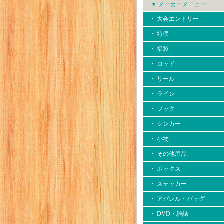
▼ メーカーメニュー
・ 大会エントリー
・ 特価
・ 福袋
・ ロッド
・ リール
・ ライン
・ フック
・ シンカー
・ 小物
・ その他用品
・ ボックス
・ ステッカー
・ アパレル・バッグ
・ DVD・雑誌