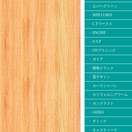
・ エバーグリーン
・ MPB LURES
・ L.T.ワークス
・ ENGINE
・ O.S.P
・ ONプラニング
・ ガイア
・ 開発クランク
・ 霞デザイン
・ カハラジャパン
・ カリフォルニアワーム
・ ガンクラフト
・ GEEKS
・ ギミック
・ キャスティーク