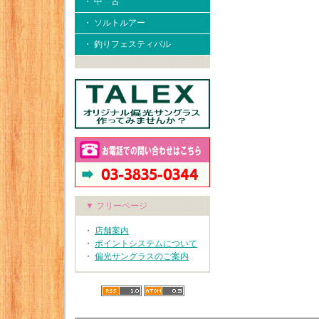
・ 中 古
・ ソルトルアー
・ 釣りフェスティバル
▼ フリーページ
・
店舗案内
・
ポイントシステムについて
・
偏光サングラスのご案内