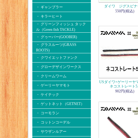
ダイワ ジグスピナ
・ ギャンブラー
550円(税込)
・ キラーヒート
・ グリーンフィッシュ タック
ル（Green fish TACKLE)
・ グゥーバー(GOOBER)
・ グラスルーツ(GRASS
ROOTS)
・ クワイエットファンク
・ グローデザインワークス
・ クリームワーム
USダイワ×ゲーリー
・ ゲーリーヤマモト
ネコストレート5.
902円(税込)
・ ケイテック
・ ゲットネット（GETNET）
・ コーモラン
・ コットンコーデル
・ サウザンルアー