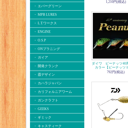
1,210円(税込)
・ エバーグリーン
・ MPB LURES
・ L.T.ワークス
・ ENGINE
・ O.S.P
・ ONプラニング
・ ガイア
ダイワ ピーナッツ40
・ 開発クランク
カラー【ピーナッツⅡ
792円(税込)
・ 霞デザイン
・ カハラジャパン
・ カリフォルニアワーム
・ ガンクラフト
・ GEEKS
・ ギミック
・ キャスティーク