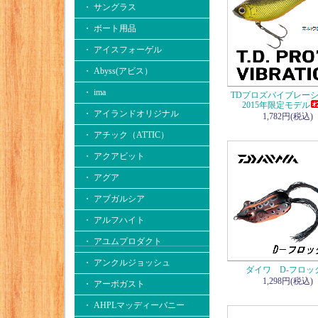
・ サングラス
・ ボート用品
・ アイスフォーゲル
・ Abyss(アビス）
・ ima
TDプロズバイブレ
2015年限定モデル
・ アイランドオリジナル
1,782円(税込)
・ アチック（ATTIC）
・ アクアビット
・ アグア
・ アブガルシア
・ アルフハイト
・ アユムプロダクト
・ アンクルジョッシュ
ダイワ D-フロッグ
1,298円(税込)
・ アーボガスト
・ AHPLマッディーバニー