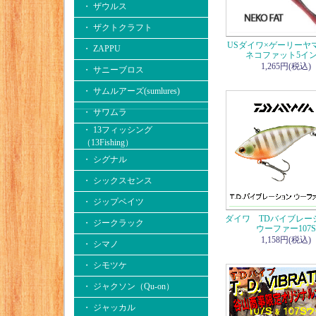
・ ザウルス
・ ザクトクラフト
USダイワ×ゲーリー
・ ZAPPU
ネコファット5イ
1,265円(税込)
・ サニーブロス
・ サムルアーズ(sumlures)
・ サワムラ
・ 13フィッシング
（13Fishing）
・ シグナル
・ シックスセンス
・ ジップベイツ
ダイワ TDバイブレー
・ ジークラック
ウーファー107S
1,158円(税込)
・ シマノ
・ シモツケ
・ ジャクソン（Qu-on）
・ ジャッカル