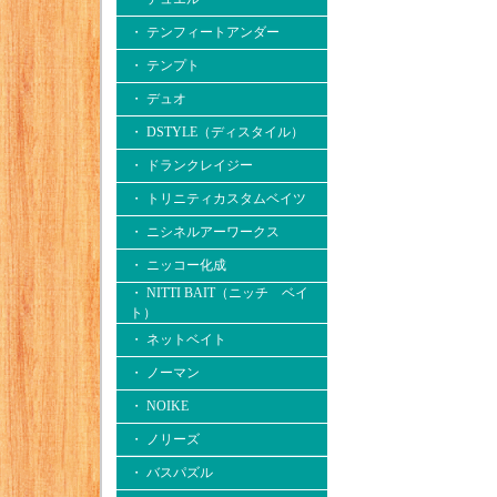
・ テンフィートアンダー
・ テンプト
・ デュオ
・ DSTYLE（ディスタイル）
・ ドランクレイジー
・ トリニティカスタムベイツ
・ ニシネルアーワークス
・ ニッコー化成
・ NITTI BAIT（ニッチ ベイ
ト）
・ ネットベイト
・ ノーマン
・ NOIKE
・ ノリーズ
・ バスパズル