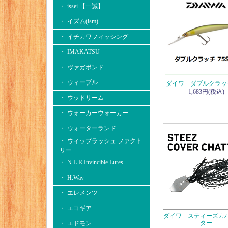
・ issei 【一誠】
・ イズム(ism)
・ イチカワフィッシング
・ IMAKATSU
・ ヴァガボンド
・ ウィーブル
ダイワ ダブルクラッチ
1,683円(税込)
・ ウッドリーム
・ ウォーカーウォーカー
・ ウォーターランド
・ ウィップラッシュ ファクト
リー
・ N.L.R Invincible Lures
・ H.Way
・ エレメンツ
・ エコギア
ダイワ スティーズカ
ター
・ エドモン