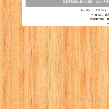
特定商取引法に基づく表記
｜
支払い方法
キーポン TEL/FAX 03-
〒101-0021 
古物商許可証 埼玉
Co