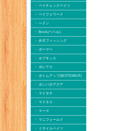
・ ペイチェックベイツ
・ ペイフォワード
・ へドン
・ BeveL(ベベル)
・ 弁天フィッシング
・ ボーマー
・ ホプキンス
・ ボレアス
・ ボトムアップ(BOTTOMUP)
・ ボンバダアグア
・ マドタチ
・ マドネス
・ マーズ
・ マニフォールド
・ ミサイルベイツ