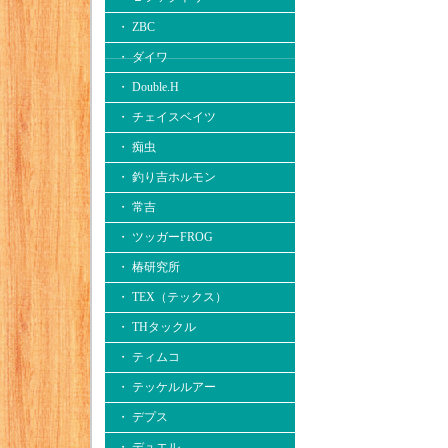
・ ZBC
・ ダイワ
・ Double.H
・ チェイスベイツ
・ 痴虫
・ 釣り吉ホルモン
・ 常吉
・ ツッガーFROG
・ 椿研究所
・ TEX（テックス）
・ THタックル
・ ティムコ
・ テッケルルアー
・ デプス
・ デュエル