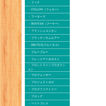
・ フィナ
・ FOLLOW（フォロー）
・ フーターズ
・ BOOYAH（ブーヤー）
・ フラッシュユニオン
・ ブラッディサムルアー
・ BRUTUS(ブルータス)
・ ブルーブルー
・ フレッドアーボガスト
・ フロントラインプロダクシ
ョン
・ プロフェッサー
・ プロジェクトゼロ
・ プロズファクトリー
・ フロッグ
・ ベイトブレス