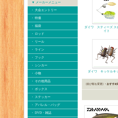
▼ メーカーメニュー
・ 大会エントリー
・ 特価
・ 福袋
ダイワ スティーズ ス
イト
・ ロッド
・ リール
・ ライン
・ フック
・ シンカー
ダイワ キッケルキ
・ 小物
・ その他用品
[並び順を変更]
・おすすめ
・ ボックス
・ ステッカー
・ アパレル・バッグ
・ DVD・雑誌