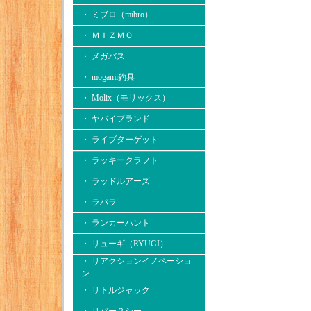
・ ミブロ（mibro）
・ ＭＩＺＭＯ
・ メガバス
・ mogami釣具
・ Molix（モリックス）
・ ヤバイブランド
・ ライブターゲット
・ ラッキークラフト
・ ラッドルアーズ
・ ラパラ
・ ランカーハント
・ リューギ（RYUGI）
・ リアクションイノベーショ
ン
・ リトルジャック