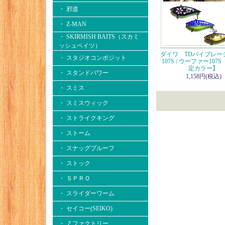
・ 邪道
・ Z-MAN
・ SKIRMISH BAITS（スカミ
ッシュベイツ）
ダイワ TDバイブレー
・ スタジオコンポジット
107S / ウーファー107
定カラー】
・ スタンドパワー
1,158円(税込)
・ スミス
・ スミスウィック
・ ストライクキング
・ ストーム
・ スナッグプルーフ
・ ストック
・ ＳＰＲＯ
・ スライダーワーム
・ セイコー(SEIKO)
・ Ｚファクトリー