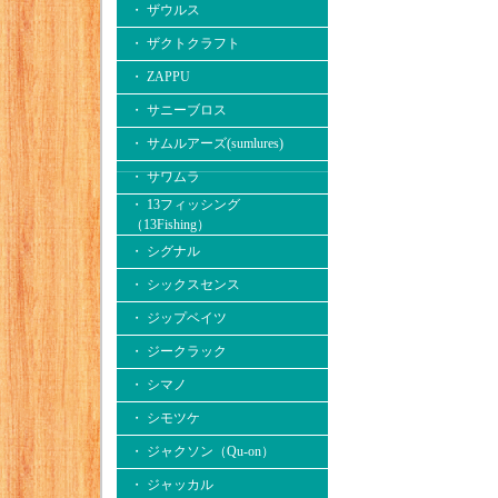
・ ザウルス
・ ザクトクラフト
・ ZAPPU
・ サニーブロス
・ サムルアーズ(sumlures)
・ サワムラ
・ 13フィッシング
（13Fishing）
・ シグナル
・ シックスセンス
・ ジップベイツ
・ ジークラック
・ シマノ
・ シモツケ
・ ジャクソン（Qu-on）
・ ジャッカル