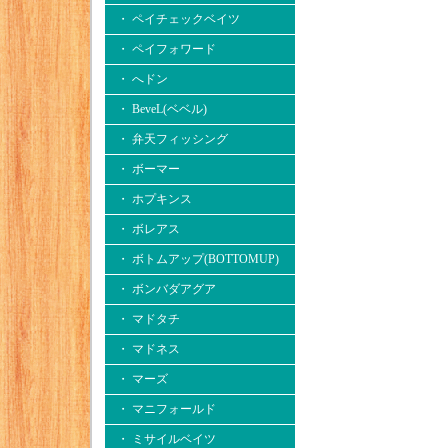
・ ペイチェックベイツ
・ ペイフォワード
・ へドン
・ BeveL(ベベル)
・ 弁天フィッシング
・ ボーマー
・ ホプキンス
・ ボレアス
・ ボトムアップ(BOTTOMUP)
・ ボンバダアグア
・ マドタチ
・ マドネス
・ マーズ
・ マニフォールド
・ ミサイルベイツ