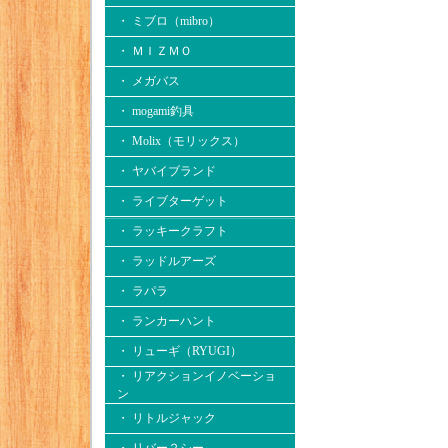
・ ミブロ（mibro）
・ ＭＩＺＭＯ
・ メガバス
・ mogami釣具
・ Molix（モリックス）
・ ヤバイブランド
・ ライブターゲット
・ ラッキークラフト
・ ラッドルアーズ
・ ラパラ
・ ランカーハント
・ リューギ（RYUGI）
・ リアクションイノベーショ
ン
・ リトルジャック