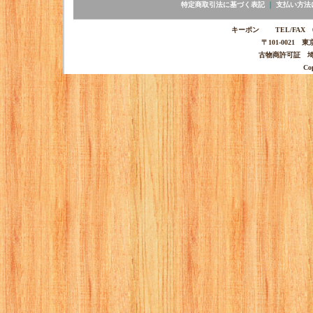
特定商取引法に基づく表記
｜
支払い方法
キーポン TEL/FAX 03-
〒101-0021 
古物商許可証 埼玉
Co