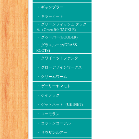
・ ギャンブラー
・ キラーヒート
・ グリーンフィッシュ タック
ル（Green fish TACKLE)
・ グゥーバー(GOOBER)
・ グラスルーツ(GRASS
ROOTS)
・ クワイエットファンク
・ グローデザインワークス
・ クリームワーム
・ ゲーリーヤマモト
・ ケイテック
・ ゲットネット（GETNET）
・ コーモラン
・ コットンコーデル
・ サウザンルアー