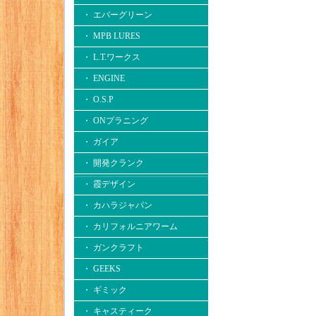
・ エバーグリーン
・ MPB LURES
・ L.T.ワークス
・ ENGINE
・ O.S.P
・ ONプラニング
・ ガイア
・ 開発クランク
・ 霞デザイン
・ カハラジャパン
・ カリフォルニアワーム
・ ガンクラフト
・ GEEKS
・ ギミック
・ キャスティーク