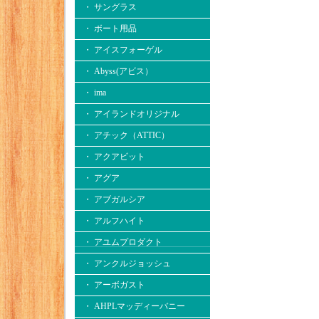
・ サングラス
・ ボート用品
・ アイスフォーゲル
・ Abyss(アビス）
・ ima
・ アイランドオリジナル
・ アチック（ATTIC）
・ アクアビット
・ アグア
・ アブガルシア
・ アルフハイト
・ アユムプロダクト
・ アンクルジョッシュ
・ アーボガスト
・ AHPLマッディーバニー