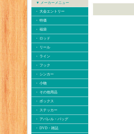
▼ メーカーメニュー
・ 大会エントリー
・ 特価
・ 福袋
・ ロッド
・ リール
・ ライン
・ フック
・ シンカー
・ 小物
・ その他用品
・ ボックス
・ ステッカー
・ アパレル・バッグ
・ DVD・雑誌