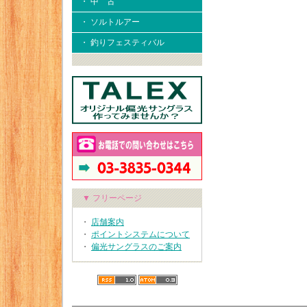
・ 中 古
・ ソルトルアー
・ 釣りフェスティバル
▼ フリーページ
・
店舗案内
・
ポイントシステムについて
・
偏光サングラスのご案内