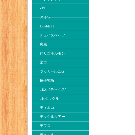
・ ZBC
・ ダイワ
・ Double.H
・ チェイスベイツ
・ 痴虫
・ 釣り吉ホルモン
・ 常吉
・ ツッガーFROG
・ 椿研究所
・ TEX（テックス）
・ THタックル
・ ティムコ
・ テッケルルアー
・ デプス
・ デュエル