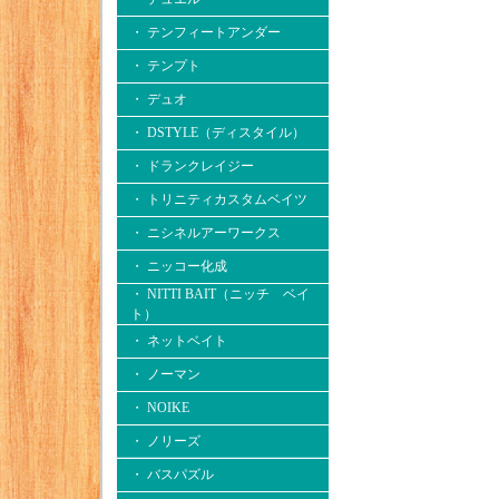
・ テンフィートアンダー
・ テンプト
・ デュオ
・ DSTYLE（ディスタイル）
・ ドランクレイジー
・ トリニティカスタムベイツ
・ ニシネルアーワークス
・ ニッコー化成
・ NITTI BAIT（ニッチ ベイ
ト）
・ ネットベイト
・ ノーマン
・ NOIKE
・ ノリーズ
・ バスパズル