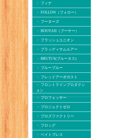
・ フィナ
・ FOLLOW（フォロー）
・ フーターズ
・ BOOYAH（ブーヤー）
・ フラッシュユニオン
・ ブラッディサムルアー
・ BRUTUS(ブルータス)
・ ブルーブルー
・ フレッドアーボガスト
・ フロントラインプロダクシ
ョン
・ プロフェッサー
・ プロジェクトゼロ
・ プロズファクトリー
・ フロッグ
・ ベイトブレス