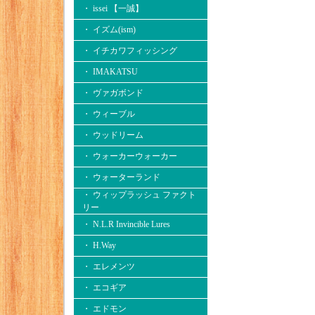
・ issei 【一誠】
・ イズム(ism)
・ イチカワフィッシング
・ IMAKATSU
・ ヴァガボンド
・ ウィーブル
・ ウッドリーム
・ ウォーカーウォーカー
・ ウォーターランド
・ ウィップラッシュ ファクト
リー
・ N.L.R Invincible Lures
・ H.Way
・ エレメンツ
・ エコギア
・ エドモン