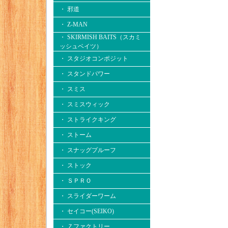
・ 邪道
・ Z-MAN
・ SKIRMISH BAITS（スカミ
ッシュベイツ）
・ スタジオコンポジット
・ スタンドパワー
・ スミス
・ スミスウィック
・ ストライクキング
・ ストーム
・ スナッグプルーフ
・ ストック
・ ＳＰＲＯ
・ スライダーワーム
・ セイコー(SEIKO)
・ Ｚファクトリー