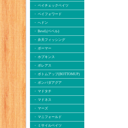
・ ペイチェックベイツ
・ ペイフォワード
・ へドン
・ BeveL(ベベル)
・ 弁天フィッシング
・ ボーマー
・ ホプキンス
・ ボレアス
・ ボトムアップ(BOTTOMUP)
・ ボンバダアグア
・ マドタチ
・ マドネス
・ マーズ
・ マニフォールド
・ ミサイルベイツ