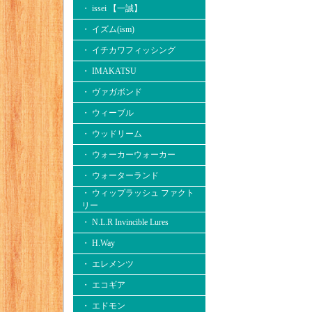
・ issei 【一誠】
・ イズム(ism)
・ イチカワフィッシング
・ IMAKATSU
・ ヴァガボンド
・ ウィーブル
・ ウッドリーム
・ ウォーカーウォーカー
・ ウォーターランド
・ ウィップラッシュ ファクト
リー
・ N.L.R Invincible Lures
・ H.Way
・ エレメンツ
・ エコギア
・ エドモン