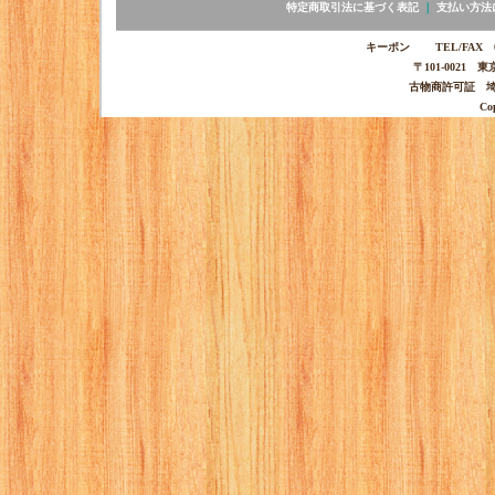
特定商取引法に基づく表記
｜
支払い方法
キーポン TEL/FAX 03-
〒101-0021 
古物商許可証 埼玉
Co