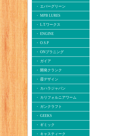
・ エバーグリーン
・ MPB LURES
・ L.T.ワークス
・ ENGINE
・ O.S.P
・ ONプラニング
・ ガイア
・ 開発クランク
・ 霞デザイン
・ カハラジャパン
・ カリフォルニアワーム
・ ガンクラフト
・ GEEKS
・ ギミック
・ キャスティーク