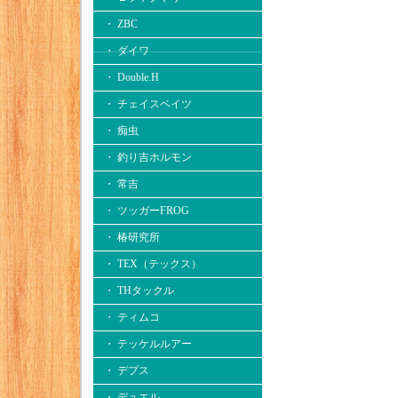
・ ZBC
・ ダイワ
・ Double.H
・ チェイスベイツ
・ 痴虫
・ 釣り吉ホルモン
・ 常吉
・ ツッガーFROG
・ 椿研究所
・ TEX（テックス）
・ THタックル
・ ティムコ
・ テッケルルアー
・ デプス
・ デュエル