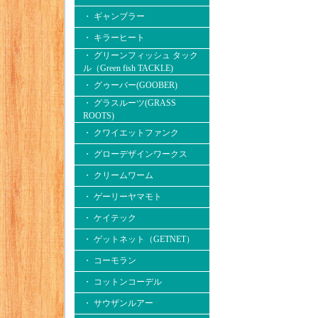
・ ギャンブラー
・ キラーヒート
・ グリーンフィッシュ タック
ル（Green fish TACKLE)
・ グゥーバー(GOOBER)
・ グラスルーツ(GRASS
ROOTS)
・ クワイエットファンク
・ グローデザインワークス
・ クリームワーム
・ ゲーリーヤマモト
・ ケイテック
・ ゲットネット（GETNET）
・ コーモラン
・ コットンコーデル
・ サウザンルアー