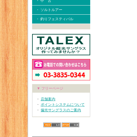
・ 中 古
・ ソルトルアー
・ 釣りフェスティバル
▼ フリーページ
・
店舗案内
・
ポイントシステムについて
・
偏光サングラスのご案内