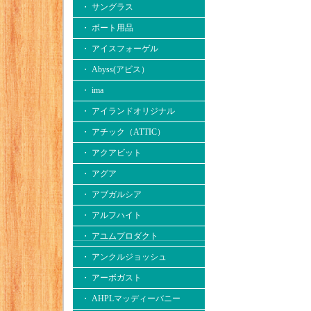
・ サングラス
・ ボート用品
・ アイスフォーゲル
・ Abyss(アビス）
・ ima
・ アイランドオリジナル
・ アチック（ATTIC）
・ アクアビット
・ アグア
・ アブガルシア
・ アルフハイト
・ アユムプロダクト
・ アンクルジョッシュ
・ アーボガスト
・ AHPLマッディーバニー