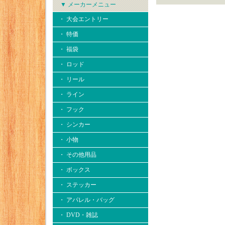
▼ メーカーメニュー
・ 大会エントリー
・ 特価
・ 福袋
・ ロッド
・ リール
・ ライン
・ フック
・ シンカー
・ 小物
・ その他用品
・ ボックス
・ ステッカー
・ アパレル・バッグ
・ DVD・雑誌