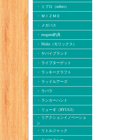
・ ミブロ（mibro）
・ ＭＩＺＭＯ
・ メガバス
・ mogami釣具
・ Molix（モリックス）
・ ヤバイブランド
・ ライブターゲット
・ ラッキークラフト
・ ラッドルアーズ
・ ラパラ
・ ランカーハント
・ リューギ（RYUGI）
・ リアクションイノベーショ
ン
・ リトルジャック