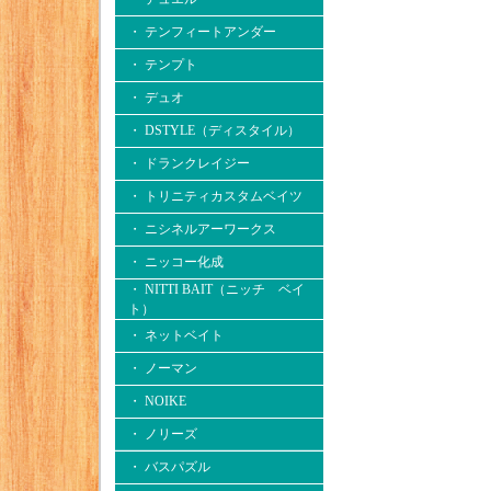
・ テンフィートアンダー
・ テンプト
・ デュオ
・ DSTYLE（ディスタイル）
・ ドランクレイジー
・ トリニティカスタムベイツ
・ ニシネルアーワークス
・ ニッコー化成
・ NITTI BAIT（ニッチ ベイ
ト）
・ ネットベイト
・ ノーマン
・ NOIKE
・ ノリーズ
・ バスパズル