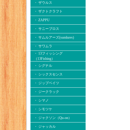
・ ザウルス
・ ザクトクラフト
・ ZAPPU
・ サニーブロス
・ サムルアーズ(sumlures)
・ サワムラ
・ 13フィッシング
（13Fishing）
・ シグナル
・ シックスセンス
・ ジップベイツ
・ ジークラック
・ シマノ
・ シモツケ
・ ジャクソン（Qu-on）
・ ジャッカル