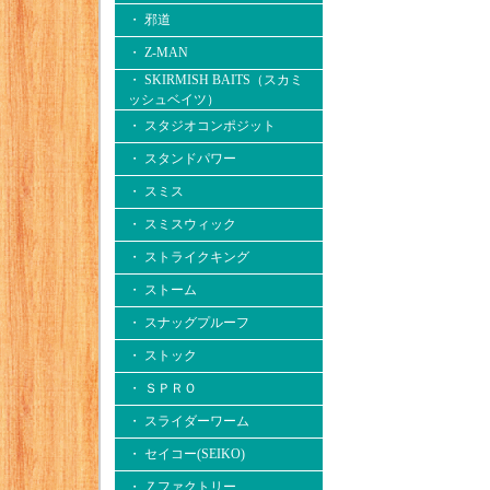
・ 邪道
・ Z-MAN
・ SKIRMISH BAITS（スカミ
ッシュベイツ）
・ スタジオコンポジット
・ スタンドパワー
・ スミス
・ スミスウィック
・ ストライクキング
・ ストーム
・ スナッグプルーフ
・ ストック
・ ＳＰＲＯ
・ スライダーワーム
・ セイコー(SEIKO)
・ Ｚファクトリー