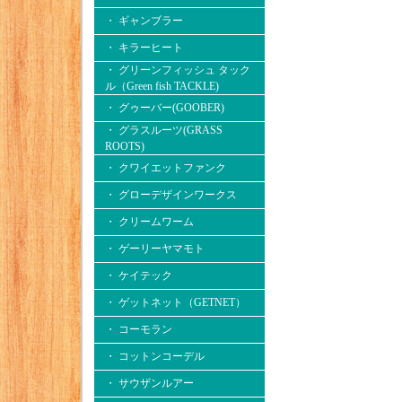
・ ギャンブラー
・ キラーヒート
・ グリーンフィッシュ タック
ル（Green fish TACKLE)
・ グゥーバー(GOOBER)
・ グラスルーツ(GRASS
ROOTS)
・ クワイエットファンク
・ グローデザインワークス
・ クリームワーム
・ ゲーリーヤマモト
・ ケイテック
・ ゲットネット（GETNET）
・ コーモラン
・ コットンコーデル
・ サウザンルアー