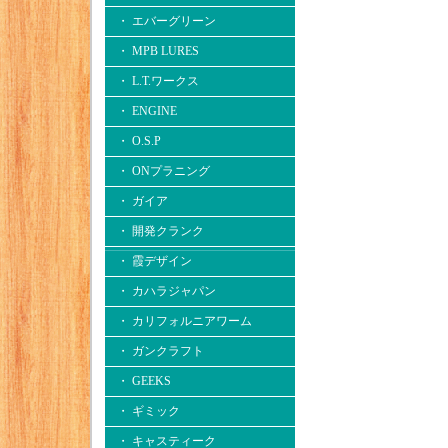
・ エバーグリーン
・ MPB LURES
・ L.T.ワークス
・ ENGINE
・ O.S.P
・ ONプラニング
・ ガイア
・ 開発クランク
・ 霞デザイン
・ カハラジャパン
・ カリフォルニアワーム
・ ガンクラフト
・ GEEKS
・ ギミック
・ キャスティーク