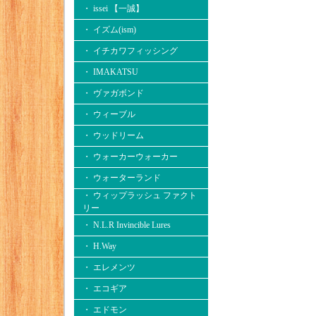
・ issei 【一誠】
・ イズム(ism)
・ イチカワフィッシング
・ IMAKATSU
・ ヴァガボンド
・ ウィーブル
・ ウッドリーム
・ ウォーカーウォーカー
・ ウォーターランド
・ ウィップラッシュ ファクト
リー
・ N.L.R Invincible Lures
・ H.Way
・ エレメンツ
・ エコギア
・ エドモン