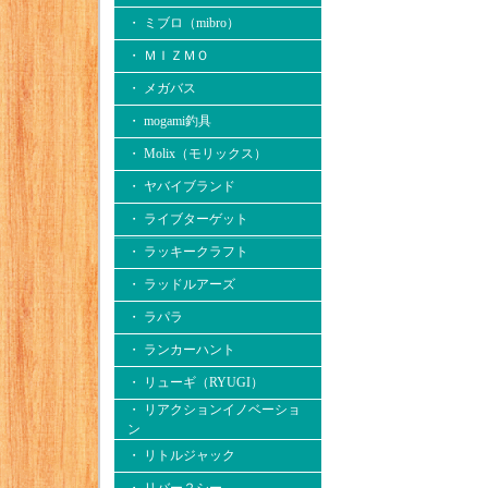
・ ミブロ（mibro）
・ ＭＩＺＭＯ
・ メガバス
・ mogami釣具
・ Molix（モリックス）
・ ヤバイブランド
・ ライブターゲット
・ ラッキークラフト
・ ラッドルアーズ
・ ラパラ
・ ランカーハント
・ リューギ（RYUGI）
・ リアクションイノベーショ
ン
・ リトルジャック