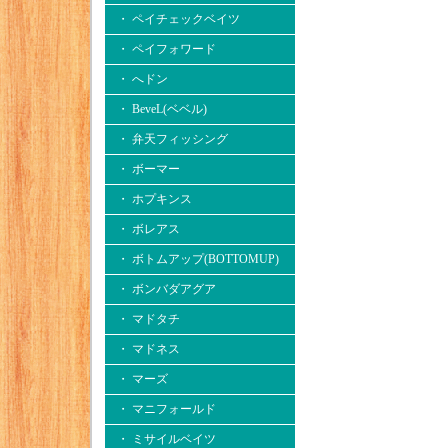
・ ペイチェックベイツ
・ ペイフォワード
・ へドン
・ BeveL(ベベル)
・ 弁天フィッシング
・ ボーマー
・ ホプキンス
・ ボレアス
・ ボトムアップ(BOTTOMUP)
・ ボンバダアグア
・ マドタチ
・ マドネス
・ マーズ
・ マニフォールド
・ ミサイルベイツ