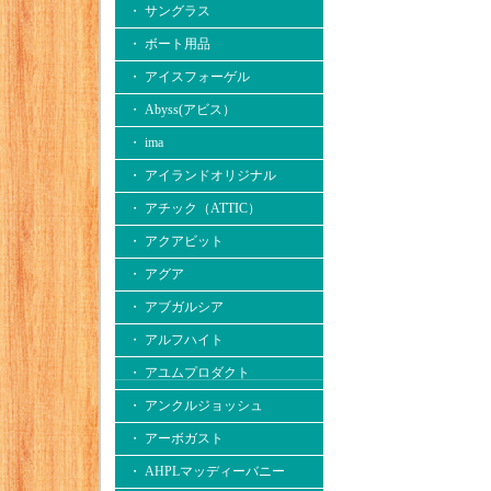
・ サングラス
・ ボート用品
・ アイスフォーゲル
・ Abyss(アビス）
・ ima
・ アイランドオリジナル
・ アチック（ATTIC）
・ アクアビット
・ アグア
・ アブガルシア
・ アルフハイト
・ アユムプロダクト
・ アンクルジョッシュ
・ アーボガスト
・ AHPLマッディーバニー