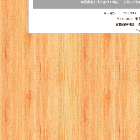
特定商取引法に基づく表記
｜
支払い方法
キーポン TEL/FAX 03-
〒101-0021 
古物商許可証 埼玉
Co