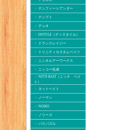
・ テンフィートアンダー
・ テンプト
・ デュオ
・ DSTYLE（ディスタイル）
・ ドランクレイジー
・ トリニティカスタムベイツ
・ ニシネルアーワークス
・ ニッコー化成
・ NITTI BAIT（ニッチ ベイ
ト）
・ ネットベイト
・ ノーマン
・ NOIKE
・ ノリーズ
・ バスパズル