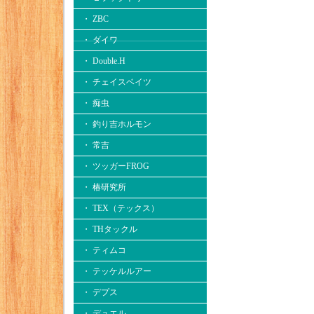
・ ZBC
・ ダイワ
・ Double.H
・ チェイスベイツ
・ 痴虫
・ 釣り吉ホルモン
・ 常吉
・ ツッガーFROG
・ 椿研究所
・ TEX（テックス）
・ THタックル
・ ティムコ
・ テッケルルアー
・ デプス
・ デュエル