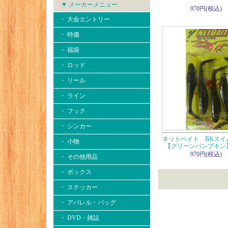
▼ メーカーメニュー
970円(税込)
・ 大会エントリー
・ 特価
・ 福袋
・ ロッド
・ リール
・ ライン
・ フック
・ シンカー
ネットベイト BKスイ
・ 小物
【グリーンパンプキン
970円(税込)
・ その他用品
・ ボックス
・ ステッカー
・ アパレル・バッグ
・ DVD・雑誌