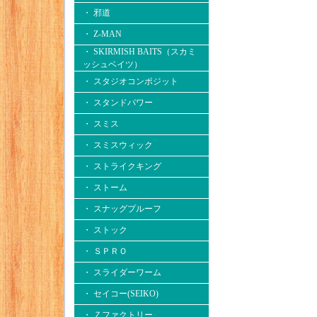
・ 邪道
・ Z-MAN
・ SKIRMISH BAITS（スカミ
ッシュベイツ）
・ スタジオコンポジット
・ スタンドパワー
・ スミス
・ スミスウィック
・ ストライクキング
・ ストーム
・ スナッグプルーフ
・ ストック
・ ＳＰＲＯ
・ スライダーワーム
・ セイコー(SEIKO)
・ Ｚファクトリー