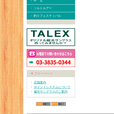
・ 中 古
・ ソルトルアー
・ 釣りフェスティバル
▼ フリーページ
・
店舗案内
・
ポイントシステムについて
・
偏光サングラスのご案内