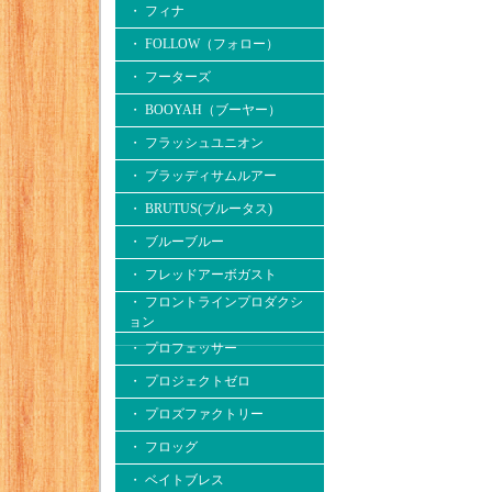
・ フィナ
・ FOLLOW（フォロー）
・ フーターズ
・ BOOYAH（ブーヤー）
・ フラッシュユニオン
・ ブラッディサムルアー
・ BRUTUS(ブルータス)
・ ブルーブルー
・ フレッドアーボガスト
・ フロントラインプロダクシ
ョン
・ プロフェッサー
・ プロジェクトゼロ
・ プロズファクトリー
・ フロッグ
・ ベイトブレス