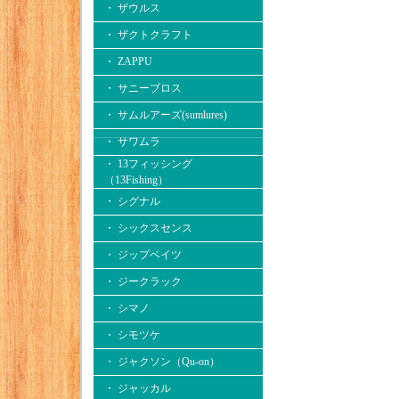
・ ザウルス
・ ザクトクラフト
・ ZAPPU
・ サニーブロス
・ サムルアーズ(sumlures)
・ サワムラ
・ 13フィッシング
（13Fishing）
・ シグナル
・ シックスセンス
・ ジップベイツ
・ ジークラック
・ シマノ
・ シモツケ
・ ジャクソン（Qu-on）
・ ジャッカル