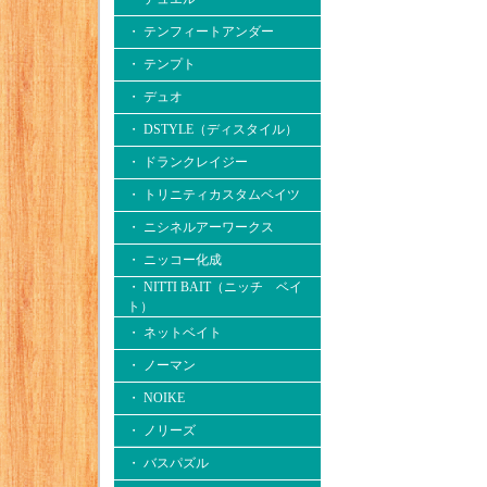
・ テンフィートアンダー
・ テンプト
・ デュオ
・ DSTYLE（ディスタイル）
・ ドランクレイジー
・ トリニティカスタムベイツ
・ ニシネルアーワークス
・ ニッコー化成
・ NITTI BAIT（ニッチ ベイ
ト）
・ ネットベイト
・ ノーマン
・ NOIKE
・ ノリーズ
・ バスパズル