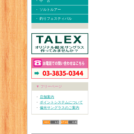
・ 中 古
・ ソルトルアー
・ 釣りフェスティバル
▼ フリーページ
・
店舗案内
・
ポイントシステムについて
・
偏光サングラスのご案内