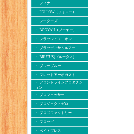
・ フィナ
・ FOLLOW（フォロー）
・ フーターズ
・ BOOYAH（ブーヤー）
・ フラッシュユニオン
・ ブラッディサムルアー
・ BRUTUS(ブルータス)
・ ブルーブルー
・ フレッドアーボガスト
・ フロントラインプロダクシ
ョン
・ プロフェッサー
・ プロジェクトゼロ
・ プロズファクトリー
・ フロッグ
・ ベイトブレス