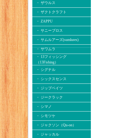
・ ザウルス
・ ザクトクラフト
・ ZAPPU
・ サニーブロス
・ サムルアーズ(sumlures)
・ サワムラ
・ 13フィッシング
（13Fishing）
・ シグナル
・ シックスセンス
・ ジップベイツ
・ ジークラック
・ シマノ
・ シモツケ
・ ジャクソン（Qu-on）
・ ジャッカル