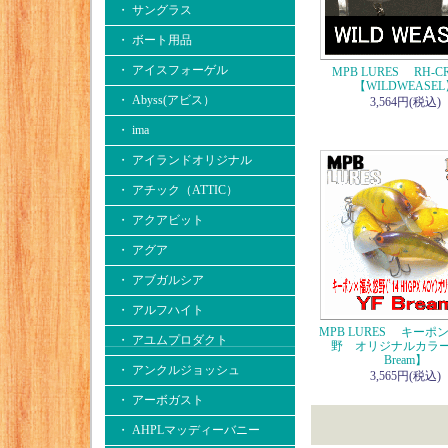
・ サングラス
・ ボート用品
・ アイスフォーゲル
MPB LURES RH-C
【WILDWEASEL
・ Abyss(アビス）
3,564円(税込)
・ ima
・ アイランドオリジナル
・ アチック（ATTIC）
・ アクアビット
・ アグア
・ アブガルシア
・ アルフハイト
MPB LURES キーポ
・ アユムプロダクト
野 オリジナルカラー
Bream】
・ アンクルジョッシュ
3,565円(税込)
・ アーボガスト
・ AHPLマッディーバニー