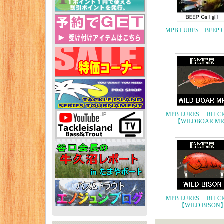
MPB LURES BEEP Cal
MPB LURES RH-C
【WILDBOAR M
MPB LURES RH-C
【WILD BISON