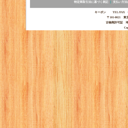
特定商取引法に基づく表記
｜
支払い方法
キーポン TEL/FAX 03-
〒101-0021 
古物商許可証 埼玉
Co