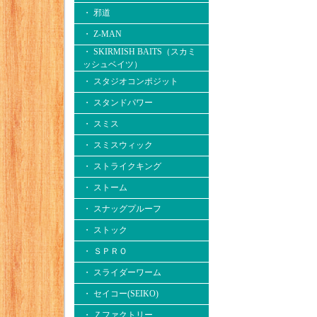
・ 邪道
・ Z-MAN
・ SKIRMISH BAITS（スカミ
ッシュベイツ）
・ スタジオコンポジット
・ スタンドパワー
・ スミス
・ スミスウィック
・ ストライクキング
・ ストーム
・ スナッグプルーフ
・ ストック
・ ＳＰＲＯ
・ スライダーワーム
・ セイコー(SEIKO)
・ Ｚファクトリー