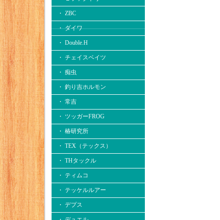
・ ZBC
・ ダイワ
・ Double.H
・ チェイスベイツ
・ 痴虫
・ 釣り吉ホルモン
・ 常吉
・ ツッガーFROG
・ 椿研究所
・ TEX（テックス）
・ THタックル
・ ティムコ
・ テッケルルアー
・ デプス
・ デュエル