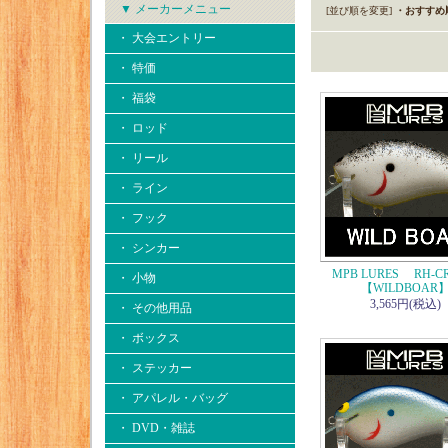
▼ メーカーメニュー
[並び順を変更]
・おすすめ
・ 大会エントリー
・ 特価
・ 福袋
・ ロッド
・ リール
・ ライン
・ フック
・ シンカー
MPB LURES RH-C
・ 小物
【WILDBOAR
3,565円(税込)
・ その他用品
・ ボックス
・ ステッカー
・ アパレル・バッグ
・ DVD・雑誌