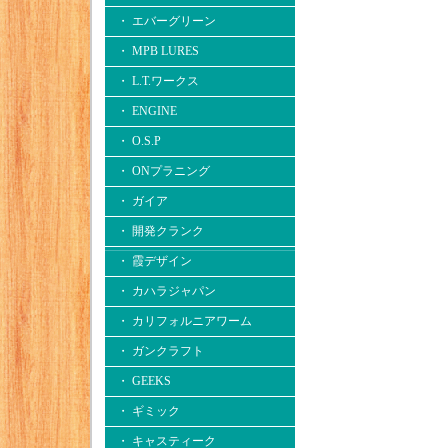
・ エバーグリーン
・ MPB LURES
・ L.T.ワークス
・ ENGINE
・ O.S.P
・ ONプラニング
・ ガイア
・ 開発クランク
・ 霞デザイン
・ カハラジャパン
・ カリフォルニアワーム
・ ガンクラフト
・ GEEKS
・ ギミック
・ キャスティーク