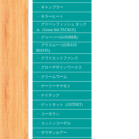
・ ギャンブラー
・ キラーヒート
・ グリーンフィッシュ タック
ル（Green fish TACKLE)
・ グゥーバー(GOOBER)
・ グラスルーツ(GRASS
ROOTS)
・ クワイエットファンク
・ グローデザインワークス
・ クリームワーム
・ ゲーリーヤマモト
・ ケイテック
・ ゲットネット（GETNET）
・ コーモラン
・ コットンコーデル
・ サウザンルアー