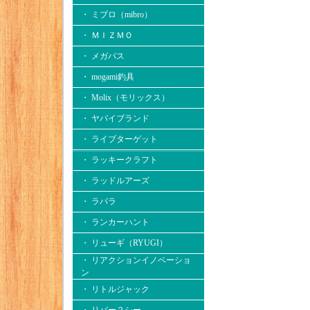
・ ミブロ（mibro）
・ ＭＩＺＭＯ
・ メガバス
・ mogami釣具
・ Molix（モリックス）
・ ヤバイブランド
・ ライブターゲット
・ ラッキークラフト
・ ラッドルアーズ
・ ラパラ
・ ランカーハント
・ リューギ（RYUGI）
・ リアクションイノベーショ
ン
・ リトルジャック