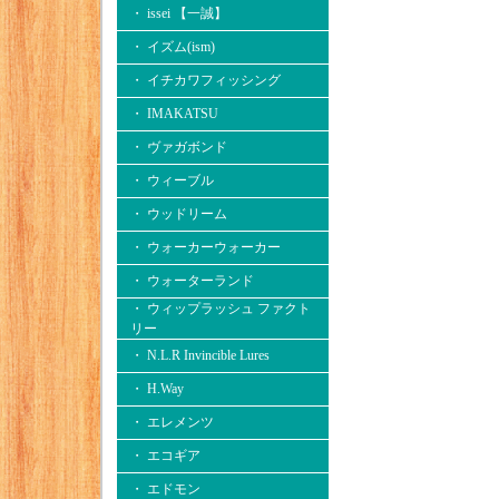
・ issei 【一誠】
・ イズム(ism)
・ イチカワフィッシング
・ IMAKATSU
・ ヴァガボンド
・ ウィーブル
・ ウッドリーム
・ ウォーカーウォーカー
・ ウォーターランド
・ ウィップラッシュ ファクト
リー
・ N.L.R Invincible Lures
・ H.Way
・ エレメンツ
・ エコギア
・ エドモン