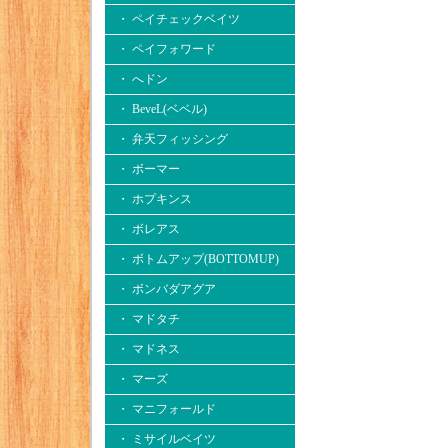
・ ペイチェックベイツ
・ ペイフォワード
・ へドン
・ BeveL(ベベル)
・ 弁天フィッシング
・ ボーマー
・ ホプキンス
・ ボレアス
・ ボトムアップ(BOTTOMUP)
・ ボンバダアグア
・ マドタチ
・ マドネス
・ マーズ
・ マニフォールド
・ ミサイルベイツ