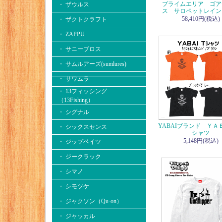
プライムエリア ゴア
・ ザウルス
ス サロペットレイン
58,410円(税込)
・ ザクトクラフト
・ ZAPPU
・ サニーブロス
・ サムルアーズ(sumlures)
・ サワムラ
・ 13フィッシング
（13Fishing）
・ シグナル
YABAIブランド ＹＡ
・ シックスセンス
シャツ
5,148円(税込)
・ ジップベイツ
・ ジークラック
・ シマノ
・ シモツケ
・ ジャクソン（Qu-on）
・ ジャッカル