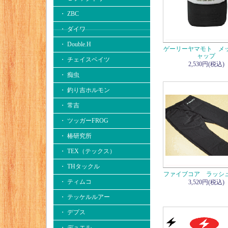
・ ZBC
・ ダイワ
・ Double.H
ゲーリーヤマモト メ
ャップ
・ チェイスベイツ
2,530円(税込)
・ 痴虫
・ 釣り吉ホルモン
・ 常吉
・ ツッガーFROG
・ 椿研究所
・ TEX（テックス）
・ THタックル
ファイブコア ラッシ
・ ティムコ
3,520円(税込)
・ テッケルルアー
・ デプス
・ デュエル