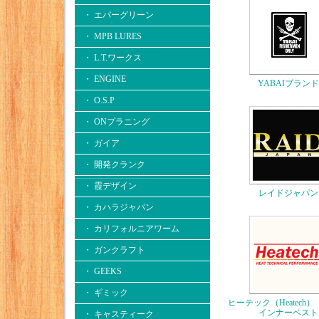
・ エバーグリーン
・ MPB LURES
・ L.T.ワークス
・ ENGINE
YABAIブランド
・ O.S.P
・ ONプラニング
・ ガイア
・ 開発クランク
・ 霞デザイン
レイドジャパン
・ カハラジャパン
・ カリフォルニアワーム
・ ガンクラフト
・ GEEKS
・ ギミック
ヒーテック（Heatech
インナーベスト
・ キャスティーク