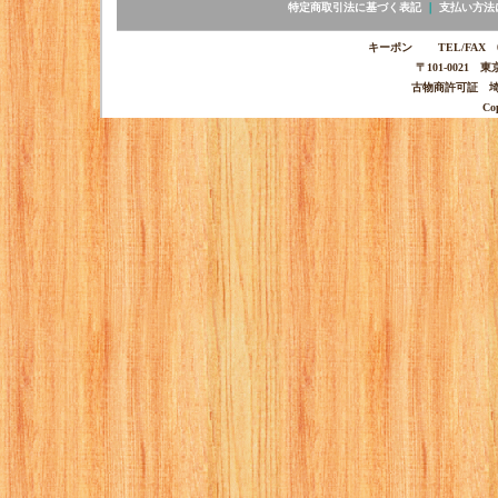
特定商取引法に基づく表記
｜
支払い方法
キーポン TEL/FAX 03-
〒101-0021 
古物商許可証 埼玉
Co