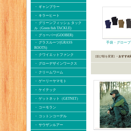
・ ギャンブラー
・ キラーヒート
・ グリーンフィッシュ タック
ル（Green fish TACKLE)
・ グゥーバー(GOOBER)
・ グラスルーツ(GRASS
手袋・グローブ
ROOTS)
・ クワイエットファンク
[並び順を変更]
・おすすめ
・ グローデザインワークス
・ クリームワーム
・ ゲーリーヤマモト
・ ケイテック
・ ゲットネット（GETNET）
・ コーモラン
・ コットンコーデル
・ サウザンルアー