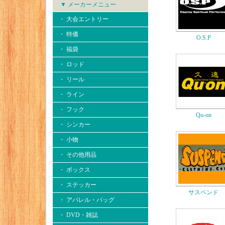
▼ メーカーメニュー
・ 大会エントリー
・ 特価
O.S.P
・ 福袋
・ ロッド
・ リール
・ ライン
・ フック
Qu-on
・ シンカー
・ 小物
・ その他用品
・ ボックス
・ ステッカー
サスペンド
・ アパレル・バッグ
・ DVD・雑誌