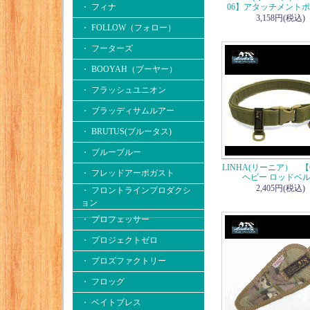
・ フィナ
06】アタッチメント
3,158円(税込)
・ FOLLOW（フォロー）
・ フーターズ
・ BOOYAH（ブーヤー）
・ フラッシュユニオン
・ ブラッディサムルアー
・ BRUTUS(ブルータス)
・ ブルーブルー
LINHA(リーニア） 【C
・ フレッドアーボガスト
ヘビー ロッドベ
2,405円(税込)
・ フロントラインプロダクシ
ョン
・ プロフェッサー
・ プロジェクトゼロ
・ プロズファクトリー
・ フロッグ
・ ベイトブレス