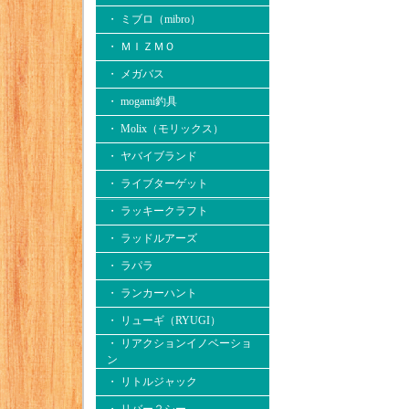
・ ミブロ（mibro）
・ ＭＩＺＭＯ
・ メガバス
・ mogami釣具
・ Molix（モリックス）
・ ヤバイブランド
・ ライブターゲット
・ ラッキークラフト
・ ラッドルアーズ
・ ラパラ
・ ランカーハント
・ リューギ（RYUGI）
・ リアクションイノベーショ
ン
・ リトルジャック