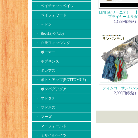
・ ペイチェックベイツ
LINHA(リーニア） 【C
・ ペイフォワード
プライヤーホルダ
1,178円(税込)
・ へドン
・ BeveL(ベベル)
・ 弁天フィッシング
・ ボーマー
・ ホプキンス
・ ボレアス
・ ボトムアップ(BOTTOMUP)
ティムコ サンバン
・ ボンバダアグア
2,090円(税込)
・ マドタチ
・ マドネス
・ マーズ
・ マニフォールド
・ ミサイルベイツ