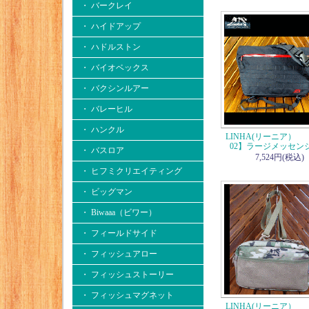
・ バークレイ
・ ハイドアップ
・ ハドルストン
・ バイオベックス
・ バクシンルアー
・ バレーヒル
・ ハンクル
LINHA(リーニア） 【
02】ラージメッセン
・ バスロア
7,524円(税込)
・ ヒフミクリエイティング
・ ビッグマン
・ Biwaaa（ビワー）
・ フィールドサイド
・ フィッシュアロー
・ フィッシュストーリー
・ フィッシュマグネット
LINHA(リーニア） 【