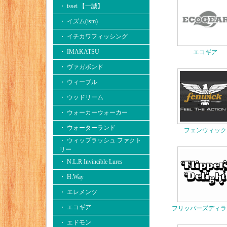
・ issei 【一誠】
・ イズム(ism)
・ イチカワフィッシング
・ IMAKATSU
エコギア
・ ヴァガボンド
・ ウィーブル
・ ウッドリーム
・ ウォーカーウォーカー
・ ウォーターランド
フェンウィック
・ ウィップラッシュ ファクト
リー
・ N.L.R Invincible Lures
・ H.Way
・ エレメンツ
・ エコギア
フリッパーズディラ
・ エドモン