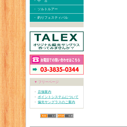
・ 中 古
・ ソルトルアー
・ 釣りフェスティバル
▼ フリーページ
・
店舗案内
・
ポイントシステムについて
・
偏光サングラスのご案内