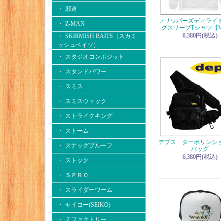
・ 邪道
フリッパーズディライ
・ Z-MAN
グスリーブTシャツ【V
6,380円(税込)
・ SKIRMISH BAITS（スカミ
ッシュベイツ）
・ スタジオコンポジット
・ スタンドパワー
・ スミス
・ スミスウィック
・ ストライクキング
・ ストーム
デプス ターポリンシ
・ スナッグプルーフ
バッグ
6,380円(税込)
・ ストック
・ ＳＰＲＯ
・ スライダーワーム
・ セイコー(SEIKO)
・ Ｚファクトリー