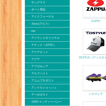
・ サングラス
・ ボート用品
・ アイスフォーゲル
ZAPPU
・ Abyss(アビス）
・ ima
・ アイランドオリジナル
・ アチック（ATTIC）
・ アクアビット
DSTYLE（ディスタ
・ アグア
・ アブガルシア
・ アルフハイト
・ アユムプロダクト
・ アンクルジョッシュ
バスマニア
・ アーボガスト
・ AHPLマッディーバニー