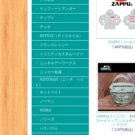
・ テンフィートアンダー
・ テンプト
・ デュオ
・ DSTYLE（ディスタイル）
ZAPPU パーカ
・ ドランクレイジー
7,480円(税込)
・ トリニティカスタムベイツ
・ ニシネルアーワークス
・ ニッコー化成
・ NITTI BAIT（ニッチ ベイ
ト）
・ ネットベイト
・ ノーマン
・ NOIKE
LINHA(リーニア） 【MS
・ ノリーズ
ロールトップショルダー
トマウス"
・ バスパズル
7,524円(税込)