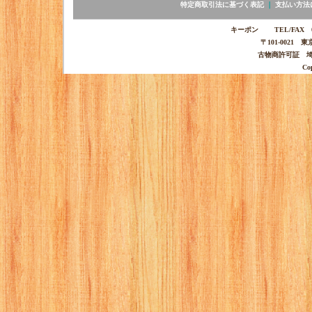
特定商取引法に基づく表記
｜
支払い方法
キーポン TEL/FAX 03-
〒101-0021 
古物商許可証 埼玉
Co