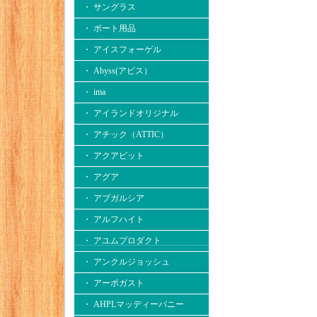
・ サングラス
・ ボート用品
・ アイスフォーゲル
・ Abyss(アビス）
・ ima
・ アイランドオリジナル
・ アチック（ATTIC）
・ アクアビット
・ アグア
・ アブガルシア
・ アルフハイト
・ アユムプロダクト
・ アンクルジョッシュ
・ アーボガスト
・ AHPLマッディーバニー