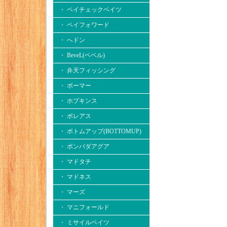
・ ペイチェックベイツ
・ ペイフォワード
・ へドン
・ BeveL(ベベル)
・ 弁天フィッシング
・ ボーマー
・ ホプキンス
・ ボレアス
・ ボトムアップ(BOTTOMUP)
・ ボンバダアグア
・ マドタチ
・ マドネス
・ マーズ
・ マニフォールド
・ ミサイルベイツ