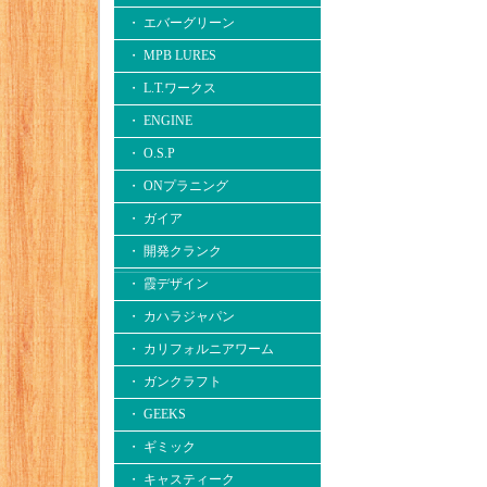
・ エバーグリーン
・ MPB LURES
・ L.T.ワークス
・ ENGINE
・ O.S.P
・ ONプラニング
・ ガイア
・ 開発クランク
・ 霞デザイン
・ カハラジャパン
・ カリフォルニアワーム
・ ガンクラフト
・ GEEKS
・ ギミック
・ キャスティーク