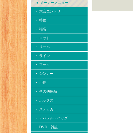
▼ メーカーメニュー
・ 大会エントリー
・ 特価
・ 福袋
・ ロッド
・ リール
・ ライン
・ フック
・ シンカー
・ 小物
・ その他用品
・ ボックス
・ ステッカー
・ アパレル・バッグ
・ DVD・雑誌