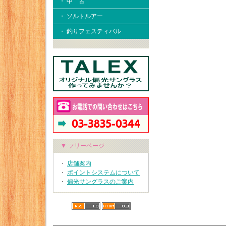
・ 中 古
・ ソルトルアー
・ 釣りフェスティバル
▼ フリーページ
・
店舗案内
・
ポイントシステムについて
・
偏光サングラスのご案内