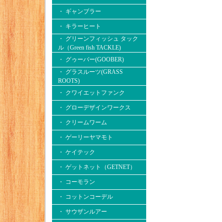
・ ギャンブラー
・ キラーヒート
・ グリーンフィッシュ タック
ル（Green fish TACKLE)
・ グゥーバー(GOOBER)
・ グラスルーツ(GRASS
ROOTS)
・ クワイエットファンク
・ グローデザインワークス
・ クリームワーム
・ ゲーリーヤマモト
・ ケイテック
・ ゲットネット（GETNET）
・ コーモラン
・ コットンコーデル
・ サウザンルアー