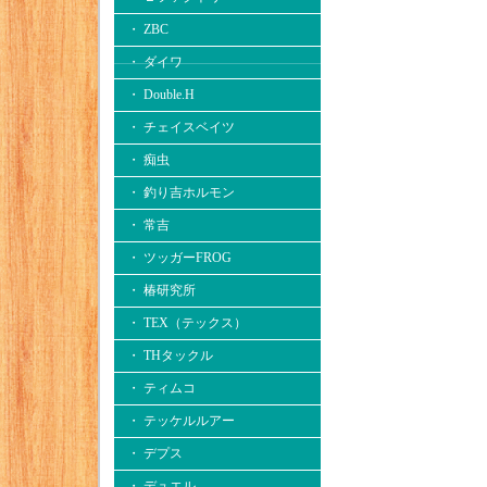
・ ZBC
・ ダイワ
・ Double.H
・ チェイスベイツ
・ 痴虫
・ 釣り吉ホルモン
・ 常吉
・ ツッガーFROG
・ 椿研究所
・ TEX（テックス）
・ THタックル
・ ティムコ
・ テッケルルアー
・ デプス
・ デュエル