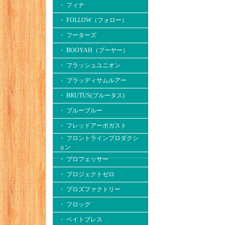
・ フィナ
・ FOLLOW（フォロー）
・ フーターズ
・ BOOYAH（ブーヤー）
・ フラッシュユニオン
・ ブラッディサムルアー
・ BRUTUS(ブルータス)
・ ブルーブルー
・ フレッドアーボガスト
・ フロントラインプロダクシ
ョン
・ プロフェッサー
・ プロジェクトゼロ
・ プロズファクトリー
・ フロッグ
・ ベイトブレス