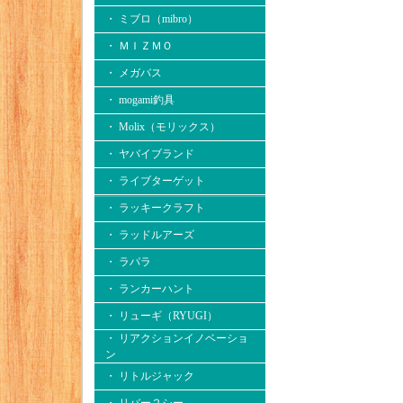
・ ミブロ（mibro）
・ ＭＩＺＭＯ
・ メガバス
・ mogami釣具
・ Molix（モリックス）
・ ヤバイブランド
・ ライブターゲット
・ ラッキークラフト
・ ラッドルアーズ
・ ラパラ
・ ランカーハント
・ リューギ（RYUGI）
・ リアクションイノベーショ
ン
・ リトルジャック