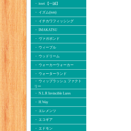
・ issei 【一誠】
・ イズム(ism)
・ イチカワフィッシング
・ IMAKATSU
・ ヴァガボンド
・ ウィーブル
・ ウッドリーム
・ ウォーカーウォーカー
・ ウォーターランド
・ ウィップラッシュ ファクト
リー
・ N.L.R Invincible Lures
・ H.Way
・ エレメンツ
・ エコギア
・ エドモン