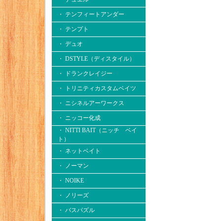
・ テンフィートアンダー
・ テンプト
・ デュオ
・ DSTYLE（ディスタイル）
・ ドランクレイジー
・ トリニティカスタムベイツ
・ ニシネルアーワークス
・ ニッコー化成
・ NITTI BAIT（ニッチ ベイ
ト）
・ ネットベイト
・ ノーマン
・ NOIKE
・ ノリーズ
・ バスパズル