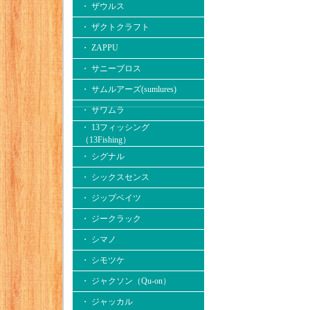
・ ザウルス
・ ザクトクラフト
・ ZAPPU
・ サニーブロス
・ サムルアーズ(sumlures)
・ サワムラ
・ 13フィッシング
（13Fishing）
・ シグナル
・ シックスセンス
・ ジップベイツ
・ ジークラック
・ シマノ
・ シモツケ
・ ジャクソン（Qu-on）
・ ジャッカル