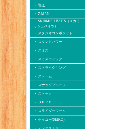
・ 邪道
・ Z-MAN
・ SKIRMISH BAITS（スカミ
ッシュベイツ）
・ スタジオコンポジット
・ スタンドパワー
・ スミス
・ スミスウィック
・ ストライクキング
・ ストーム
・ スナッグプルーフ
・ ストック
・ ＳＰＲＯ
・ スライダーワーム
・ セイコー(SEIKO)
・ Ｚファクトリー