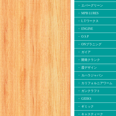
・ エバーグリーン
・ MPB LURES
・ L.T.ワークス
・ ENGINE
・ O.S.P
・ ONプラニング
・ ガイア
・ 開発クランク
・ 霞デザイン
・ カハラジャパン
・ カリフォルニアワーム
・ ガンクラフト
・ GEEKS
・ ギミック
・ キャスティーク