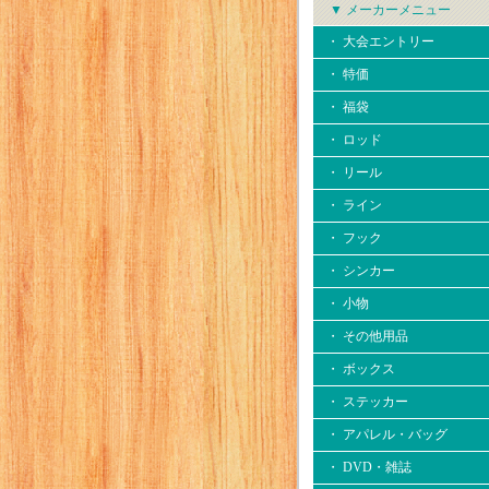
▼ メーカーメニュー
・ 大会エントリー
・ 特価
・ 福袋
・ ロッド
・ リール
・ ライン
・ フック
・ シンカー
・ 小物
・ その他用品
・ ボックス
・ ステッカー
・ アパレル・バッグ
・ DVD・雑誌