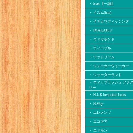
・ issei 【一誠】
・ イズム(ism)
・ イチカワフィッシング
・ IMAKATSU
・ ヴァガボンド
・ ウィーブル
・ ウッドリーム
・ ウォーカーウォーカー
・ ウォーターランド
・ ウィップラッシュ ファ
リー
・ N.L.R Invincible Lures
・ H.Way
・ エレメンツ
・ エコギア
・ エドモン