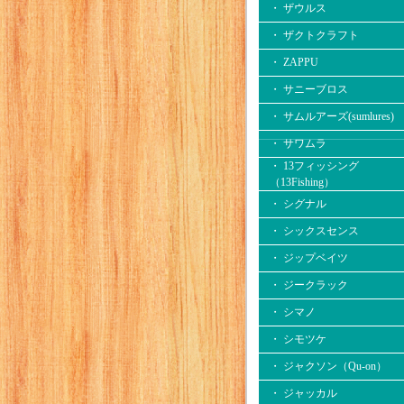
・ ザウルス
・ ザクトクラフト
・ ZAPPU
・ サニーブロス
・ サムルアーズ(sumlures)
・ サワムラ
・ 13フィッシング
（13Fishing）
・ シグナル
・ シックスセンス
・ ジップベイツ
・ ジークラック
・ シマノ
・ シモツケ
・ ジャクソン（Qu-on）
・ ジャッカル