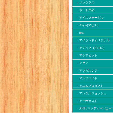
・ サングラス
・ ボート用品
・ アイスフォーゲル
・ Abyss(アビス）
・ ima
・ アイランドオリジナル
・ アチック（ATTIC）
・ アクアビット
・ アグア
・ アブガルシア
・ アルフハイト
・ アユムプロダクト
・ アンクルジョッシュ
・ アーボガスト
・ AHPLマッディーバニー