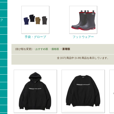
ック
手袋・グローブ
フットウェアー
[並び順を変更]
・おすすめ順
・価格順
・新着順
全 [157] 商品中 [1-39] 商品を表示しています。
）