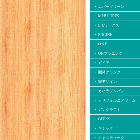
・ エバーグリーン
・ MPB LURES
・ L.T.ワークス
・ ENGINE
・ O.S.P
・ ONプラニング
・ ガイア
・ 開発クランク
・ 霞デザイン
・ カハラジャパン
・ カリフォルニアワーム
・ ガンクラフト
・ GEEKS
・ ギミック
・ キャスティーク