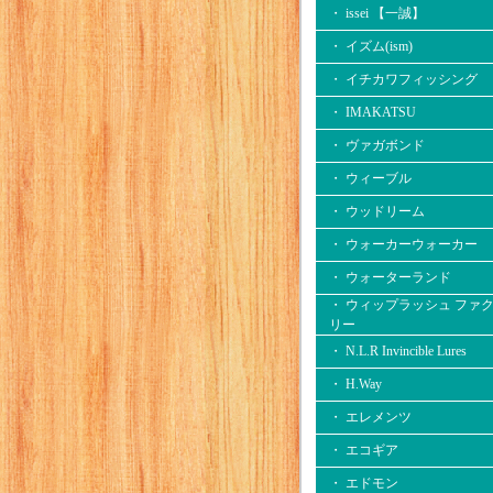
・ issei 【一誠】
・ イズム(ism)
・ イチカワフィッシング
・ IMAKATSU
・ ヴァガボンド
・ ウィーブル
・ ウッドリーム
・ ウォーカーウォーカー
・ ウォーターランド
・ ウィップラッシュ ファ
リー
・ N.L.R Invincible Lures
・ H.Way
・ エレメンツ
・ エコギア
・ エドモン