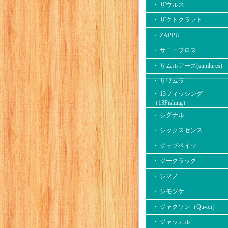
・ ザウルス
・ ザクトクラフト
・ ZAPPU
・ サニーブロス
・ サムルアーズ(sumlures)
・ サワムラ
・ 13フィッシング
（13Fishing）
・ シグナル
・ シックスセンス
・ ジップベイツ
・ ジークラック
・ シマノ
・ シモツケ
・ ジャクソン（Qu-on）
・ ジャッカル