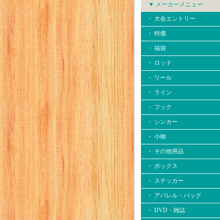
▼ メーカーメニュー
・ 大会エントリー
・ 特価
・ 福袋
・ ロッド
・ リール
・ ライン
・ フック
・ シンカー
・ 小物
・ その他用品
・ ボックス
・ ステッカー
・ アパレル・バッグ
・ DVD・雑誌