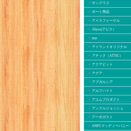
・ サングラス
・ ボート用品
・ アイスフォーゲル
・ Abyss(アビス）
・ ima
・ アイランドオリジナル
・ アチック（ATTIC）
・ アクアビット
・ アグア
・ アブガルシア
・ アルフハイト
・ アユムプロダクト
・ アンクルジョッシュ
・ アーボガスト
・ AHPLマッディーバニー