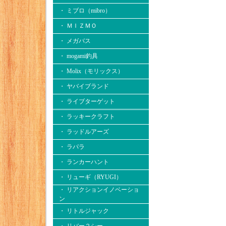
・ ミブロ（mibro）
・ ＭＩＺＭＯ
・ メガバス
・ mogami釣具
・ Molix（モリックス）
・ ヤバイブランド
・ ライブターゲット
・ ラッキークラフト
・ ラッドルアーズ
・ ラパラ
・ ランカーハント
・ リューギ（RYUGI）
・ リアクションイノベーショ
ン
・ リトルジャック