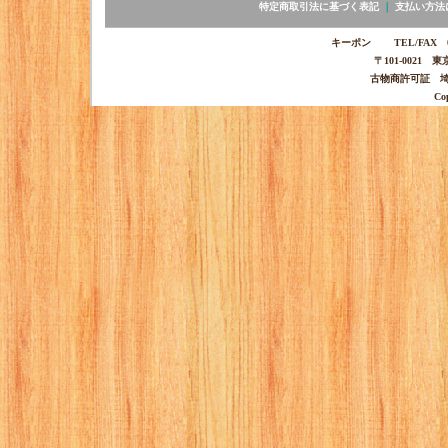
特定商取引法に基づく表記
｜
支払い方法
キーポン TEL/FAX 03-
〒101-0021 
古物商許可証 埼玉
Co