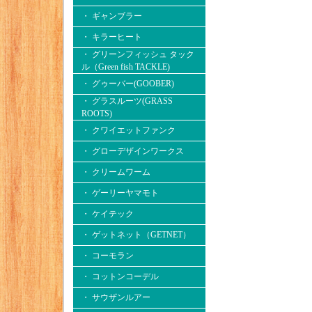
・ ギャンブラー
・ キラーヒート
・ グリーンフィッシュ タック
ル（Green fish TACKLE)
・ グゥーバー(GOOBER)
・ グラスルーツ(GRASS
ROOTS)
・ クワイエットファンク
・ グローデザインワークス
・ クリームワーム
・ ゲーリーヤマモト
・ ケイテック
・ ゲットネット（GETNET）
・ コーモラン
・ コットンコーデル
・ サウザンルアー