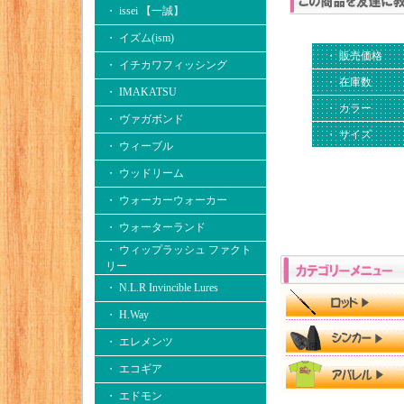
・ issei 【一誠】
・ イズム(ism)
・ 販売価格
・ イチカワフィッシング
・ 在庫数
・ IMAKATSU
・ カラー
・ ヴァガボンド
・ サイズ
・ ウィーブル
・ ウッドリーム
・ ウォーカーウォーカー
・ ウォーターランド
・ ウィップラッシュ ファクト
リー
・ N.L.R Invincible Lures
・ H.Way
・ エレメンツ
・ エコギア
・ エドモン