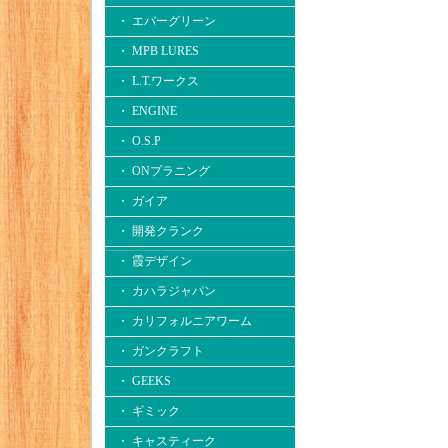
・ エバーグリーン
・ MPB LURES
・ L.T.ワークス
・ ENGINE
・ O.S.P
・ ONプラニング
・ ガイア
・ 開発クランク
・ 霞デザイン
・ カハラジャパン
・ カリフォルニアワーム
・ ガンクラフト
・ GEEKS
・ ギミック
・ キャスティーク