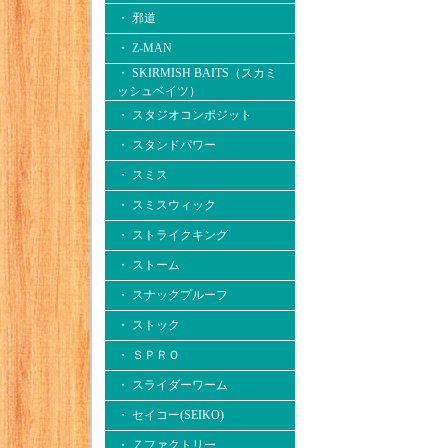
・ 邪道
・ Z-MAN
・ SKIRMISH BAITS（スカミ
ッシュベイツ）
・ スタジオコンポジット
・ スタンドパワー
・ スミス
・ スミスウィック
・ ストライクキング
・ ストーム
・ スナッグプルーフ
・ ストック
・ ＳＰＲＯ
・ スライダーワーム
・ セイコー(SEIKO)
・ Ｚファクトリー