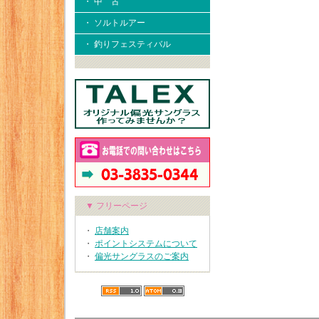
・ 中 古
・ ソルトルアー
・ 釣りフェスティバル
▼ フリーページ
・
店舗案内
・
ポイントシステムについて
・
偏光サングラスのご案内