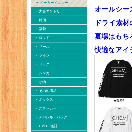
▼ メーカーメニュー
オールシー
・ 大会エントリー
・ 特価
ドライ素材
・ 福袋
夏場はもち
・ ロッド
・ リール
快適なアイテ
・ ライン
・ フック
・ シンカー
・ 小物
・ その他用品
・ ボックス
・ ステッカー
・ アパレル・バッグ
・ DVD・雑誌