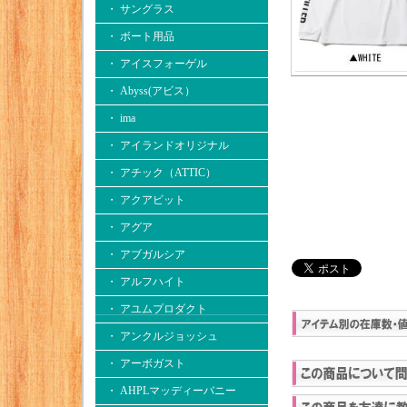
・ サングラス
・ ボート用品
・ アイスフォーゲル
・ Abyss(アビス）
・ ima
・ アイランドオリジナル
・ アチック（ATTIC）
・ アクアビット
・ アグア
・ アブガルシア
・ アルフハイト
・ アユムプロダクト
・ アンクルジョッシュ
・ アーボガスト
・ AHPLマッディーバニー