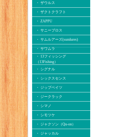
・ ザウルス
・ ザクトクラフト
・ ZAPPU
・ サニーブロス
・ サムルアーズ(sumlures)
・ サワムラ
・ 13フィッシング
（13Fishing）
・ シグナル
・ シックスセンス
・ ジップベイツ
・ ジークラック
・ シマノ
・ シモツケ
・ ジャクソン（Qu-on）
・ ジャッカル