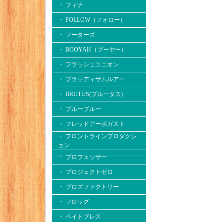
・ フィナ
・ FOLLOW（フォロー）
・ フーターズ
・ BOOYAH（ブーヤー）
・ フラッシュユニオン
・ ブラッディサムルアー
・ BRUTUS(ブルータス)
・ ブルーブルー
・ フレッドアーボガスト
・ フロントラインプロダクシ
ョン
・ プロフェッサー
・ プロジェクトゼロ
・ プロズファクトリー
・ フロッグ
・ ベイトブレス