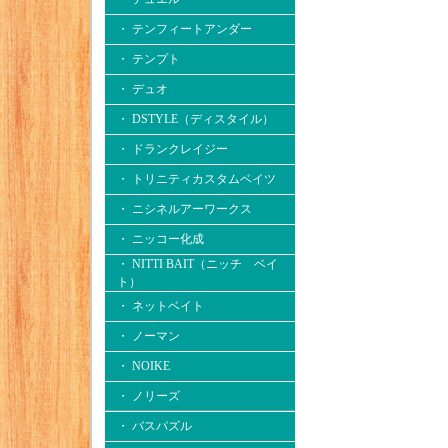
・ テンフィートアンダー
・ テンプト
・ デュオ
・ DSTYLE（ディスタイル）
・ ドランクレイジー
・ トリニティカスタムベイツ
・ ニシネルアーワークス
・ ニッコー化成
・ NITTI BAIT（ニッチ ベイ
ト）
・ ネットベイト
・ ノーマン
・ NOIKE
・ ノリーズ
・ バスパズル