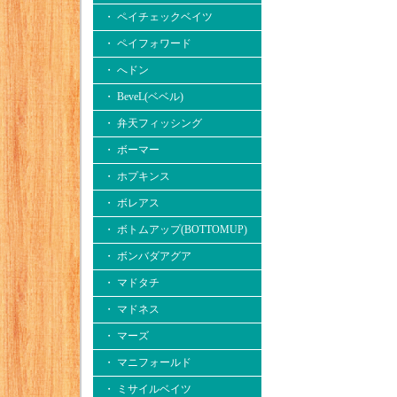
・ ペイチェックベイツ
・ ペイフォワード
・ へドン
・ BeveL(ベベル)
・ 弁天フィッシング
・ ボーマー
・ ホプキンス
・ ボレアス
・ ボトムアップ(BOTTOMUP)
・ ボンバダアグア
・ マドタチ
・ マドネス
・ マーズ
・ マニフォールド
・ ミサイルベイツ