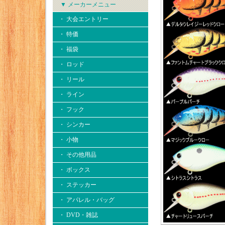
▼ メーカーメニュー
・ 大会エントリー
・ 特価
・ 福袋
・ ロッド
・ リール
・ ライン
・ フック
・ シンカー
・ 小物
・ その他用品
・ ボックス
・ ステッカー
・ アパレル・バッグ
・ DVD・雑誌