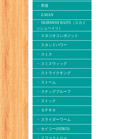
・ 邪道
・ Z-MAN
・ SKIRMISH BAITS（スカミ
ッシュベイツ）
・ スタジオコンポジット
・ スタンドパワー
・ スミス
・ スミスウィック
・ ストライクキング
・ ストーム
・ スナッグプルーフ
・ ストック
・ ＳＰＲＯ
・ スライダーワーム
・ セイコー(SEIKO)
・ Ｚファクトリー