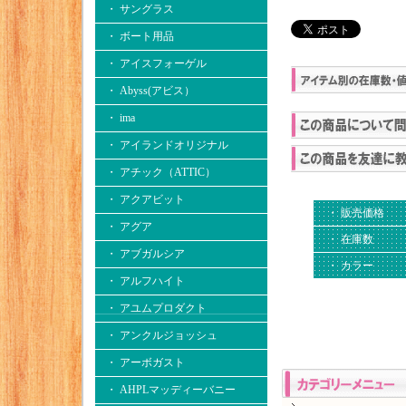
・ サングラス
・ ボート用品
・ アイスフォーゲル
・ Abyss(アビス）
・ ima
・ アイランドオリジナル
・ アチック（ATTIC）
・ アクアビット
・ 販売価格
・ アグア
・ 在庫数
・ アブガルシア
・ カラー
・ アルフハイト
・ アユムプロダクト
・ アンクルジョッシュ
・ アーボガスト
・ AHPLマッディーバニー