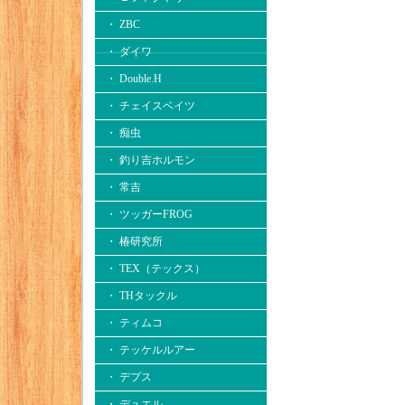
・ ZBC
・ ダイワ
・ Double.H
・ チェイスベイツ
・ 痴虫
・ 釣り吉ホルモン
・ 常吉
・ ツッガーFROG
・ 椿研究所
・ TEX（テックス）
・ THタックル
・ ティムコ
・ テッケルルアー
・ デプス
・ デュエル