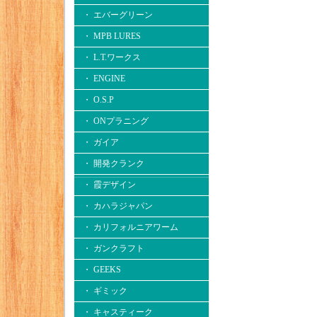
・ エバーグリーン
・ MPB LURES
・ L.T.ワークス
・ ENGINE
・ O.S.P
・ ONプラニング
・ ガイア
・ 開発クランク
・ 霞デザイン
・ カハラジャパン
・ カリフォルニアワーム
・ ガンクラフト
・ GEEKS
・ ギミック
・ キャスティーク