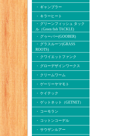
・ ギャンブラー
・ キラーヒート
・ グリーンフィッシュ タック
ル（Green fish TACKLE)
・ グゥーバー(GOOBER)
・ グラスルーツ(GRASS
ROOTS)
・ クワイエットファンク
・ グローデザインワークス
・ クリームワーム
・ ゲーリーヤマモト
・ ケイテック
・ ゲットネット（GETNET）
・ コーモラン
・ コットンコーデル
・ サウザンルアー