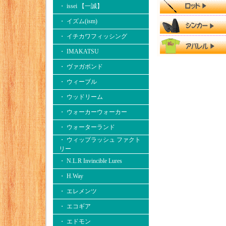
・ issei 【一誠】
・ イズム(ism)
・ イチカワフィッシング
・ IMAKATSU
・ ヴァガボンド
・ ウィーブル
・ ウッドリーム
・ ウォーカーウォーカー
・ ウォーターランド
・ ウィップラッシュ ファクト
リー
・ N.L.R Invincible Lures
・ H.Way
・ エレメンツ
・ エコギア
・ エドモン