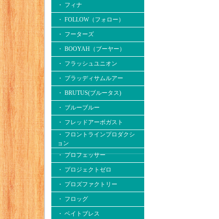
・ フィナ
・ FOLLOW（フォロー）
・ フーターズ
・ BOOYAH（ブーヤー）
・ フラッシュユニオン
・ ブラッディサムルアー
・ BRUTUS(ブルータス)
・ ブルーブルー
・ フレッドアーボガスト
・ フロントラインプロダクシ
ョン
・ プロフェッサー
・ プロジェクトゼロ
・ プロズファクトリー
・ フロッグ
・ ベイトブレス