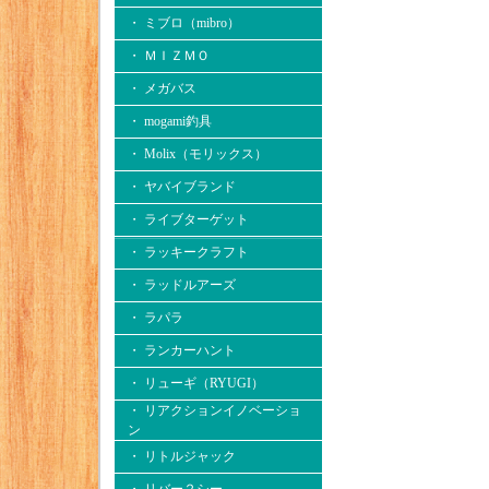
・ ミブロ（mibro）
・ ＭＩＺＭＯ
・ メガバス
・ mogami釣具
・ Molix（モリックス）
・ ヤバイブランド
・ ライブターゲット
・ ラッキークラフト
・ ラッドルアーズ
・ ラパラ
・ ランカーハント
・ リューギ（RYUGI）
・ リアクションイノベーショ
ン
・ リトルジャック