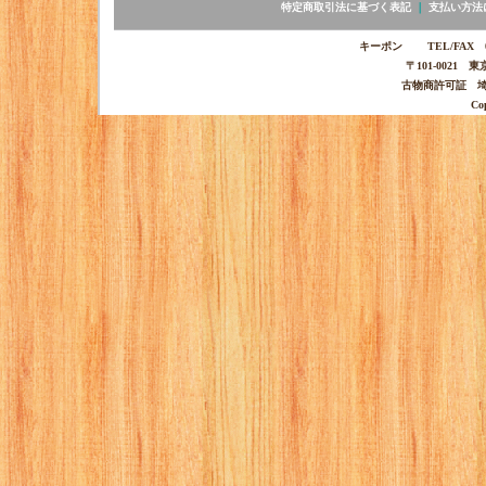
特定商取引法に基づく表記
｜
支払い方法
キーポン TEL/FAX 03-
〒101-0021 
古物商許可証 埼玉
Co