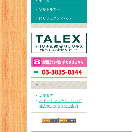
・ 中 古
・ ソルトルアー
・ 釣りフェスティバル
▼ フリーページ
・
店舗案内
・
ポイントシステムについて
・
偏光サングラスのご案内