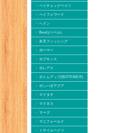
・ ペイチェックベイツ
・ ペイフォワード
・ へドン
・ BeveL(ベベル)
・ 弁天フィッシング
・ ボーマー
・ ホプキンス
・ ボレアス
・ ボトムアップ(BOTTOMUP)
・ ボンバダアグア
・ マドタチ
・ マドネス
・ マーズ
・ マニフォールド
・ ミサイルベイツ