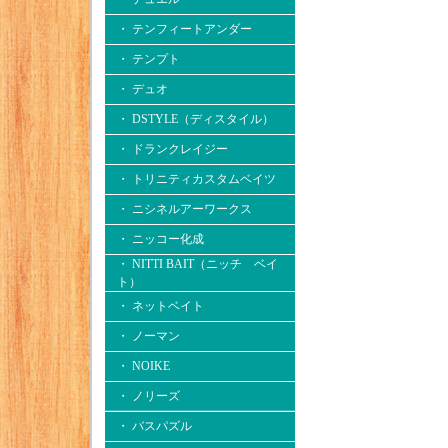
・ テンフィートアンダー
・ テンプト
・ デュオ
・ DSTYLE（ディスタイル）
・ ドランクレイジー
・ トリニティカスタムベイツ
・ ニシネルアーワークス
・ ニッコー化成
・ NITTI BAIT（ニッチ ベイ
ト）
・ ネットベイト
・ ノーマン
・ NOIKE
・ ノリーズ
・ バスパズル