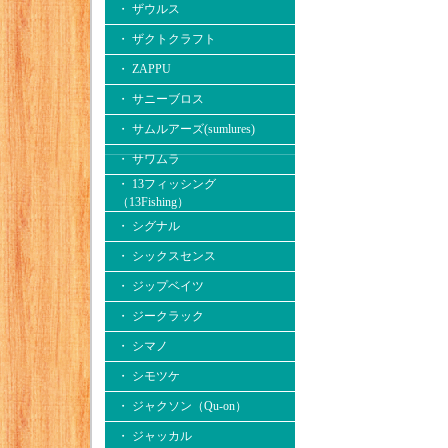
・ ザウルス
・ ザクトクラフト
・ ZAPPU
・ サニーブロス
・ サムルアーズ(sumlures)
・ サワムラ
・ 13フィッシング
（13Fishing）
・ シグナル
・ シックスセンス
・ ジップベイツ
・ ジークラック
・ シマノ
・ シモツケ
・ ジャクソン（Qu-on）
・ ジャッカル