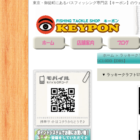
東京・御徒町にあるバスフィッシング専門店【キーポン】のウェ
ホーム
＞
ラッキーク
LC1.0DD【DRS】
▼ ラッキークラフトUS