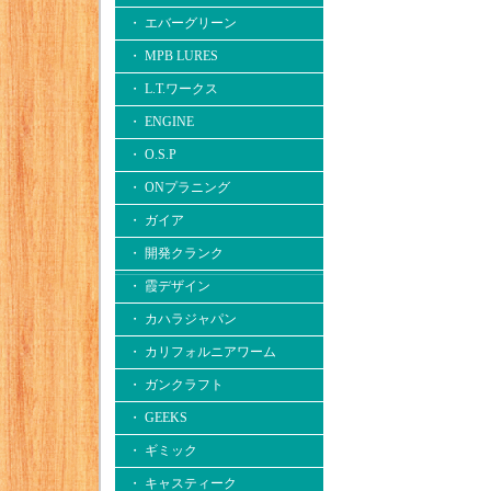
・ エバーグリーン
・ MPB LURES
・ L.T.ワークス
・ ENGINE
・ O.S.P
・ ONプラニング
・ ガイア
・ 開発クランク
・ 霞デザイン
・ カハラジャパン
・ カリフォルニアワーム
・ ガンクラフト
・ GEEKS
・ ギミック
・ キャスティーク