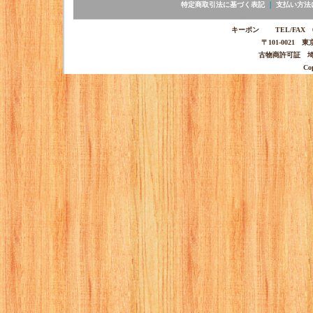
特定商取引法に基づく表記
｜
支払い方法
キーポン TEL/FAX 03-
〒101-0021 
古物商許可証 埼玉
Co