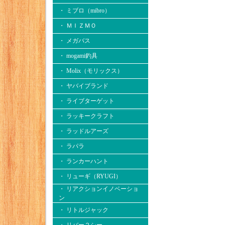
・ ミブロ（mibro）
・ ＭＩＺＭＯ
・ メガバス
・ mogami釣具
・ Molix（モリックス）
・ ヤバイブランド
・ ライブターゲット
・ ラッキークラフト
・ ラッドルアーズ
・ ラパラ
・ ランカーハント
・ リューギ（RYUGI）
・ リアクションイノベーショ
ン
・ リトルジャック