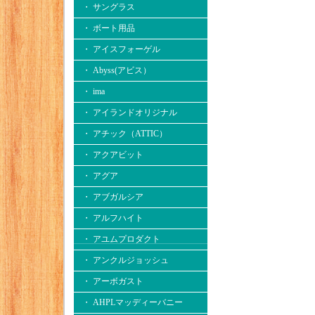
・ サングラス
・ ボート用品
・ アイスフォーゲル
・ Abyss(アビス）
・ ima
・ アイランドオリジナル
・ アチック（ATTIC）
・ アクアビット
・ アグア
・ アブガルシア
・ アルフハイト
・ アユムプロダクト
・ アンクルジョッシュ
・ アーボガスト
・ AHPLマッディーバニー