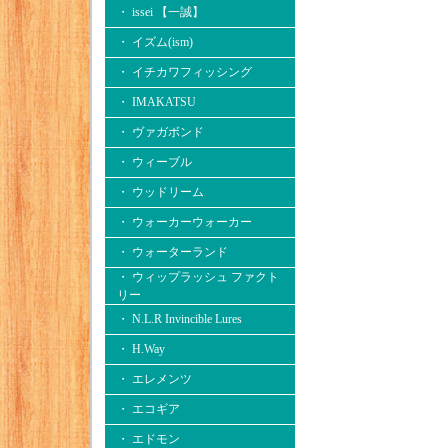
・ issei 【一誠】
・ イズム(ism)
・ イチカワフィッシング
・ IMAKATSU
・ ヴァガボンド
・ ウィーブル
・ ウッドリーム
・ ウォーカーウォーカー
・ ウォーターランド
・ ウィップラッシュ ファクト
リー
・ N.L.R Invincible Lures
・ H.Way
・ エレメンツ
・ エコギア
・ エドモン