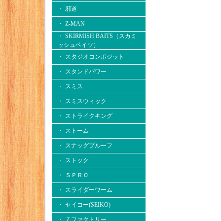
・ 邪道
・ Z-MAN
・ SKIRMISH BAITS（スカミ
ッシュベイツ）
・ スタジオコンポジット
・ スタンドパワー
・ スミス
・ スミスウィック
・ ストライクキング
・ ストーム
・ スナッグプルーフ
・ ストック
・ ＳＰＲＯ
・ スライダーワーム
・ セイコー(SEIKO)
・ Ｚファクトリー