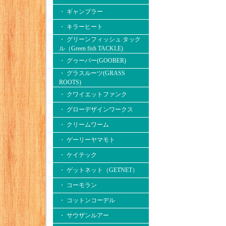
・ ギャンブラー
・ キラーヒート
・ グリーンフィッシュ タック
ル（Green fish TACKLE)
・ グゥーバー(GOOBER)
・ グラスルーツ(GRASS
ROOTS)
・ クワイエットファンク
・ グローデザインワークス
・ クリームワーム
・ ゲーリーヤマモト
・ ケイテック
・ ゲットネット（GETNET）
・ コーモラン
・ コットンコーデル
・ サウザンルアー