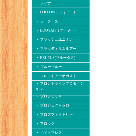
・ フィナ
・ FOLLOW（フォロー）
・ フーターズ
・ BOOYAH（ブーヤー）
・ フラッシュユニオン
・ ブラッディサムルアー
・ BRUTUS(ブルータス)
・ ブルーブルー
・ フレッドアーボガスト
・ フロントラインプロダクシ
ョン
・ プロフェッサー
・ プロジェクトゼロ
・ プロズファクトリー
・ フロッグ
・ ベイトブレス