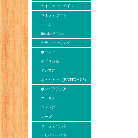
・ ペイチェックベイツ
・ ペイフォワード
・ へドン
・ BeveL(ベベル)
・ 弁天フィッシング
・ ボーマー
・ ホプキンス
・ ボレアス
・ ボトムアップ(BOTTOMUP)
・ ボンバダアグア
・ マドタチ
・ マドネス
・ マーズ
・ マニフォールド
・ ミサイルベイツ