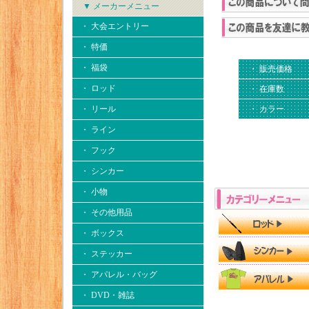
▼ メーカーメニュー
・ 大会エントリー
・ 特価
・ 福袋
・ 販売価格
・ ロッド
・ 在庫数
・ リール
・ カラー
・ ライン
・ フック
・ シンカー
・ 小物
・ その他用品
・ ボックス
・ ステッカー
・ アパレル・バッグ
・ DVD・雑誌