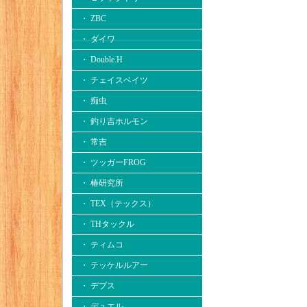
・ ZBC
・ ダイワ
・ Double.H
・ チェイスベイツ
・ 痴虫
・ 釣り吉ホルモン
・ 常吉
・ ツッガーFROG
・ 椿研究所
・ TEX（テックス）
・ THタックル
・ ティムコ
・ テッケルルアー
・ デプス
・ デュエル