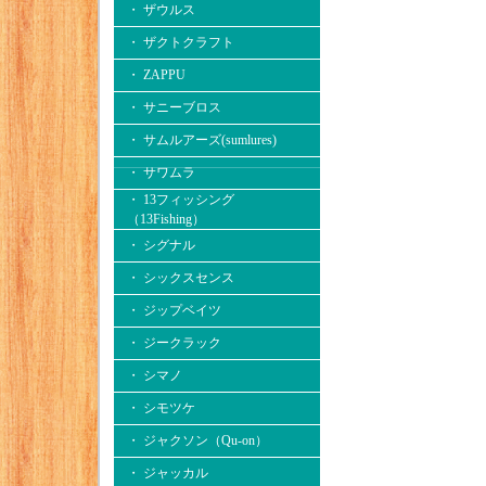
・ ザウルス
・ ザクトクラフト
・ ZAPPU
・ サニーブロス
・ サムルアーズ(sumlures)
・ サワムラ
・ 13フィッシング
（13Fishing）
・ シグナル
・ シックスセンス
・ ジップベイツ
・ ジークラック
・ シマノ
・ シモツケ
・ ジャクソン（Qu-on）
・ ジャッカル