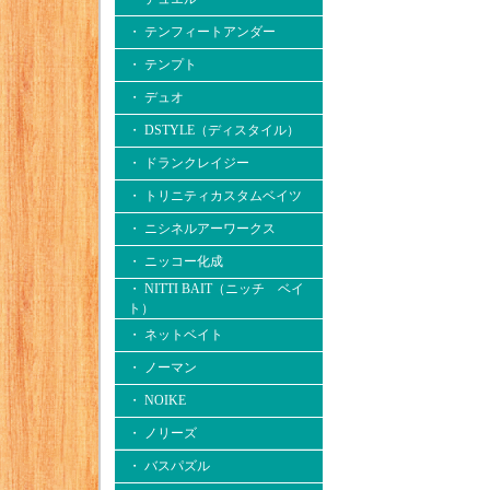
・ テンフィートアンダー
・ テンプト
・ デュオ
・ DSTYLE（ディスタイル）
・ ドランクレイジー
・ トリニティカスタムベイツ
・ ニシネルアーワークス
・ ニッコー化成
・ NITTI BAIT（ニッチ ベイ
ト）
・ ネットベイト
・ ノーマン
・ NOIKE
・ ノリーズ
・ バスパズル