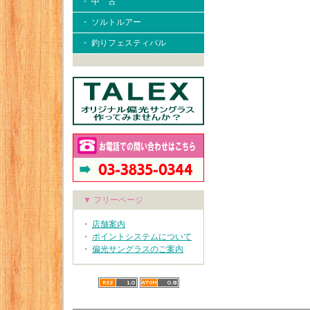
・ 中 古
・ ソルトルアー
・ 釣りフェスティバル
▼ フリーページ
・
店舗案内
・
ポイントシステムについて
・
偏光サングラスのご案内