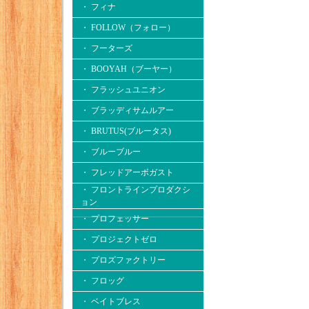
・ フィナ
・ FOLLOW（フォロー）
・ フーターズ
・ BOOYAH（ブーヤー）
・ フラッシュユニオン
・ ブラッディサムルアー
・ BRUTUS(ブルータス)
・ ブルーブルー
・ フレッドアーボガスト
・ フロントラインプロダクシ
ョン
・ プロフェッサー
・ プロジェクトゼロ
・ プロズファクトリー
・ フロッグ
・ ベイトブレス