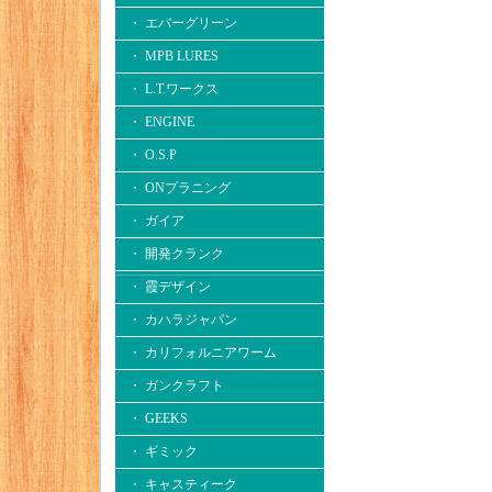
・ エバーグリーン
・ MPB LURES
・ L.T.ワークス
・ ENGINE
・ O.S.P
・ ONプラニング
・ ガイア
・ 開発クランク
・ 霞デザイン
・ カハラジャパン
・ カリフォルニアワーム
・ ガンクラフト
・ GEEKS
・ ギミック
・ キャスティーク