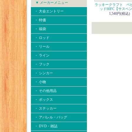
▼ メーカーメニュー
ラッキークラフト ベ
ッド60FC【サスペ
・ 大会エントリー
1,540円(税込)
・ 特価
・ 福袋
・ ロッド
・ リール
・ ライン
・ フック
・ シンカー
・ 小物
・ その他用品
・ ボックス
・ ステッカー
・ アパレル・バッグ
・ DVD・雑誌