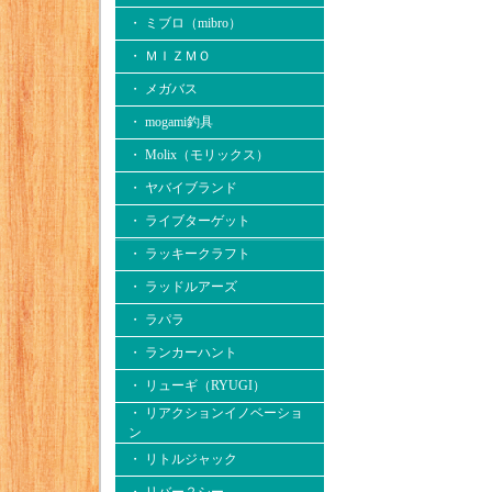
・ ミブロ（mibro）
・ ＭＩＺＭＯ
・ メガバス
・ mogami釣具
・ Molix（モリックス）
・ ヤバイブランド
・ ライブターゲット
・ ラッキークラフト
・ ラッドルアーズ
・ ラパラ
・ ランカーハント
・ リューギ（RYUGI）
・ リアクションイノベーショ
ン
・ リトルジャック