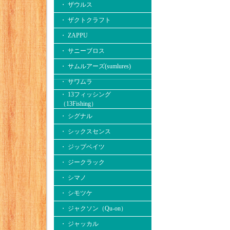
・ ザウルス
・ ザクトクラフト
・ ZAPPU
・ サニーブロス
・ サムルアーズ(sumlures)
・ サワムラ
・ 13フィッシング
（13Fishing）
・ シグナル
・ シックスセンス
・ ジップベイツ
・ ジークラック
・ シマノ
・ シモツケ
・ ジャクソン（Qu-on）
・ ジャッカル