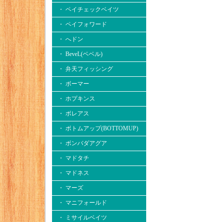
・ ペイチェックベイツ
・ ペイフォワード
・ へドン
・ BeveL(ベベル)
・ 弁天フィッシング
・ ボーマー
・ ホプキンス
・ ボレアス
・ ボトムアップ(BOTTOMUP)
・ ボンバダアグア
・ マドタチ
・ マドネス
・ マーズ
・ マニフォールド
・ ミサイルベイツ