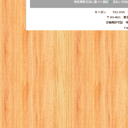
特定商取引法に基づく表記
｜
支払い方法
キーポン TEL/FAX 03-
〒101-0021 
古物商許可証 埼玉
Co