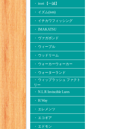
・ issei 【一誠】
・ イズム(ism)
・ イチカワフィッシング
・ IMAKATSU
・ ヴァガボンド
・ ウィーブル
・ ウッドリーム
・ ウォーカーウォーカー
・ ウォーターランド
・ ウィップラッシュ ファクト
リー
・ N.L.R Invincible Lures
・ H.Way
・ エレメンツ
・ エコギア
・ エドモン