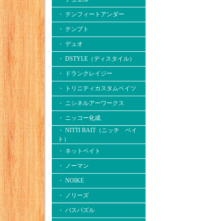
・ テンフィートアンダー
・ テンプト
・ デュオ
・ DSTYLE（ディスタイル）
・ ドランクレイジー
・ トリニティカスタムベイツ
・ ニシネルアーワークス
・ ニッコー化成
・ NITTI BAIT（ニッチ ベイ
ト）
・ ネットベイト
・ ノーマン
・ NOIKE
・ ノリーズ
・ バスパズル