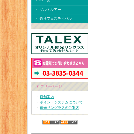
・ 中 古
・ ソルトルアー
・ 釣りフェスティバル
▼ フリーページ
・
店舗案内
・
ポイントシステムについて
・
偏光サングラスのご案内