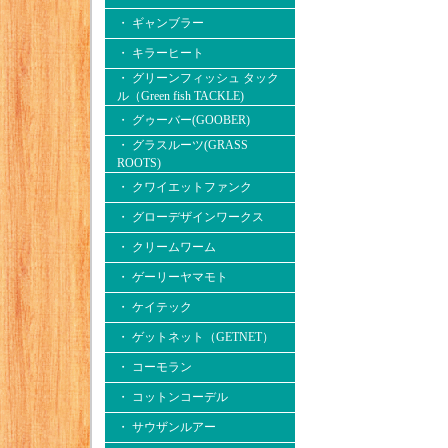
・ ギャンブラー
・ キラーヒート
・ グリーンフィッシュ タック
ル（Green fish TACKLE)
・ グゥーバー(GOOBER)
・ グラスルーツ(GRASS
ROOTS)
・ クワイエットファンク
・ グローデザインワークス
・ クリームワーム
・ ゲーリーヤマモト
・ ケイテック
・ ゲットネット（GETNET）
・ コーモラン
・ コットンコーデル
・ サウザンルアー