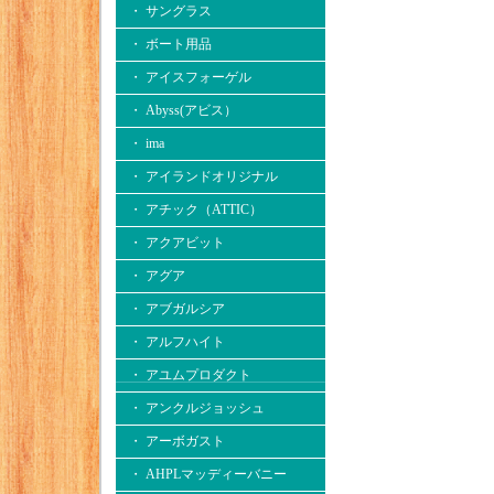
・ サングラス
・ ボート用品
・ アイスフォーゲル
・ Abyss(アビス）
・ ima
・ アイランドオリジナル
・ アチック（ATTIC）
・ アクアビット
・ アグア
・ アブガルシア
・ アルフハイト
・ アユムプロダクト
・ アンクルジョッシュ
・ アーボガスト
・ AHPLマッディーバニー