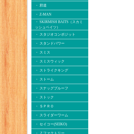
・ 邪道
・ Z-MAN
・ SKIRMISH BAITS（スカミ
ッシュベイツ）
・ スタジオコンポジット
・ スタンドパワー
・ スミス
・ スミスウィック
・ ストライクキング
・ ストーム
・ スナッグプルーフ
・ ストック
・ ＳＰＲＯ
・ スライダーワーム
・ セイコー(SEIKO)
・ Ｚファクトリー