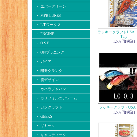
・ エバーグリーン
・ MPB LURES
・ L.T.ワークス
ラッキークラフトUSA L
・ ENGINE
Tiny
1,539円(税込)
・ O.S.P
・ ONプラニング
・ ガイア
・ 開発クランク
・ 霞デザイン
・ カハラジャパン
・ カリフォルニアワーム
・ ガンクラフト
ラッキークラフトUSA 
1,539円(税込)
・ GEEKS
・ ギミック
・ キャスティーク