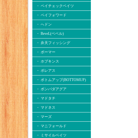
・ ペイチェックベイツ
・ ペイフォワード
・ へドン
・ BeveL(ベベル)
・ 弁天フィッシング
・ ボーマー
・ ホプキンス
・ ボレアス
・ ボトムアップ(BOTTOMUP)
・ ボンバダアグア
・ マドタチ
・ マドネス
・ マーズ
・ マニフォールド
・ ミサイルベイツ