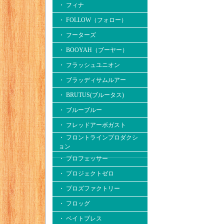
・ フィナ
・ FOLLOW（フォロー）
・ フーターズ
・ BOOYAH（ブーヤー）
・ フラッシュユニオン
・ ブラッディサムルアー
・ BRUTUS(ブルータス)
・ ブルーブルー
・ フレッドアーボガスト
・ フロントラインプロダクシ
ョン
・ プロフェッサー
・ プロジェクトゼロ
・ プロズファクトリー
・ フロッグ
・ ベイトブレス