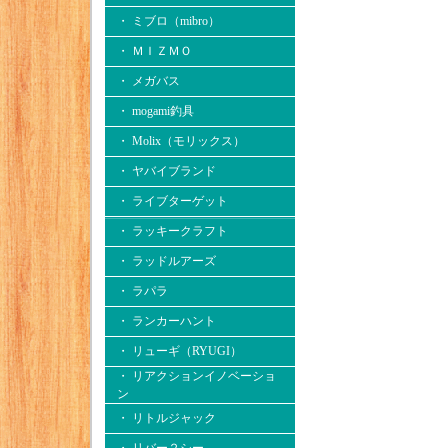
・ ミブロ（mibro）
・ ＭＩＺＭＯ
・ メガバス
・ mogami釣具
・ Molix（モリックス）
・ ヤバイブランド
・ ライブターゲット
・ ラッキークラフト
・ ラッドルアーズ
・ ラパラ
・ ランカーハント
・ リューギ（RYUGI）
・ リアクションイノベーショ
ン
・ リトルジャック