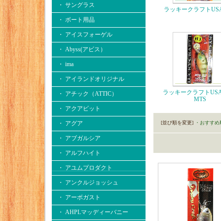
・ サングラス
ラッキークラフトUSA
・ ボート用品
・ アイスフォーゲル
・ Abyss(アビス）
・ ima
・ アイランドオリジナル
ラッキークラフトUSA
・ アチック（ATTIC）
MTS
・ アクアビット
・ アグア
[並び順を変更]
・おすすめ
・ アブガルシア
・ アルフハイト
・ アユムプロダクト
・ アンクルジョッシュ
・ アーボガスト
・ AHPLマッディーバニー