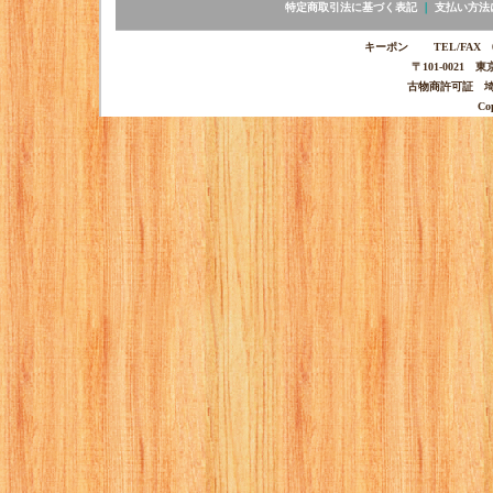
特定商取引法に基づく表記
｜
支払い方法
キーポン TEL/FAX 03-
〒101-0021 
古物商許可証 埼玉
Co