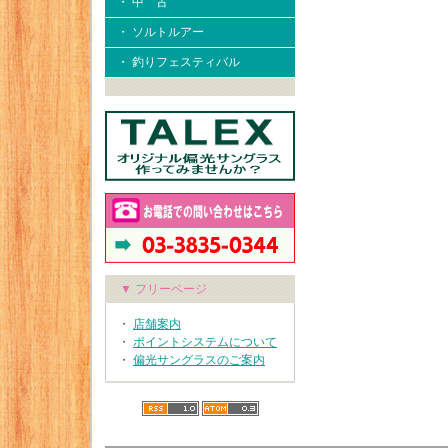
・ 中 古
・ ソルトルアー
・ 釣りフェスティバル
▼ フリーページ
・
店舗案内
・
ポイントシステムについて
・
偏光サングラスのご案内