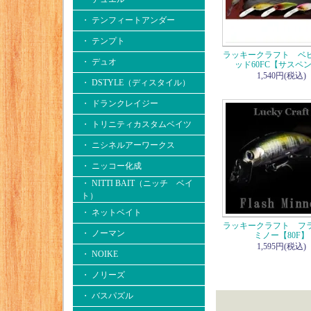
・ テンフィートアンダー
・ テンプト
ラッキークラフト ベ
・ デュオ
ッド60FC【サスペ
1,540円(税込)
・ DSTYLE（ディスタイル）
・ ドランクレイジー
・ トリニティカスタムベイツ
・ ニシネルアーワークス
・ ニッコー化成
・ NITTI BAIT（ニッチ ベイ
ト）
・ ネットベイト
ラッキークラフト フ
・ ノーマン
ミノー【80F】
1,595円(税込)
・ NOIKE
・ ノリーズ
・ バスパズル