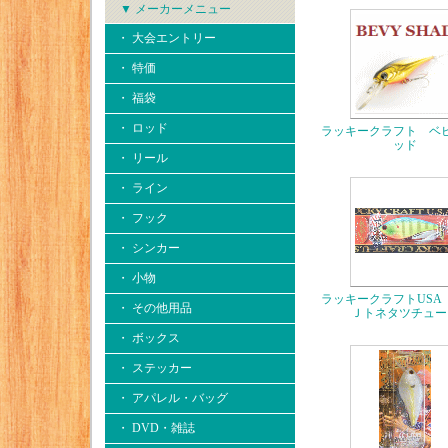
▼ メーカーメニュー
・ 大会エントリー
・ 特価
・ 福袋
・ ロッド
ラッキークラフト ベ
ッド
・ リール
・ ライン
・ フック
・ シンカー
・ 小物
ラッキークラフトUSA
・ その他用品
Ｊトネタツチュー
・ ボックス
・ ステッカー
・ アパレル・バッグ
・ DVD・雑誌