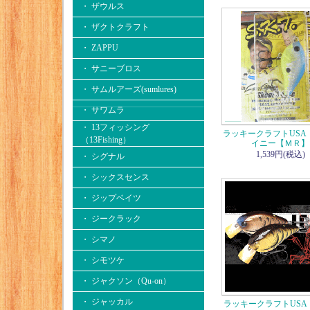
・ ザウルス
・ ザクトクラフト
・ ZAPPU
・ サニーブロス
・ サムルアーズ(sumlures)
・ サワムラ
・ 13フィッシング
ラッキークラフトUSA 
（13Fishing）
イニー【ＭＲ】
1,539円(税込)
・ シグナル
・ シックスセンス
・ ジップベイツ
・ ジークラック
・ シマノ
・ シモツケ
・ ジャクソン（Qu-on）
・ ジャッカル
ラッキークラフトUSA 