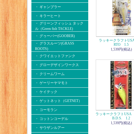
・ ギャンブラー
・ キラーヒート
・ グリーンフィッシュ タック
ル（Green fish TACKLE)
・ グゥーバー(GOOBER)
ラッキークラフトUSA
・ グラスルーツ(GRASS
RTO 1.5
ROOTS)
1,539円(税込)
・ クワイエットファンク
・ グローデザインワークス
・ クリームワーム
・ ゲーリーヤマモト
・ ケイテック
・ ゲットネット（GETNET）
・ コーモラン
ラッキークラフトUSA F
B.D.S. 1.2
・ コットンコーデル
1,539円(税込)
・ サウザンルアー