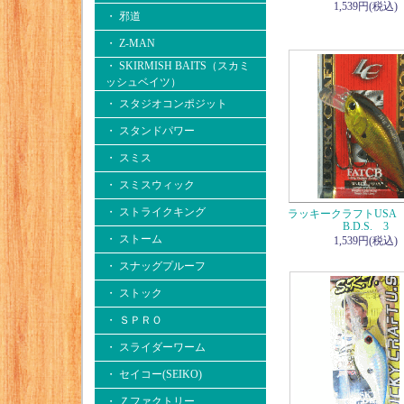
1,539円(税込)
・ 邪道
・ Z-MAN
・ SKIRMISH BAITS（スカミ
ッシュベイツ）
・ スタジオコンポジット
・ スタンドパワー
・ スミス
・ スミスウィック
・ ストライクキング
ラッキークラフトUSA F
B.D.S. 3
・ ストーム
1,539円(税込)
・ スナッグプルーフ
・ ストック
・ ＳＰＲＯ
・ スライダーワーム
・ セイコー(SEIKO)
・ Ｚファクトリー