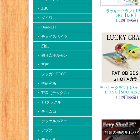
・ ZBC
ラッキークラフトU
SKT【ＤＲ】
・ ダイワ
1,539円(税込)
・ Double.H
・ チェイスベイツ
・ 痴虫
・ 釣り吉ホルモン
・ 常吉
・ ツッガーFROG
・ 椿研究所
ラッキークラフトUSA F
B.D.S.6【SHOTA
・ TEX（テックス）
1,539円(税込)
・ THタックル
・ ティムコ
・ テッケルルアー
・ デプス
・ デュエル