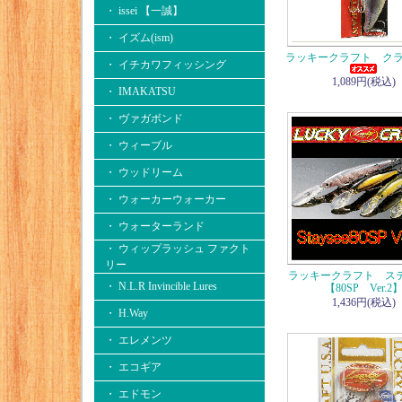
・ issei 【一誠】
・ イズム(ism)
ラッキークラフト クラ
・ イチカワフィッシング
1,089円(税込)
・ IMAKATSU
・ ヴァガボンド
・ ウィーブル
・ ウッドリーム
・ ウォーカーウォーカー
・ ウォーターランド
・ ウィップラッシュ ファクト
リー
ラッキークラフト ス
・ N.L.R Invincible Lures
【80SP Ver.2
1,436円(税込)
・ H.Way
・ エレメンツ
・ エコギア
・ エドモン