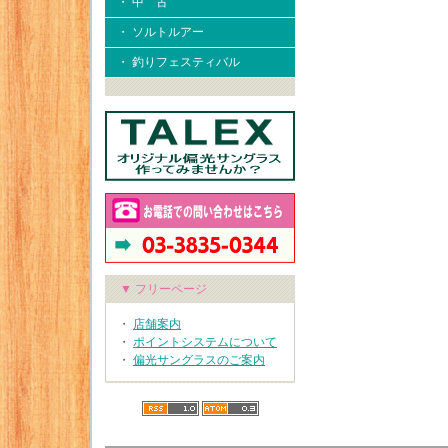
・ 中 古
・ ソルトルアー
・ 釣りフェスティバル
▼ フリーページ
・
店舗案内
・
ポイントシステムについて
・
偏光サングラスのご案内