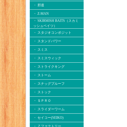
・ 邪道
・ Z-MAN
・ SKIRMISH BAITS（スカミ
ッシュベイツ）
・ スタジオコンポジット
・ スタンドパワー
・ スミス
・ スミスウィック
・ ストライクキング
・ ストーム
・ スナッグプルーフ
・ ストック
・ ＳＰＲＯ
・ スライダーワーム
・ セイコー(SEIKO)
・ Ｚファクトリー