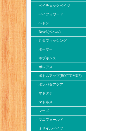
・ ペイチェックベイツ
・ ペイフォワード
・ へドン
・ BeveL(ベベル)
・ 弁天フィッシング
・ ボーマー
・ ホプキンス
・ ボレアス
・ ボトムアップ(BOTTOMUP)
・ ボンバダアグア
・ マドタチ
・ マドネス
・ マーズ
・ マニフォールド
・ ミサイルベイツ