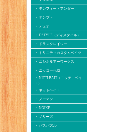
・ テンフィートアンダー
・ テンプト
・ デュオ
・ DSTYLE（ディスタイル）
・ ドランクレイジー
・ トリニティカスタムベイツ
・ ニシネルアーワークス
・ ニッコー化成
・ NITTI BAIT（ニッチ ベイ
ト）
・ ネットベイト
・ ノーマン
・ NOIKE
・ ノリーズ
・ バスパズル