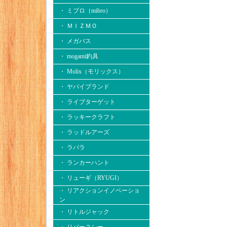
・ ミブロ（mibro）
・ ＭＩＺＭＯ
・ メガバス
・ mogami釣具
・ Molix（モリックス）
・ ヤバイブランド
・ ライブターゲット
・ ラッキークラフト
・ ラッドルアーズ
・ ラパラ
・ ランカーハント
・ リューギ（RYUGI）
・ リアクションイノベーショ
ン
・ リトルジャック