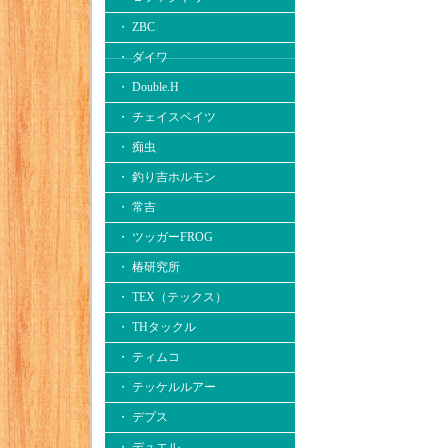
・ ZBC
・ ダイワ
・ Double.H
・ チェイスベイツ
・ 痴虫
・ 釣り吉ホルモン
・ 常吉
・ ツッガーFROG
・ 椿研究所
・ TEX（テックス）
・ THタックル
・ ティムコ
・ テッケルルアー
・ デプス
・ デュエル