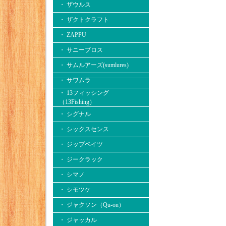
・ ザウルス
・ ザクトクラフト
・ ZAPPU
・ サニーブロス
・ サムルアーズ(sumlures)
・ サワムラ
・ 13フィッシング
（13Fishing）
・ シグナル
・ シックスセンス
・ ジップベイツ
・ ジークラック
・ シマノ
・ シモツケ
・ ジャクソン（Qu-on）
・ ジャッカル