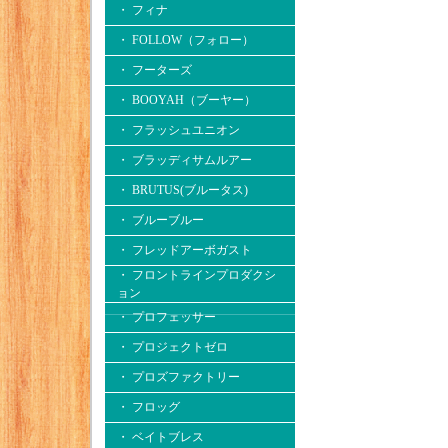
・ フィナ
・ FOLLOW（フォロー）
・ フーターズ
・ BOOYAH（ブーヤー）
・ フラッシュユニオン
・ ブラッディサムルアー
・ BRUTUS(ブルータス)
・ ブルーブルー
・ フレッドアーボガスト
・ フロントラインプロダクシ
ョン
・ プロフェッサー
・ プロジェクトゼロ
・ プロズファクトリー
・ フロッグ
・ ベイトブレス