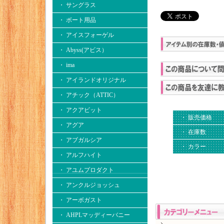
・ サングラス
・ ボート用品
・ アイスフォーゲル
・ Abyss(アビス）
・ ima
・ アイランドオリジナル
・ アチック（ATTIC）
・ アクアビット
・ 販売価格
・ アグア
・ 在庫数
・ アブガルシア
・ カラー
・ アルフハイト
・ アユムプロダクト
・ アンクルジョッシュ
・ アーボガスト
・ AHPLマッディーバニー