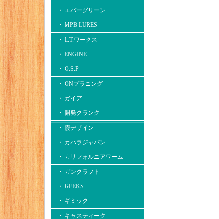
・ エバーグリーン
・ MPB LURES
・ L.T.ワークス
・ ENGINE
・ O.S.P
・ ONプラニング
・ ガイア
・ 開発クランク
・ 霞デザイン
・ カハラジャパン
・ カリフォルニアワーム
・ ガンクラフト
・ GEEKS
・ ギミック
・ キャスティーク