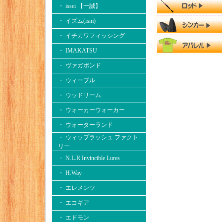
・ issei 【一誠】
・ イズム(ism)
・ イチカワフィッシング
・ IMAKATSU
・ ヴァガボンド
・ ウィーブル
・ ウッドリーム
・ ウォーカーウォーカー
・ ウォーターランド
・ ウィップラッシュ ファクト
リー
・ N.L.R Invincible Lures
・ H.Way
・ エレメンツ
・ エコギア
・ エドモン