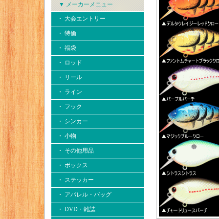
▼ メーカーメニュー
・ 大会エントリー
・ 特価
・ 福袋
・ ロッド
・ リール
・ ライン
・ フック
・ シンカー
・ 小物
・ その他用品
・ ボックス
・ ステッカー
・ アパレル・バッグ
・ DVD・雑誌