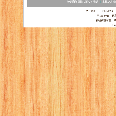
特定商取引法に基づく表記
｜
支払い方法
キーポン TEL/FAX 03-
〒101-0021 
古物商許可証 埼玉
Co