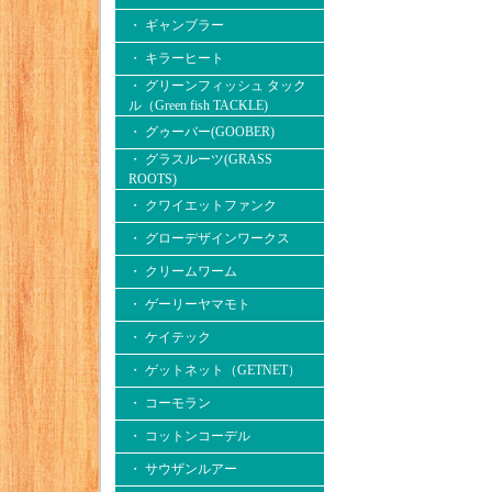
・ ギャンブラー
・ キラーヒート
・ グリーンフィッシュ タック
ル（Green fish TACKLE)
・ グゥーバー(GOOBER)
・ グラスルーツ(GRASS
ROOTS)
・ クワイエットファンク
・ グローデザインワークス
・ クリームワーム
・ ゲーリーヤマモト
・ ケイテック
・ ゲットネット（GETNET）
・ コーモラン
・ コットンコーデル
・ サウザンルアー