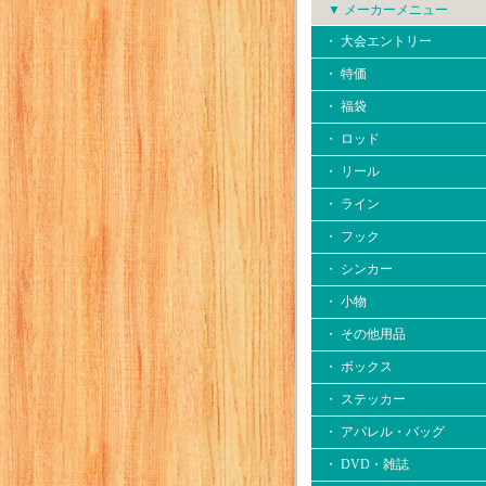
▼ メーカーメニュー
・ 大会エントリー
・ 特価
・ 福袋
・ ロッド
・ リール
・ ライン
・ フック
・ シンカー
・ 小物
・ その他用品
・ ボックス
・ ステッカー
・ アパレル・バッグ
・ DVD・雑誌