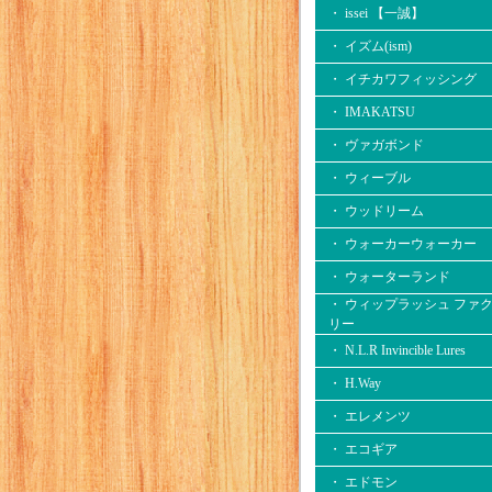
・ issei 【一誠】
・ イズム(ism)
・ イチカワフィッシング
・ IMAKATSU
・ ヴァガボンド
・ ウィーブル
・ ウッドリーム
・ ウォーカーウォーカー
・ ウォーターランド
・ ウィップラッシュ ファ
リー
・ N.L.R Invincible Lures
・ H.Way
・ エレメンツ
・ エコギア
・ エドモン