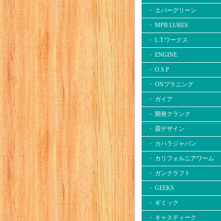
・ エバーグリーン
・ MPB LURES
・ L.T.ワークス
・ ENGINE
・ O.S.P
・ ONプラニング
・ ガイア
・ 開発クランク
・ 霞デザイン
・ カハラジャパン
・ カリフォルニアワーム
・ ガンクラフト
・ GEEKS
・ ギミック
・ キャスティーク