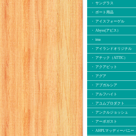
・ サングラス
・ ボート用品
・ アイスフォーゲル
・ Abyss(アビス）
・ ima
・ アイランドオリジナル
・ アチック（ATTIC）
・ アクアビット
・ アグア
・ アブガルシア
・ アルフハイト
・ アユムプロダクト
・ アンクルジョッシュ
・ アーボガスト
・ AHPLマッディーバニー