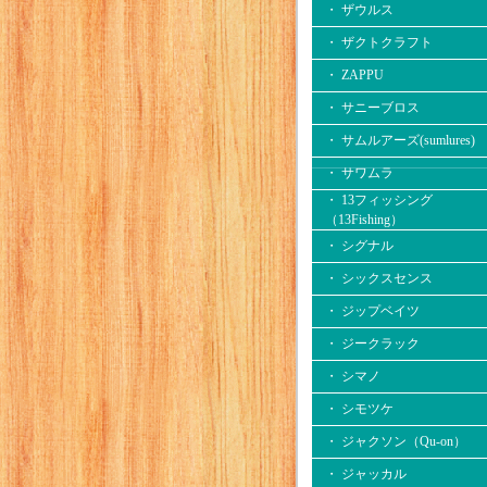
・ ザウルス
・ ザクトクラフト
・ ZAPPU
・ サニーブロス
・ サムルアーズ(sumlures)
・ サワムラ
・ 13フィッシング
（13Fishing）
・ シグナル
・ シックスセンス
・ ジップベイツ
・ ジークラック
・ シマノ
・ シモツケ
・ ジャクソン（Qu-on）
・ ジャッカル