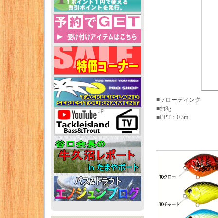
■フローティング
■約8g
■DPT：0.3m