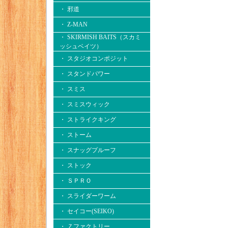
・ 邪道
・ Z-MAN
・ SKIRMISH BAITS（スカミ
ッシュベイツ）
・ スタジオコンポジット
・ スタンドパワー
・ スミス
・ スミスウィック
・ ストライクキング
・ ストーム
・ スナッグプルーフ
・ ストック
・ ＳＰＲＯ
・ スライダーワーム
・ セイコー(SEIKO)
・ Ｚファクトリー