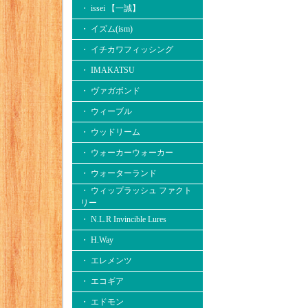
・ issei 【一誠】
・ イズム(ism)
・ イチカワフィッシング
・ IMAKATSU
・ ヴァガボンド
・ ウィーブル
・ ウッドリーム
・ ウォーカーウォーカー
・ ウォーターランド
・ ウィップラッシュ ファクト
リー
・ N.L.R Invincible Lures
・ H.Way
・ エレメンツ
・ エコギア
・ エドモン