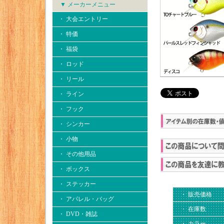
▼ メーカーメニュー
・ 大会エントリー
・ 特価
・ 福袋
・ ロッド
・ リール
・ ライン
・ フック
・ シンカー
・ 小物
・ その他用品
・ ボックス
・ ステッカー
・ 販売価格
・ アパレル・バッグ
・ 在庫数
・ DVD・雑誌
・ カラー