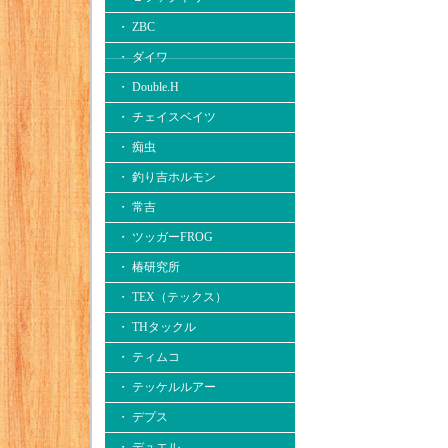
・ ZBC
・ ダイワ
・ Double.H
・ チェイスベイツ
・ 痴虫
・ 釣り吉ホルモン
・ 常吉
・ ツッガーFROG
・ 椿研究所
・ TEX（テックス）
・ THタックル
・ ティムコ
・ テッケルルアー
・ デプス
・ デュエル