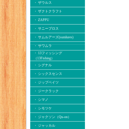
・ ザウルス
・ ザクトクラフト
・ ZAPPU
・ サニーブロス
・ サムルアーズ(sumlures)
・ サワムラ
・ 13フィッシング
（13Fishing）
・ シグナル
・ シックスセンス
・ ジップベイツ
・ ジークラック
・ シマノ
・ シモツケ
・ ジャクソン（Qu-on）
・ ジャッカル