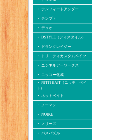
・ テンフィートアンダー
・ テンプト
・ デュオ
・ DSTYLE（ディスタイル）
・ ドランクレイジー
・ トリニティカスタムベイツ
・ ニシネルアーワークス
・ ニッコー化成
・ NITTI BAIT（ニッチ ベイ
ト）
・ ネットベイト
・ ノーマン
・ NOIKE
・ ノリーズ
・ バスパズル