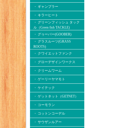
・ ギャンブラー
・ キラーヒート
・ グリーンフィッシュ タック
ル（Green fish TACKLE)
・ グゥーバー(GOOBER)
・ グラスルーツ(GRASS
ROOTS)
・ クワイエットファンク
・ グローデザインワークス
・ クリームワーム
・ ゲーリーヤマモト
・ ケイテック
・ ゲットネット（GETNET）
・ コーモラン
・ コットンコーデル
・ サウザンルアー