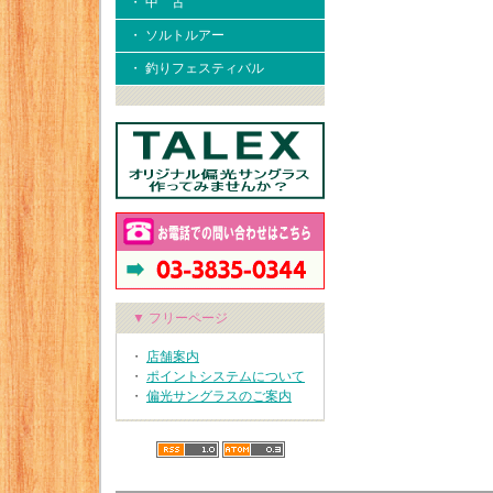
・ 中 古
・ ソルトルアー
・ 釣りフェスティバル
▼ フリーページ
・
店舗案内
・
ポイントシステムについて
・
偏光サングラスのご案内