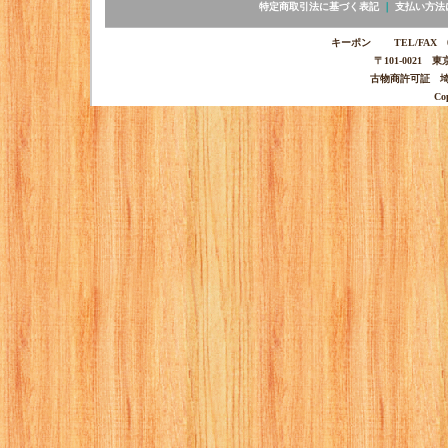
特定商取引法に基づく表記
｜
支払い方法
キーポン TEL/FAX 03-
〒101-0021 
古物商許可証 埼玉
Co