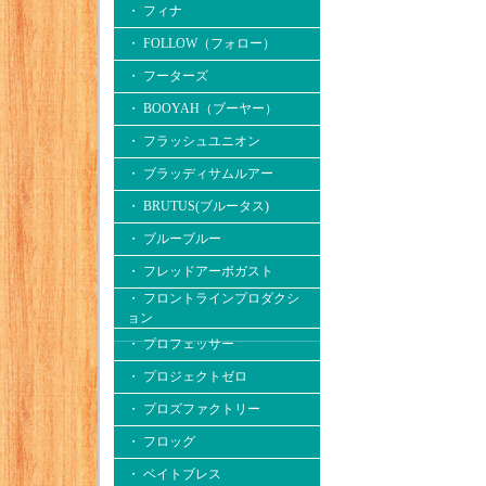
・ フィナ
・ FOLLOW（フォロー）
・ フーターズ
・ BOOYAH（ブーヤー）
・ フラッシュユニオン
・ ブラッディサムルアー
・ BRUTUS(ブルータス)
・ ブルーブルー
・ フレッドアーボガスト
・ フロントラインプロダクシ
ョン
・ プロフェッサー
・ プロジェクトゼロ
・ プロズファクトリー
・ フロッグ
・ ベイトブレス