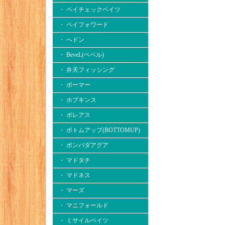
・ ペイチェックベイツ
・ ペイフォワード
・ へドン
・ BeveL(ベベル)
・ 弁天フィッシング
・ ボーマー
・ ホプキンス
・ ボレアス
・ ボトムアップ(BOTTOMUP)
・ ボンバダアグア
・ マドタチ
・ マドネス
・ マーズ
・ マニフォールド
・ ミサイルベイツ