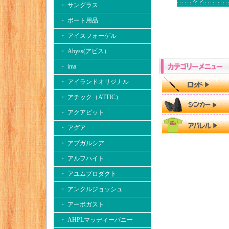
・ サングラス
・ ボート用品
・ アイスフォーゲル
・ Abyss(アビス）
・ ima
・ アイランドオリジナル
・ アチック（ATTIC）
・ アクアビット
・ アグア
・ アブガルシア
・ アルフハイト
・ アユムプロダクト
・ アンクルジョッシュ
・ アーボガスト
・ AHPLマッディーバニー