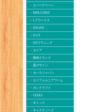
・ エバーグリーン
・ MPB LURES
・ L.T.ワークス
・ ENGINE
・ O.S.P
・ ONプラニング
・ ガイア
・ 開発クランク
・ 霞デザイン
・ カハラジャパン
・ カリフォルニアワーム
・ ガンクラフト
・ GEEKS
・ ギミック
・ キャスティーク