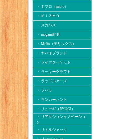
・ ミブロ（mibro）
・ ＭＩＺＭＯ
・ メガバス
・ mogami釣具
・ Molix（モリックス）
・ ヤバイブランド
・ ライブターゲット
・ ラッキークラフト
・ ラッドルアーズ
・ ラパラ
・ ランカーハント
・ リューギ（RYUGI）
・ リアクションイノベーショ
ン
・ リトルジャック