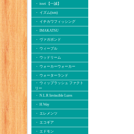
・ issei 【一誠】
・ イズム(ism)
・ イチカワフィッシング
・ IMAKATSU
・ ヴァガボンド
・ ウィーブル
・ ウッドリーム
・ ウォーカーウォーカー
・ ウォーターランド
・ ウィップラッシュ ファクト
リー
・ N.L.R Invincible Lures
・ H.Way
・ エレメンツ
・ エコギア
・ エドモン