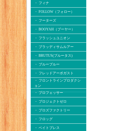
・ フィナ
・ FOLLOW（フォロー）
・ フーターズ
・ BOOYAH（ブーヤー）
・ フラッシュユニオン
・ ブラッディサムルアー
・ BRUTUS(ブルータス)
・ ブルーブルー
・ フレッドアーボガスト
・ フロントラインプロダクシ
ョン
・ プロフェッサー
・ プロジェクトゼロ
・ プロズファクトリー
・ フロッグ
・ ベイトブレス