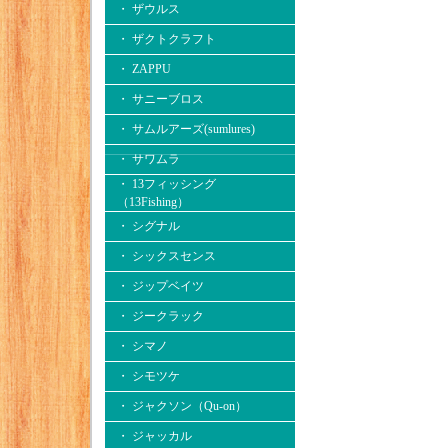
・ ザウルス
・ ザクトクラフト
・ ZAPPU
・ サニーブロス
・ サムルアーズ(sumlures)
・ サワムラ
・ 13フィッシング
（13Fishing）
・ シグナル
・ シックスセンス
・ ジップベイツ
・ ジークラック
・ シマノ
・ シモツケ
・ ジャクソン（Qu-on）
・ ジャッカル