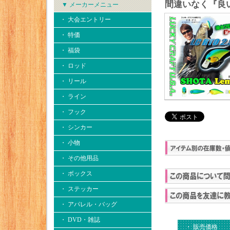
間違いなく『良
▼ メーカーメニュー
・ 大会エントリー
・ 特価
・ 福袋
・ ロッド
・ リール
・ ライン
・ フック
・ シンカー
・ 小物
・ その他用品
・ ボックス
・ ステッカー
・ アパレル・バッグ
・ DVD・雑誌
・ 販売価格