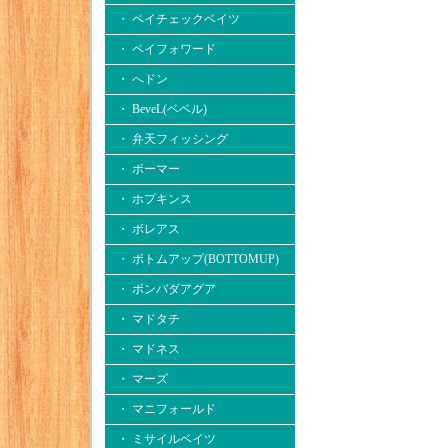
・ ペイチェックベイツ
・ ペイフォワード
・ へドン
・ BeveL(ベベル)
・ 弁天フィッシング
・ ボーマー
・ ホプキンス
・ ボレアス
・ ボトムアップ(BOTTOMUP)
・ ボンバダアグア
・ マドタチ
・ マドネス
・ マーズ
・ マニフォールド
・ ミサイルベイツ