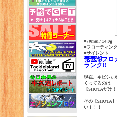
■70mm / 14.0g
■フローティン
■サイレント
琵琶湖プロ
ランク!!
現在、キビシぃ
くってるのは
【SHOTAだ
その【SHOT
い！！！