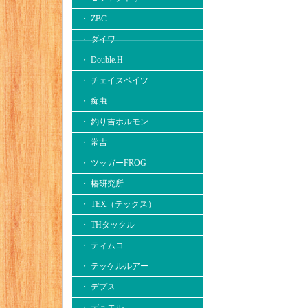
・ ZBC
・ ダイワ
・ Double.H
・ チェイスベイツ
・ 痴虫
・ 釣り吉ホルモン
・ 常吉
・ ツッガーFROG
・ 椿研究所
・ TEX（テックス）
・ THタックル
・ ティムコ
・ テッケルルアー
・ デプス
・ デュエル