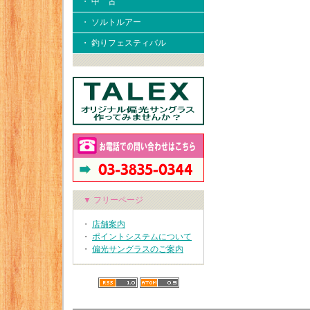
・ 中 古
・ ソルトルアー
・ 釣りフェスティバル
▼ フリーページ
・
店舗案内
・
ポイントシステムについて
・
偏光サングラスのご案内