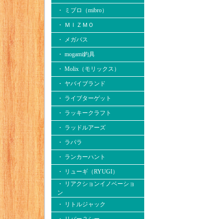
・ ミブロ（mibro）
・ ＭＩＺＭＯ
・ メガバス
・ mogami釣具
・ Molix（モリックス）
・ ヤバイブランド
・ ライブターゲット
・ ラッキークラフト
・ ラッドルアーズ
・ ラパラ
・ ランカーハント
・ リューギ（RYUGI）
・ リアクションイノベーショ
ン
・ リトルジャック