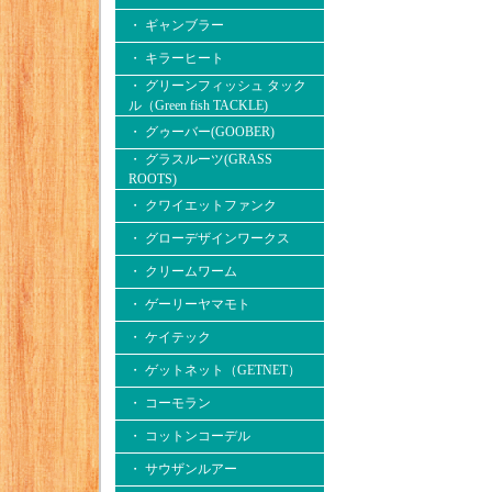
・ ギャンブラー
・ キラーヒート
・ グリーンフィッシュ タック
ル（Green fish TACKLE)
・ グゥーバー(GOOBER)
・ グラスルーツ(GRASS
ROOTS)
・ クワイエットファンク
・ グローデザインワークス
・ クリームワーム
・ ゲーリーヤマモト
・ ケイテック
・ ゲットネット（GETNET）
・ コーモラン
・ コットンコーデル
・ サウザンルアー