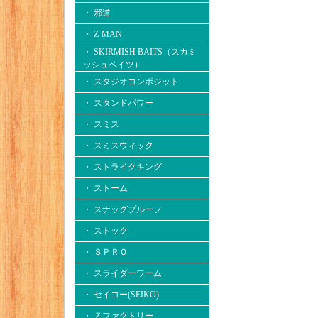
・ 邪道
・ Z-MAN
・ SKIRMISH BAITS（スカミ
ッシュベイツ）
・ スタジオコンポジット
・ スタンドパワー
・ スミス
・ スミスウィック
・ ストライクキング
・ ストーム
・ スナッグプルーフ
・ ストック
・ ＳＰＲＯ
・ スライダーワーム
・ セイコー(SEIKO)
・ Ｚファクトリー