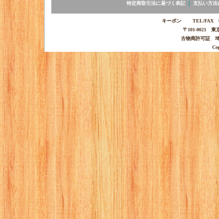
特定商取引法に基づく表記
｜
支払い方法
キーポン TEL/FAX 03-
〒101-0021 
古物商許可証 埼玉
Co