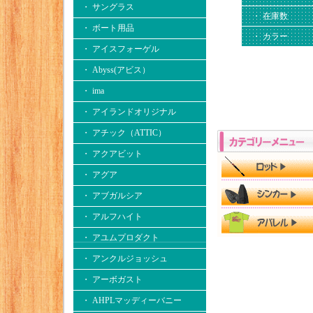
・ サングラス
・ 在庫数
・ ボート用品
・ カラー
・ アイスフォーゲル
・ Abyss(アビス）
・ ima
・ アイランドオリジナル
・ アチック（ATTIC）
・ アクアビット
・ アグア
・ アブガルシア
・ アルフハイト
・ アユムプロダクト
・ アンクルジョッシュ
・ アーボガスト
・ AHPLマッディーバニー