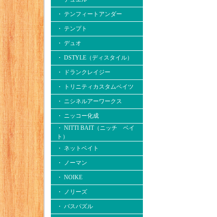
・ テンフィートアンダー
・ テンプト
・ デュオ
・ DSTYLE（ディスタイル）
・ ドランクレイジー
・ トリニティカスタムベイツ
・ ニシネルアーワークス
・ ニッコー化成
・ NITTI BAIT（ニッチ ベイ
ト）
・ ネットベイト
・ ノーマン
・ NOIKE
・ ノリーズ
・ バスパズル