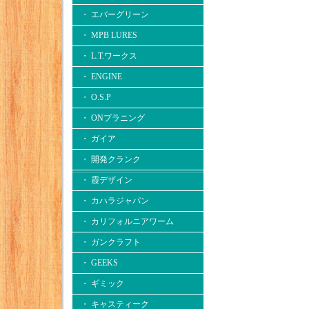
・ エバーグリーン
・ MPB LURES
・ L.T.ワークス
・ ENGINE
・ O.S.P
・ ONプラニング
・ ガイア
・ 開発クランク
・ 霞デザイン
・ カハラジャパン
・ カリフォルニアワーム
・ ガンクラフト
・ GEEKS
・ ギミック
・ キャスティーク