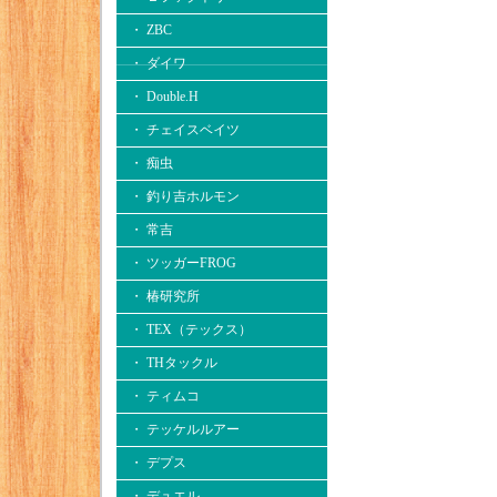
・ ZBC
・ ダイワ
・ Double.H
・ チェイスベイツ
・ 痴虫
・ 釣り吉ホルモン
・ 常吉
・ ツッガーFROG
・ 椿研究所
・ TEX（テックス）
・ THタックル
・ ティムコ
・ テッケルルアー
・ デプス
・ デュエル