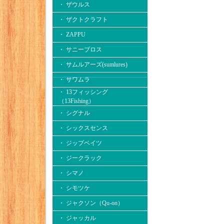
・ ザウルス
・ ザクトクラフト
・ ZAPPU
・ サニーブロス
・ サムルアーズ(sumlures)
・ サワムラ
・ 13フィッシング
（13Fishing）
・ シグナル
・ シックスセンス
・ ジップベイツ
・ ジークラック
・ シマノ
・ シモツケ
・ ジャクソン（Qu-on）
・ ジャッカル