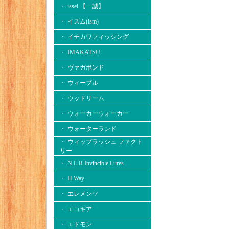
・ issei 【一誠】
・ イズム(ism)
・ イチカワフィッシング
・ IMAKATSU
・ ヴァガボンド
・ ウィーブル
・ ウッドリーム
・ ウォーカーウォーカー
・ ウォーターランド
・ ウィップラッシュ ファクト
リー
・ N.L.R Invincible Lures
・ H.Way
・ エレメンツ
・ エコギア
・ エドモン