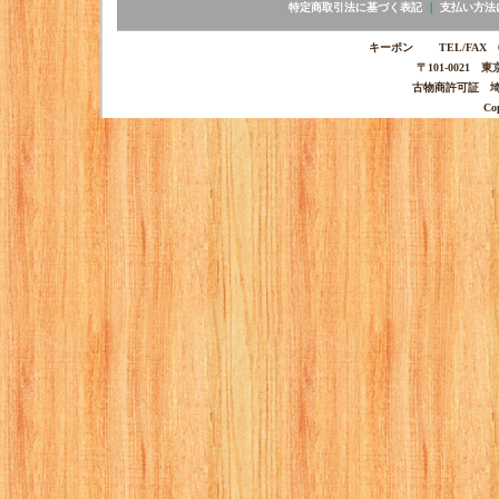
特定商取引法に基づく表記
｜
支払い方法
キーポン TEL/FAX 03-
〒101-0021 
古物商許可証 埼玉
Co