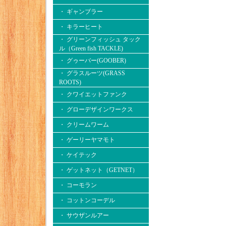
・ ギャンブラー
・ キラーヒート
・ グリーンフィッシュ タック
ル（Green fish TACKLE)
・ グゥーバー(GOOBER)
・ グラスルーツ(GRASS
ROOTS)
・ クワイエットファンク
・ グローデザインワークス
・ クリームワーム
・ ゲーリーヤマモト
・ ケイテック
・ ゲットネット（GETNET）
・ コーモラン
・ コットンコーデル
・ サウザンルアー