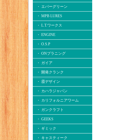
・ エバーグリーン
・ MPB LURES
・ L.T.ワークス
・ ENGINE
・ O.S.P
・ ONプラニング
・ ガイア
・ 開発クランク
・ 霞デザイン
・ カハラジャパン
・ カリフォルニアワーム
・ ガンクラフト
・ GEEKS
・ ギミック
・ キャスティーク