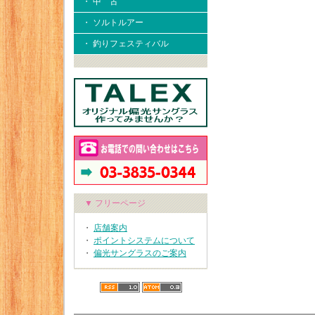
・ 中 古
・ ソルトルアー
・ 釣りフェスティバル
▼ フリーページ
・
店舗案内
・
ポイントシステムについて
・
偏光サングラスのご案内