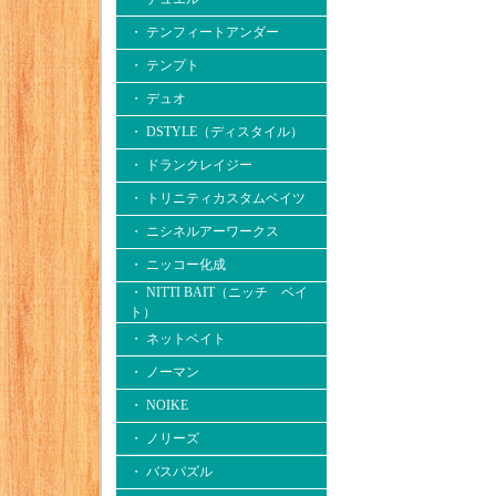
・ テンフィートアンダー
・ テンプト
・ デュオ
・ DSTYLE（ディスタイル）
・ ドランクレイジー
・ トリニティカスタムベイツ
・ ニシネルアーワークス
・ ニッコー化成
・ NITTI BAIT（ニッチ ベイ
ト）
・ ネットベイト
・ ノーマン
・ NOIKE
・ ノリーズ
・ バスパズル