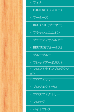
・ フィナ
・ FOLLOW（フォロー）
・ フーターズ
・ BOOYAH（ブーヤー）
・ フラッシュユニオン
・ ブラッディサムルアー
・ BRUTUS(ブルータス)
・ ブルーブルー
・ フレッドアーボガスト
・ フロントラインプロダクシ
ョン
・ プロフェッサー
・ プロジェクトゼロ
・ プロズファクトリー
・ フロッグ
・ ベイトブレス