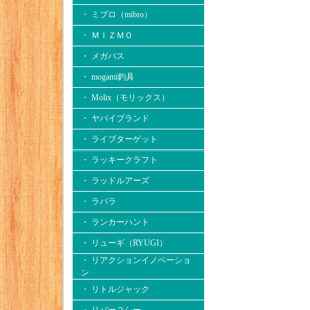
・ ミブロ（mibro）
・ ＭＩＺＭＯ
・ メガバス
・ mogami釣具
・ Molix（モリックス）
・ ヤバイブランド
・ ライブターゲット
・ ラッキークラフト
・ ラッドルアーズ
・ ラパラ
・ ランカーハント
・ リューギ（RYUGI）
・ リアクションイノベーショ
ン
・ リトルジャック