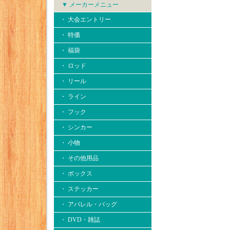
▼ メーカーメニュー
・ 大会エントリー
・ 特価
・ 福袋
・ ロッド
・ リール
・ ライン
・ フック
・ シンカー
・ 小物
・ その他用品
・ ボックス
・ ステッカー
・ アパレル・バッグ
・ DVD・雑誌