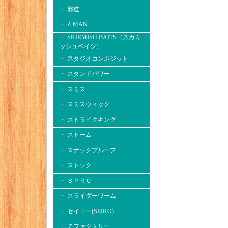
・ 邪道
・ Z-MAN
・ SKIRMISH BAITS（スカミ
ッシュベイツ）
・ スタジオコンポジット
・ スタンドパワー
・ スミス
・ スミスウィック
・ ストライクキング
・ ストーム
・ スナッグプルーフ
・ ストック
・ ＳＰＲＯ
・ スライダーワーム
・ セイコー(SEIKO)
・ Ｚファクトリー