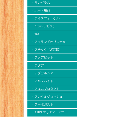
・ サングラス
・ ボート用品
・ アイスフォーゲル
・ Abyss(アビス）
・ ima
・ アイランドオリジナル
・ アチック（ATTIC）
・ アクアビット
・ アグア
・ アブガルシア
・ アルフハイト
・ アユムプロダクト
・ アンクルジョッシュ
・ アーボガスト
・ AHPLマッディーバニー