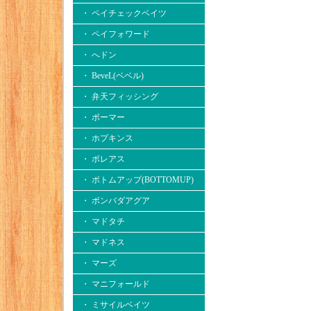
・ ペイチェックベイツ
・ ペイフォワード
・ へドン
・ BeveL(ベベル)
・ 弁天フィッシング
・ ボーマー
・ ホプキンス
・ ボレアス
・ ボトムアップ(BOTTOMUP)
・ ボンバダアグア
・ マドタチ
・ マドネス
・ マーズ
・ マニフォールド
・ ミサイルベイツ