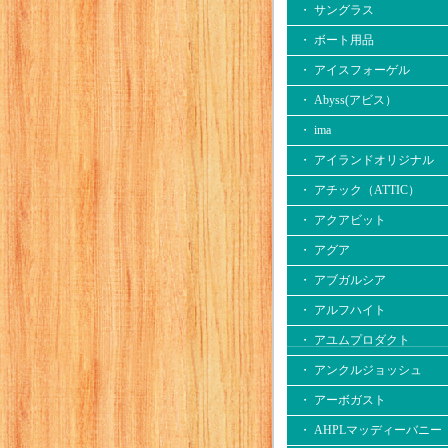
・ サングラス
・ ボート用品
・ アイスフォーゲル
・ Abyss(アビス）
・ ima
・ アイランドオリジナル
・ アチック（ATTIC）
・ アクアビット
・ アグア
・ アブガルシア
・ アルフハイト
・ アユムプロダクト
・ アンクルジョッシュ
・ アーボガスト
・ AHPLマッディーバニー