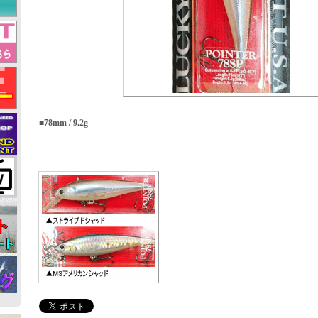
■78mm / 9.2g