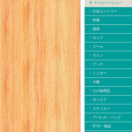
▼ メーカーメニュー
・ 大会エントリー
・ 特価
・ 福袋
・ ロッド
・ リール
・ ライン
・ フック
・ シンカー
・ 小物
・ その他用品
・ ボックス
・ ステッカー
・ アパレル・バッグ
・ DVD・雑誌