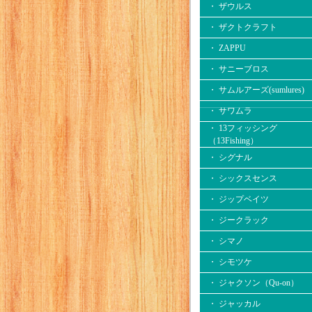
・ ザウルス
・ ザクトクラフト
・ ZAPPU
・ サニーブロス
・ サムルアーズ(sumlures)
・ サワムラ
・ 13フィッシング
（13Fishing）
・ シグナル
・ シックスセンス
・ ジップベイツ
・ ジークラック
・ シマノ
・ シモツケ
・ ジャクソン（Qu-on）
・ ジャッカル