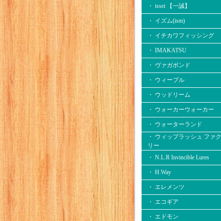
・ issei 【一誠】
・ イズム(ism)
・ イチカワフィッシング
・ IMAKATSU
・ ヴァガボンド
・ ウィーブル
・ ウッドリーム
・ ウォーカーウォーカー
・ ウォーターランド
・ ウィップラッシュ ファ
リー
・ N.L.R Invincible Lures
・ H.Way
・ エレメンツ
・ エコギア
・ エドモン