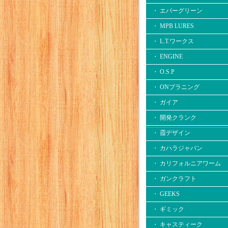
・ エバーグリーン
・ MPB LURES
・ L.T.ワークス
・ ENGINE
・ O.S.P
・ ONプラニング
・ ガイア
・ 開発クランク
・ 霞デザイン
・ カハラジャパン
・ カリフォルニアワーム
・ ガンクラフト
・ GEEKS
・ ギミック
・ キャスティーク