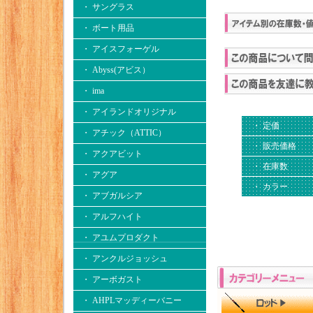
・ サングラス
・ ボート用品
・ アイスフォーゲル
・ Abyss(アビス）
・ ima
・ アイランドオリジナル
・ 定価
・ アチック（ATTIC）
・ 販売価格
・ アクアビット
・ 在庫数
・ アグア
・ カラー
・ アブガルシア
・ アルフハイト
・ アユムプロダクト
・ アンクルジョッシュ
・ アーボガスト
・ AHPLマッディーバニー