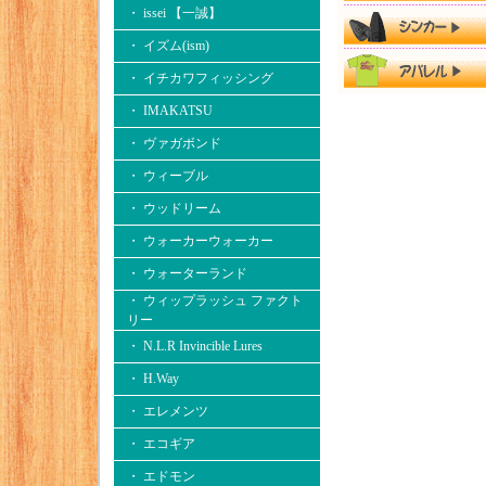
・ issei 【一誠】
・ イズム(ism)
・ イチカワフィッシング
・ IMAKATSU
・ ヴァガボンド
・ ウィーブル
・ ウッドリーム
・ ウォーカーウォーカー
・ ウォーターランド
・ ウィップラッシュ ファクト
リー
・ N.L.R Invincible Lures
・ H.Way
・ エレメンツ
・ エコギア
・ エドモン