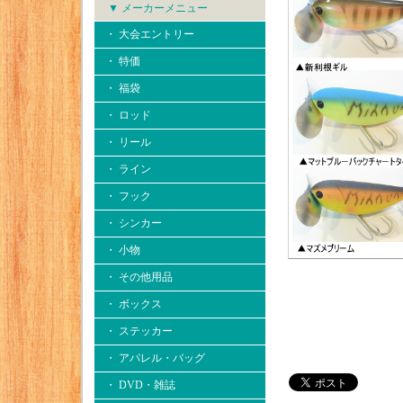
▼ メーカーメニュー
・ 大会エントリー
・ 特価
・ 福袋
・ ロッド
・ リール
・ ライン
・ フック
・ シンカー
・ 小物
・ その他用品
・ ボックス
・ ステッカー
・ アパレル・バッグ
・ DVD・雑誌