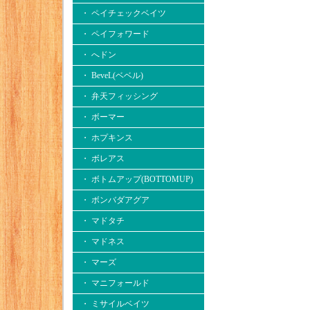
・ ペイチェックベイツ
・ ペイフォワード
・ へドン
・ BeveL(ベベル)
・ 弁天フィッシング
・ ボーマー
・ ホプキンス
・ ボレアス
・ ボトムアップ(BOTTOMUP)
・ ボンバダアグア
・ マドタチ
・ マドネス
・ マーズ
・ マニフォールド
・ ミサイルベイツ