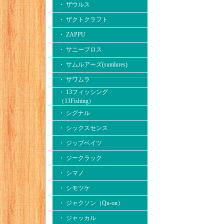
・ ザウルス
・ ザクトクラフト
・ ZAPPU
・ サニーブロス
・ サムルアーズ(sumlures)
・ サワムラ
・ 13フィッシング
（13Fishing）
・ シグナル
・ シックスセンス
・ ジップベイツ
・ ジークラック
・ シマノ
・ シモツケ
・ ジャクソン（Qu-on）
・ ジャッカル