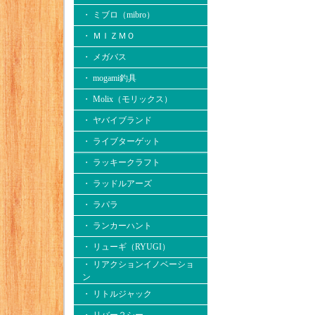
・ ミブロ（mibro）
・ ＭＩＺＭＯ
・ メガバス
・ mogami釣具
・ Molix（モリックス）
・ ヤバイブランド
・ ライブターゲット
・ ラッキークラフト
・ ラッドルアーズ
・ ラパラ
・ ランカーハント
・ リューギ（RYUGI）
・ リアクションイノベーショ
ン
・ リトルジャック