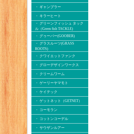
・ ギャンブラー
・ キラーヒート
・ グリーンフィッシュ タック
ル（Green fish TACKLE)
・ グゥーバー(GOOBER)
・ グラスルーツ(GRASS
ROOTS)
・ クワイエットファンク
・ グローデザインワークス
・ クリームワーム
・ ゲーリーヤマモト
・ ケイテック
・ ゲットネット（GETNET）
・ コーモラン
・ コットンコーデル
・ サウザンルアー