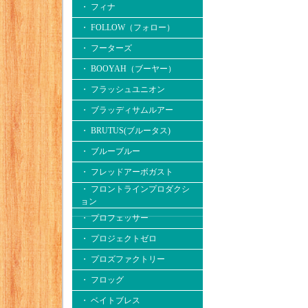
・ フィナ
・ FOLLOW（フォロー）
・ フーターズ
・ BOOYAH（ブーヤー）
・ フラッシュユニオン
・ ブラッディサムルアー
・ BRUTUS(ブルータス)
・ ブルーブルー
・ フレッドアーボガスト
・ フロントラインプロダクシ
ョン
・ プロフェッサー
・ プロジェクトゼロ
・ プロズファクトリー
・ フロッグ
・ ベイトブレス