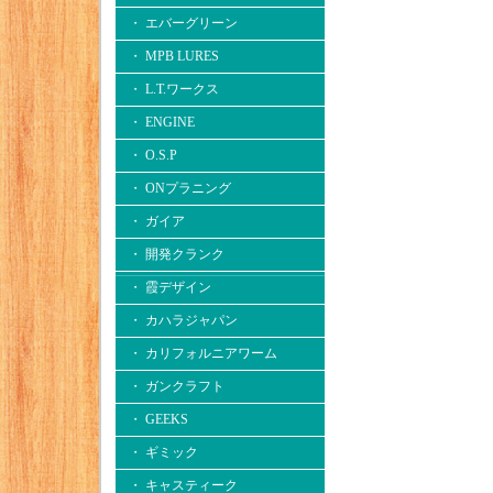
・ エバーグリーン
・ MPB LURES
・ L.T.ワークス
・ ENGINE
・ O.S.P
・ ONプラニング
・ ガイア
・ 開発クランク
・ 霞デザイン
・ カハラジャパン
・ カリフォルニアワーム
・ ガンクラフト
・ GEEKS
・ ギミック
・ キャスティーク