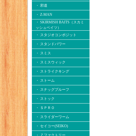
・ 邪道
・ Z-MAN
・ SKIRMISH BAITS（スカミ
ッシュベイツ）
・ スタジオコンポジット
・ スタンドパワー
・ スミス
・ スミスウィック
・ ストライクキング
・ ストーム
・ スナッグプルーフ
・ ストック
・ ＳＰＲＯ
・ スライダーワーム
・ セイコー(SEIKO)
・ Ｚファクトリー