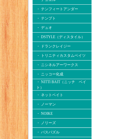
・ テンフィートアンダー
・ テンプト
・ デュオ
・ DSTYLE（ディスタイル）
・ ドランクレイジー
・ トリニティカスタムベイツ
・ ニシネルアーワークス
・ ニッコー化成
・ NITTI BAIT（ニッチ ベイ
ト）
・ ネットベイト
・ ノーマン
・ NOIKE
・ ノリーズ
・ バスパズル