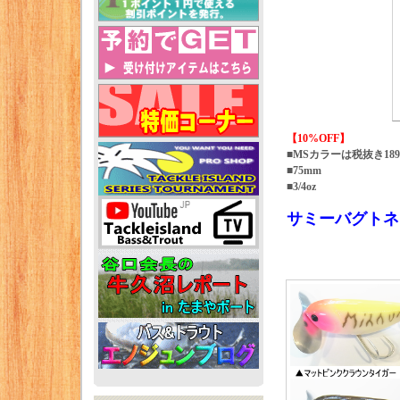
【10%OFF】
■MSカラーは税抜き18
■75mm
■3/4oz
サミーバグトネ