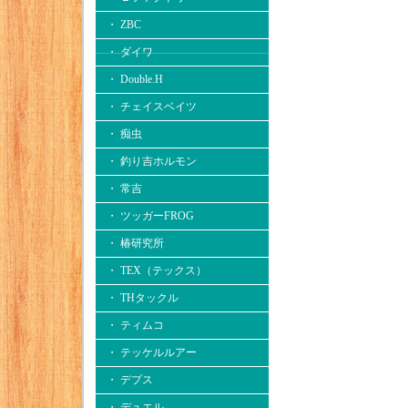
・ ZBC
・ ダイワ
・ Double.H
・ チェイスベイツ
・ 痴虫
・ 釣り吉ホルモン
・ 常吉
・ ツッガーFROG
・ 椿研究所
・ TEX（テックス）
・ THタックル
・ ティムコ
・ テッケルルアー
・ デプス
・ デュエル