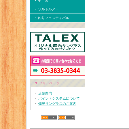
・ 中 古
・ ソルトルアー
・ 釣りフェスティバル
▼ フリーページ
・
店舗案内
・
ポイントシステムについて
・
偏光サングラスのご案内