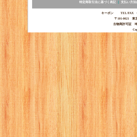
特定商取引法に基づく表記
｜
支払い方法
キーポン TEL/FAX 03-
〒101-0021 
古物商許可証 埼玉
Co