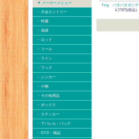
▼ メーカーメニュー
Frog パタパタガン
4,378円(税込)
・ 大会エントリー
・ 特価
・ 福袋
・ ロッド
・ リール
・ ライン
・ フック
・ シンカー
・ 小物
・ その他用品
・ ボックス
・ ステッカー
・ アパレル・バッグ
・ DVD・雑誌