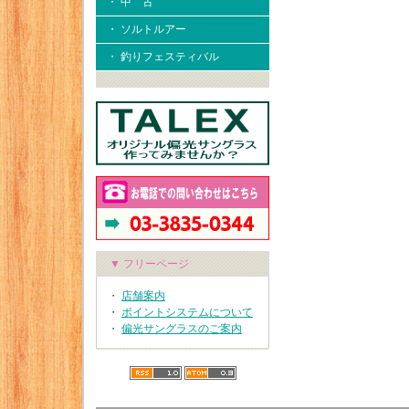
・ 中 古
・ ソルトルアー
・ 釣りフェスティバル
▼ フリーページ
・
店舗案内
・
ポイントシステムについて
・
偏光サングラスのご案内