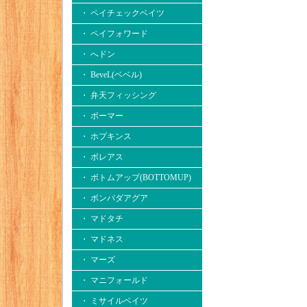
・ ペイチェックベイツ
・ ペイフォワード
・ へドン
・ BeveL(ベベル)
・ 弁天フィッシング
・ ボーマー
・ ホプキンス
・ ボレアス
・ ボトムアップ(BOTTOMUP)
・ ボンバダアグア
・ マドタチ
・ マドネス
・ マーズ
・ マニフォールド
・ ミサイルベイツ