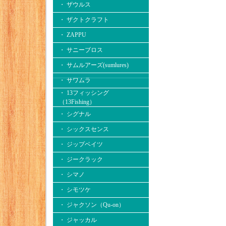
・ ザウルス
・ ザクトクラフト
・ ZAPPU
・ サニーブロス
・ サムルアーズ(sumlures)
・ サワムラ
・ 13フィッシング
（13Fishing）
・ シグナル
・ シックスセンス
・ ジップベイツ
・ ジークラック
・ シマノ
・ シモツケ
・ ジャクソン（Qu-on）
・ ジャッカル