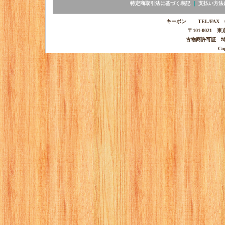
特定商取引法に基づく表記
｜
支払い方法
キーポン TEL/FAX 03-
〒101-0021 
古物商許可証 埼玉
Co