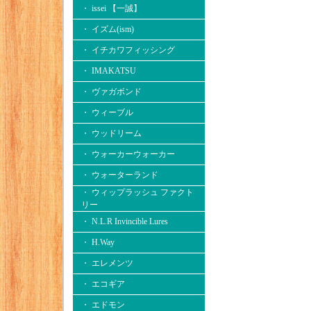
・ issei 【一誠】
・ イズム(ism)
・ イチカワフィッシング
・ IMAKATSU
・ ヴァガボンド
・ ウィーブル
・ ウッドリーム
・ ウォーカーウォーカー
・ ウォーターランド
・ ウィップラッシュ ファクト
リー
・ N.L.R Invincible Lures
・ H.Way
・ エレメンツ
・ エコギア
・ エドモン