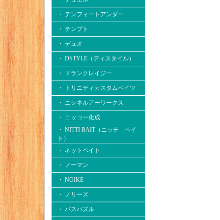
・ テンフィートアンダー
・ テンプト
・ デュオ
・ DSTYLE（ディスタイル）
・ ドランクレイジー
・ トリニティカスタムベイツ
・ ニシネルアーワークス
・ ニッコー化成
・ NITTI BAIT（ニッチ ベイ
ト）
・ ネットベイト
・ ノーマン
・ NOIKE
・ ノリーズ
・ バスパズル