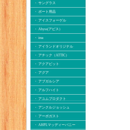
・ サングラス
・ ボート用品
・ アイスフォーゲル
・ Abyss(アビス）
・ ima
・ アイランドオリジナル
・ アチック（ATTIC）
・ アクアビット
・ アグア
・ アブガルシア
・ アルフハイト
・ アユムプロダクト
・ アンクルジョッシュ
・ アーボガスト
・ AHPLマッディーバニー