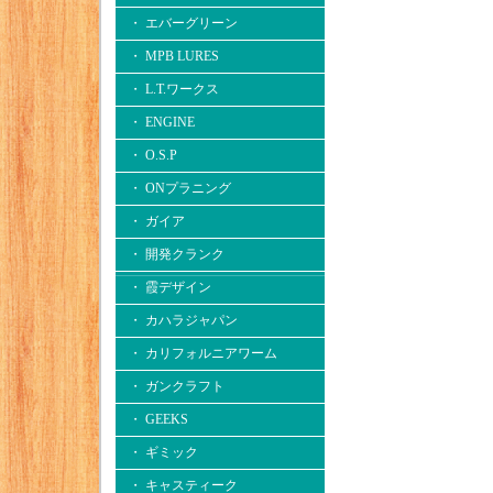
・ エバーグリーン
・ MPB LURES
・ L.T.ワークス
・ ENGINE
・ O.S.P
・ ONプラニング
・ ガイア
・ 開発クランク
・ 霞デザイン
・ カハラジャパン
・ カリフォルニアワーム
・ ガンクラフト
・ GEEKS
・ ギミック
・ キャスティーク