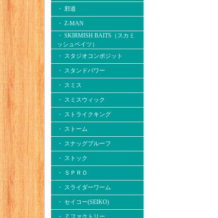
・ 邪道
・ Z-MAN
・ SKIRMISH BAITS（スカミ
ッシュベイツ）
・ スタジオコンポジット
・ スタンドパワー
・ スミス
・ スミスウィック
・ ストライクキング
・ ストーム
・ スナッグプルーフ
・ ストック
・ ＳＰＲＯ
・ スライダーワーム
・ セイコー(SEIKO)
・ Ｚファクトリー