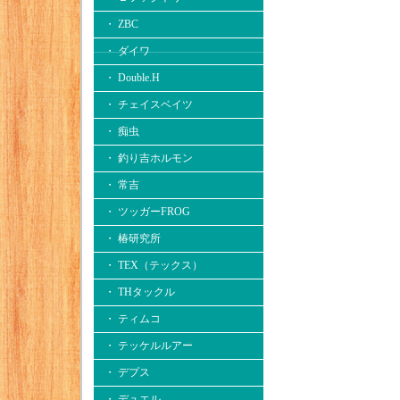
・ ZBC
・ ダイワ
・ Double.H
・ チェイスベイツ
・ 痴虫
・ 釣り吉ホルモン
・ 常吉
・ ツッガーFROG
・ 椿研究所
・ TEX（テックス）
・ THタックル
・ ティムコ
・ テッケルルアー
・ デプス
・ デュエル