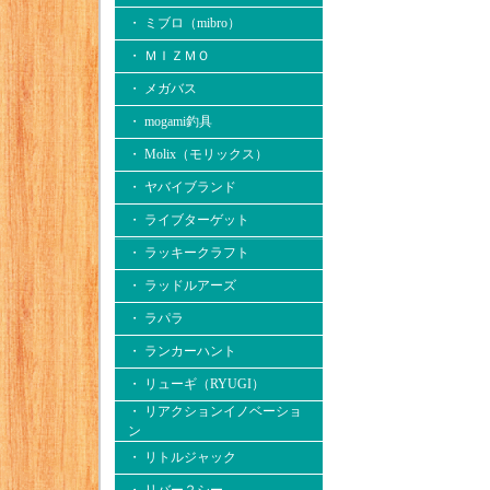
・ ミブロ（mibro）
・ ＭＩＺＭＯ
・ メガバス
・ mogami釣具
・ Molix（モリックス）
・ ヤバイブランド
・ ライブターゲット
・ ラッキークラフト
・ ラッドルアーズ
・ ラパラ
・ ランカーハント
・ リューギ（RYUGI）
・ リアクションイノベーショ
ン
・ リトルジャック