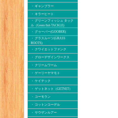
・ ギャンブラー
・ キラーヒート
・ グリーンフィッシュ タック
ル（Green fish TACKLE)
・ グゥーバー(GOOBER)
・ グラスルーツ(GRASS
ROOTS)
・ クワイエットファンク
・ グローデザインワークス
・ クリームワーム
・ ゲーリーヤマモト
・ ケイテック
・ ゲットネット（GETNET）
・ コーモラン
・ コットンコーデル
・ サウザンルアー