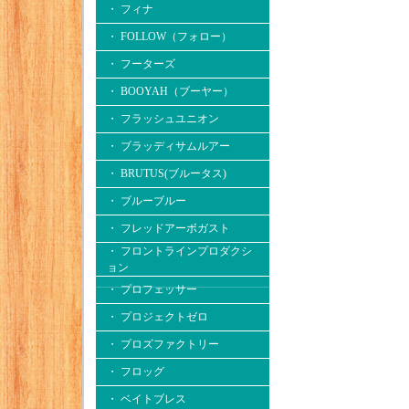
・ フィナ
・ FOLLOW（フォロー）
・ フーターズ
・ BOOYAH（ブーヤー）
・ フラッシュユニオン
・ ブラッディサムルアー
・ BRUTUS(ブルータス)
・ ブルーブルー
・ フレッドアーボガスト
・ フロントラインプロダクシ
ョン
・ プロフェッサー
・ プロジェクトゼロ
・ プロズファクトリー
・ フロッグ
・ ベイトブレス