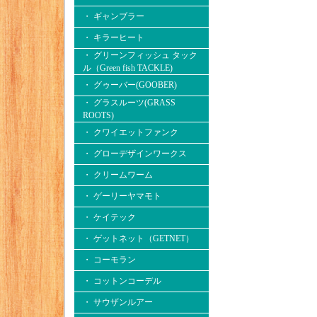
・ ギャンブラー
・ キラーヒート
・ グリーンフィッシュ タック
ル（Green fish TACKLE)
・ グゥーバー(GOOBER)
・ グラスルーツ(GRASS
ROOTS)
・ クワイエットファンク
・ グローデザインワークス
・ クリームワーム
・ ゲーリーヤマモト
・ ケイテック
・ ゲットネット（GETNET）
・ コーモラン
・ コットンコーデル
・ サウザンルアー