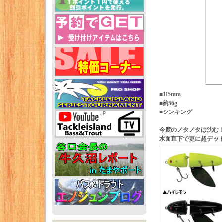
■115mm
■約56g
■シンキング
今度のノタノタは沈む
水面直下で更に超デッ