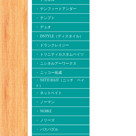
・ テンフィートアンダー
・ テンプト
・ デュオ
・ DSTYLE（ディスタイル）
・ ドランクレイジー
・ トリニティカスタムベイツ
・ ニシネルアーワークス
・ ニッコー化成
・ NITTI BAIT（ニッチ ベイ
ト）
・ ネットベイト
・ ノーマン
・ NOIKE
・ ノリーズ
・ バスパズル