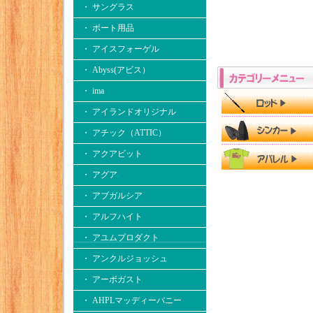
・ サングラス
・ ボート用品
・ アイスフォーゲル
・ Abyss(アビス）
・ ima
・ アイランドオリジナル
・ アチック（ATTIC）
・ アクアビット
・ アグア
・ アブガルシア
・ アルフハイト
・ アユムプロダクト
・ アンクルジョッシュ
・ アーボガスト
・ AHPLマッディーバニー