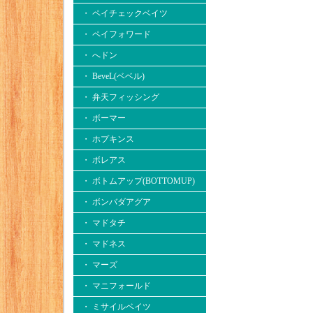
・ ペイチェックベイツ
・ ペイフォワード
・ へドン
・ BeveL(ベベル)
・ 弁天フィッシング
・ ボーマー
・ ホプキンス
・ ボレアス
・ ボトムアップ(BOTTOMUP)
・ ボンバダアグア
・ マドタチ
・ マドネス
・ マーズ
・ マニフォールド
・ ミサイルベイツ