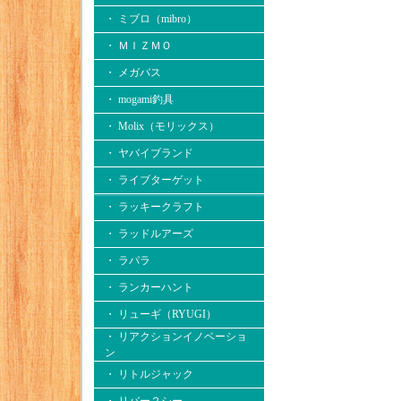
・ ミブロ（mibro）
・ ＭＩＺＭＯ
・ メガバス
・ mogami釣具
・ Molix（モリックス）
・ ヤバイブランド
・ ライブターゲット
・ ラッキークラフト
・ ラッドルアーズ
・ ラパラ
・ ランカーハント
・ リューギ（RYUGI）
・ リアクションイノベーショ
ン
・ リトルジャック