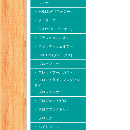
・ フィナ
・ FOLLOW（フォロー）
・ フーターズ
・ BOOYAH（ブーヤー）
・ フラッシュユニオン
・ ブラッディサムルアー
・ BRUTUS(ブルータス)
・ ブルーブルー
・ フレッドアーボガスト
・ フロントラインプロダクシ
ョン
・ プロフェッサー
・ プロジェクトゼロ
・ プロズファクトリー
・ フロッグ
・ ベイトブレス