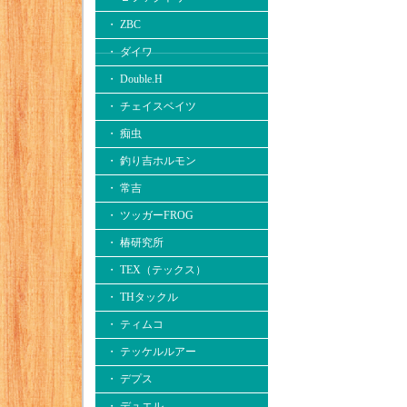
・ ZBC
・ ダイワ
・ Double.H
・ チェイスベイツ
・ 痴虫
・ 釣り吉ホルモン
・ 常吉
・ ツッガーFROG
・ 椿研究所
・ TEX（テックス）
・ THタックル
・ ティムコ
・ テッケルルアー
・ デプス
・ デュエル