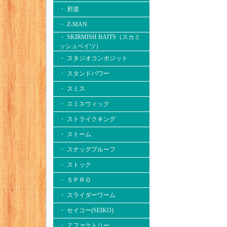
・ 邪道
・ Z-MAN
・ SKIRMISH BAITS（スカミ
ッシュベイツ）
・ スタジオコンポジット
・ スタンドパワー
・ スミス
・ スミスウィック
・ ストライクキング
・ ストーム
・ スナッグプルーフ
・ ストック
・ ＳＰＲＯ
・ スライダーワーム
・ セイコー(SEIKO)
・ Ｚファクトリー