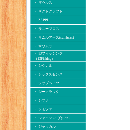
・ ザウルス
・ ザクトクラフト
・ ZAPPU
・ サニーブロス
・ サムルアーズ(sumlures)
・ サワムラ
・ 13フィッシング
（13Fishing）
・ シグナル
・ シックスセンス
・ ジップベイツ
・ ジークラック
・ シマノ
・ シモツケ
・ ジャクソン（Qu-on）
・ ジャッカル