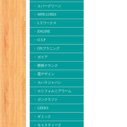
・ エバーグリーン
・ MPB LURES
・ L.T.ワークス
・ ENGINE
・ O.S.P
・ ONプラニング
・ ガイア
・ 開発クランク
・ 霞デザイン
・ カハラジャパン
・ カリフォルニアワーム
・ ガンクラフト
・ GEEKS
・ ギミック
・ キャスティーク