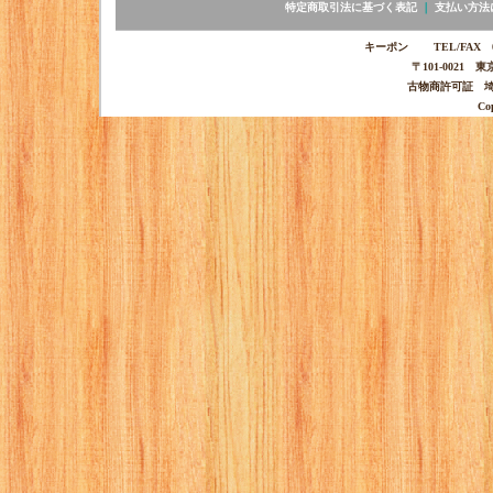
特定商取引法に基づく表記
｜
支払い方法
キーポン TEL/FAX 03-
〒101-0021 
古物商許可証 埼玉
Co