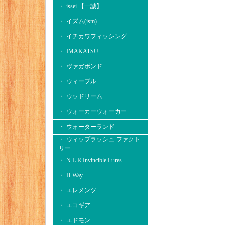
・ issei 【一誠】
・ イズム(ism)
・ イチカワフィッシング
・ IMAKATSU
・ ヴァガボンド
・ ウィーブル
・ ウッドリーム
・ ウォーカーウォーカー
・ ウォーターランド
・ ウィップラッシュ ファクト
リー
・ N.L.R Invincible Lures
・ H.Way
・ エレメンツ
・ エコギア
・ エドモン