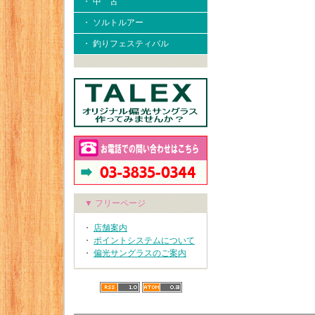
・ 中 古
・ ソルトルアー
・ 釣りフェスティバル
▼ フリーページ
・
店舗案内
・
ポイントシステムについて
・
偏光サングラスのご案内