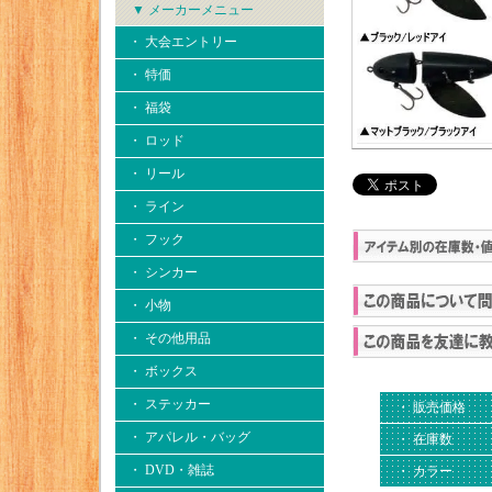
▼ メーカーメニュー
・ 大会エントリー
・ 特価
・ 福袋
・ ロッド
・ リール
・ ライン
・ フック
・ シンカー
・ 小物
・ その他用品
・ ボックス
・ ステッカー
・ 販売価格
・ アパレル・バッグ
・ 在庫数
・ DVD・雑誌
・ カラー