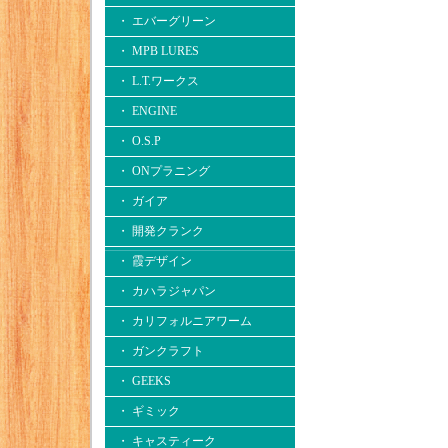
・ エバーグリーン
・ MPB LURES
・ L.T.ワークス
・ ENGINE
・ O.S.P
・ ONプラニング
・ ガイア
・ 開発クランク
・ 霞デザイン
・ カハラジャパン
・ カリフォルニアワーム
・ ガンクラフト
・ GEEKS
・ ギミック
・ キャスティーク