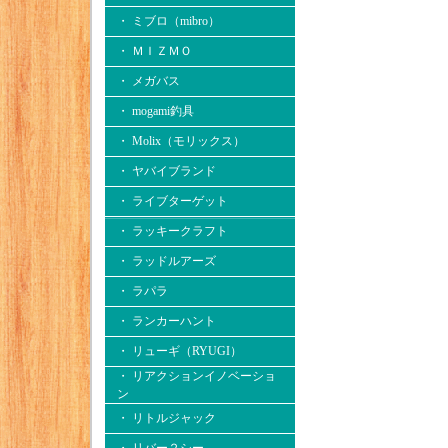
・ ミブロ（mibro）
・ ＭＩＺＭＯ
・ メガバス
・ mogami釣具
・ Molix（モリックス）
・ ヤバイブランド
・ ライブターゲット
・ ラッキークラフト
・ ラッドルアーズ
・ ラパラ
・ ランカーハント
・ リューギ（RYUGI）
・ リアクションイノベーショ
ン
・ リトルジャック