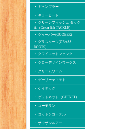
・ ギャンブラー
・ キラーヒート
・ グリーンフィッシュ タック
ル（Green fish TACKLE)
・ グゥーバー(GOOBER)
・ グラスルーツ(GRASS
ROOTS)
・ クワイエットファンク
・ グローデザインワークス
・ クリームワーム
・ ゲーリーヤマモト
・ ケイテック
・ ゲットネット（GETNET）
・ コーモラン
・ コットンコーデル
・ サウザンルアー