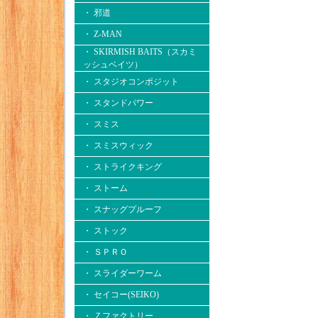
・ 邪道
・ Z-MAN
・ SKIRMISH BAITS（スカミ
ッシュベイツ）
・ スタジオコンポジット
・ スタンドパワー
・ スミス
・ スミスウィック
・ ストライクキング
・ ストーム
・ スナッグプルーフ
・ ストック
・ ＳＰＲＯ
・ スライダーワーム
・ セイコー(SEIKO)
・ Ｚファクトリー