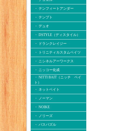
・ テンフィートアンダー
・ テンプト
・ デュオ
・ DSTYLE（ディスタイル）
・ ドランクレイジー
・ トリニティカスタムベイツ
・ ニシネルアーワークス
・ ニッコー化成
・ NITTI BAIT（ニッチ ベイ
ト）
・ ネットベイト
・ ノーマン
・ NOIKE
・ ノリーズ
・ バスパズル