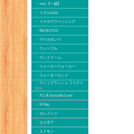
・ issei 【一誠】
・ イズム(ism)
・ イチカワフィッシング
・ IMAKATSU
・ ヴァガボンド
・ ウィーブル
・ ウッドリーム
・ ウォーカーウォーカー
・ ウォーターランド
・ ウィップラッシュ ファクト
リー
・ N.L.R Invincible Lures
・ H.Way
・ エレメンツ
・ エコギア
・ エドモン