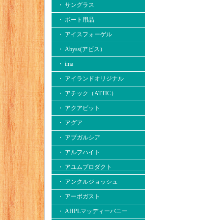
・ サングラス
・ ボート用品
・ アイスフォーゲル
・ Abyss(アビス）
・ ima
・ アイランドオリジナル
・ アチック（ATTIC）
・ アクアビット
・ アグア
・ アブガルシア
・ アルフハイト
・ アユムプロダクト
・ アンクルジョッシュ
・ アーボガスト
・ AHPLマッディーバニー