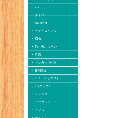
・ ZBC
・ ダイワ
・ Double.H
・ チェイスベイツ
・ 痴虫
・ 釣り吉ホルモン
・ 常吉
・ ツッガーFROG
・ 椿研究所
・ TEX（テックス）
・ THタックル
・ ティムコ
・ テッケルルアー
・ デプス
・ デュエル