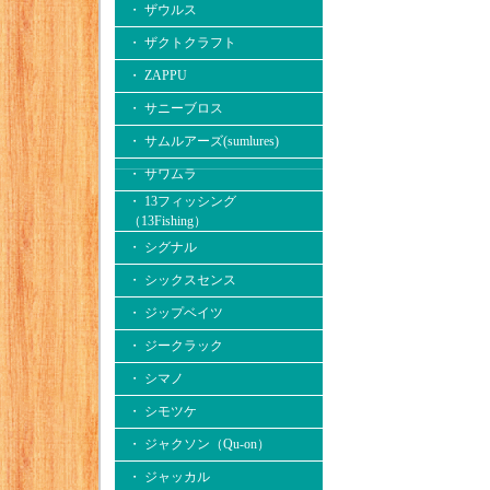
・ ザウルス
・ ザクトクラフト
・ ZAPPU
・ サニーブロス
・ サムルアーズ(sumlures)
・ サワムラ
・ 13フィッシング
（13Fishing）
・ シグナル
・ シックスセンス
・ ジップベイツ
・ ジークラック
・ シマノ
・ シモツケ
・ ジャクソン（Qu-on）
・ ジャッカル