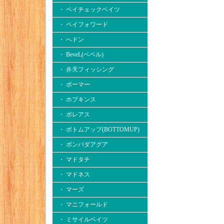
・ ペイチェックベイツ
・ ペイフォワード
・ へドン
・ BeveL(ベベル)
・ 弁天フィッシング
・ ボーマー
・ ホプキンス
・ ボレアス
・ ボトムアップ(BOTTOMUP)
・ ボンバダアグア
・ マドタチ
・ マドネス
・ マーズ
・ マニフォールド
・ ミサイルベイツ