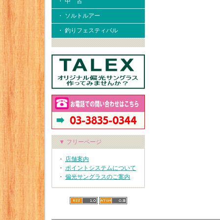
・ 中 古
・ ソルトルアー
・ 釣りフェスティバル
▼ フリーページ
・
店舗案内
・
ポイントシステムについて
・
偏光サングラスのご案内