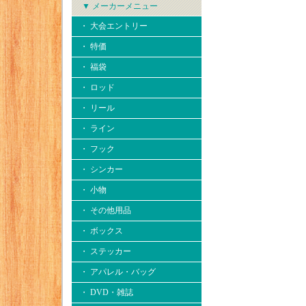
▼ メーカーメニュー
・ 大会エントリー
・ 特価
・ 福袋
・ ロッド
・ リール
・ ライン
・ フック
・ シンカー
・ 小物
・ その他用品
・ ボックス
・ ステッカー
・ アパレル・バッグ
・ DVD・雑誌