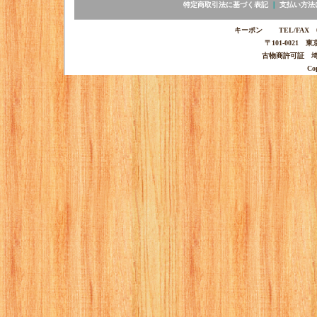
特定商取引法に基づく表記
｜
支払い方法
キーポン TEL/FAX 03-
〒101-0021 
古物商許可証 埼玉
Co