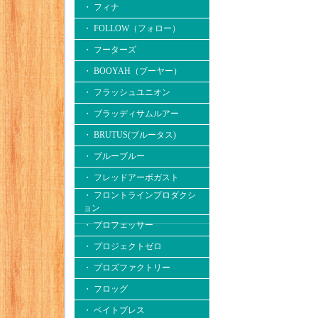
・ フィナ
・ FOLLOW（フォロー）
・ フーターズ
・ BOOYAH（ブーヤー）
・ フラッシュユニオン
・ ブラッディサムルアー
・ BRUTUS(ブルータス)
・ ブルーブルー
・ フレッドアーボガスト
・ フロントラインプロダクシ
ョン
・ プロフェッサー
・ プロジェクトゼロ
・ プロズファクトリー
・ フロッグ
・ ベイトブレス