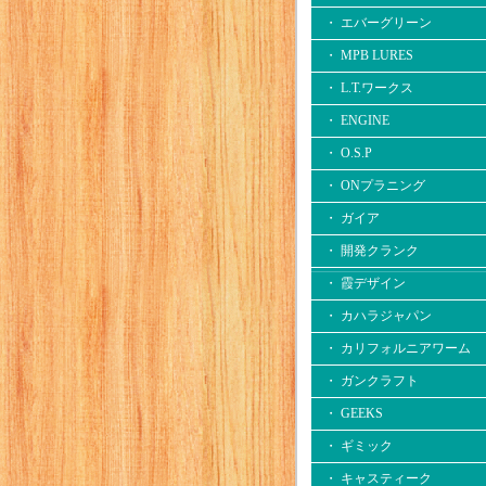
・ エバーグリーン
・ MPB LURES
・ L.T.ワークス
・ ENGINE
・ O.S.P
・ ONプラニング
・ ガイア
・ 開発クランク
・ 霞デザイン
・ カハラジャパン
・ カリフォルニアワーム
・ ガンクラフト
・ GEEKS
・ ギミック
・ キャスティーク