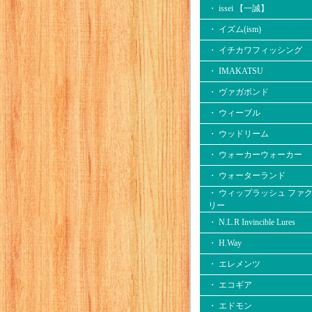
・ issei 【一誠】
・ イズム(ism)
・ イチカワフィッシング
・ IMAKATSU
・ ヴァガボンド
・ ウィーブル
・ ウッドリーム
・ ウォーカーウォーカー
・ ウォーターランド
・ ウィップラッシュ ファ
リー
・ N.L.R Invincible Lures
・ H.Way
・ エレメンツ
・ エコギア
・ エドモン