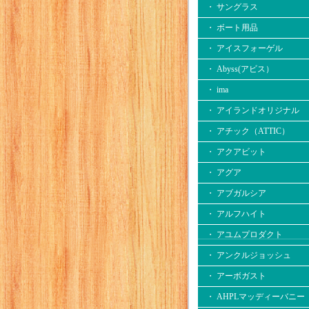
・ サングラス
・ ボート用品
・ アイスフォーゲル
・ Abyss(アビス）
・ ima
・ アイランドオリジナル
・ アチック（ATTIC）
・ アクアビット
・ アグア
・ アブガルシア
・ アルフハイト
・ アユムプロダクト
・ アンクルジョッシュ
・ アーボガスト
・ AHPLマッディーバニー