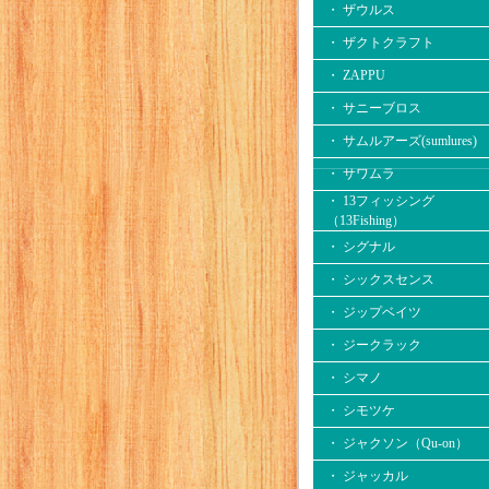
・ ザウルス
・ ザクトクラフト
・ ZAPPU
・ サニーブロス
・ サムルアーズ(sumlures)
・ サワムラ
・ 13フィッシング
（13Fishing）
・ シグナル
・ シックスセンス
・ ジップベイツ
・ ジークラック
・ シマノ
・ シモツケ
・ ジャクソン（Qu-on）
・ ジャッカル