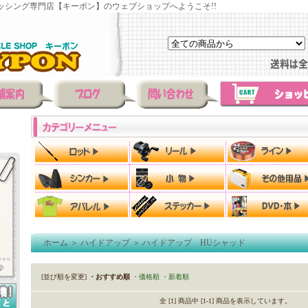
ッシング専門店【キーポン】のウェブショップへようこそ!!
ホーム
＞
ハイドアップ
＞
ハイドアップ HUシャッド
[並び順を変更]
・おすすめ順
・価格順
・新着順
全 [1] 商品中 [1-1] 商品を表示しています。