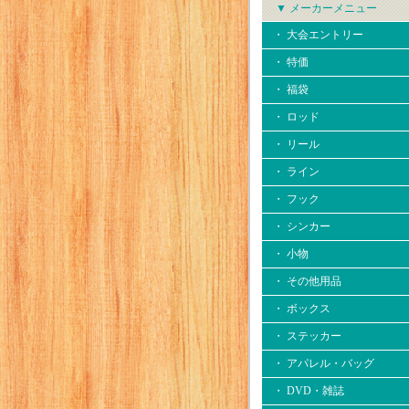
▼ メーカーメニュー
・ 大会エントリー
・ 特価
・ 福袋
・ ロッド
・ リール
・ ライン
・ フック
・ シンカー
・ 小物
・ その他用品
・ ボックス
・ ステッカー
・ アパレル・バッグ
・ DVD・雑誌