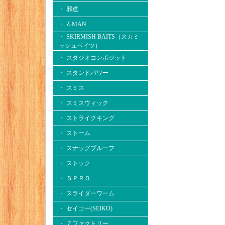
・ 邪道
・ Z-MAN
・ SKIRMISH BAITS（スカミ
ッシュベイツ）
・ スタジオコンポジット
・ スタンドパワー
・ スミス
・ スミスウィック
・ ストライクキング
・ ストーム
・ スナッグプルーフ
・ ストック
・ ＳＰＲＯ
・ スライダーワーム
・ セイコー(SEIKO)
・ Ｚファクトリー