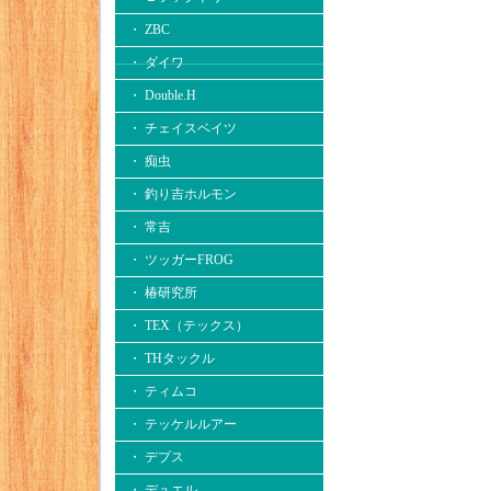
・ ZBC
・ ダイワ
・ Double.H
・ チェイスベイツ
・ 痴虫
・ 釣り吉ホルモン
・ 常吉
・ ツッガーFROG
・ 椿研究所
・ TEX（テックス）
・ THタックル
・ ティムコ
・ テッケルルアー
・ デプス
・ デュエル