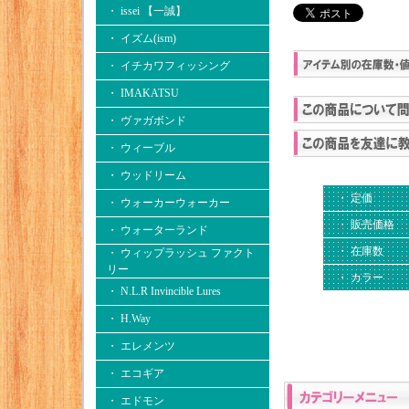
・ issei 【一誠】
・ イズム(ism)
・ イチカワフィッシング
・ IMAKATSU
・ ヴァガボンド
・ ウィーブル
・ ウッドリーム
・ 定価
・ ウォーカーウォーカー
・ 販売価格
・ ウォーターランド
・ 在庫数
・ ウィップラッシュ ファクト
リー
・ カラー
・ N.L.R Invincible Lures
・ H.Way
・ エレメンツ
・ エコギア
・ エドモン