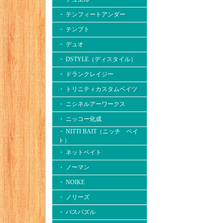
・ テンフィートアンダー
・ テンプト
・ デュオ
・ DSTYLE（ディスタイル）
・ ドランクレイジー
・ トリニティカスタムベイツ
・ ニシネルアーワークス
・ ニッコー化成
・ NITTI BAIT（ニッチ ベイ
ト）
・ ネットベイト
・ ノーマン
・ NOIKE
・ ノリーズ
・ バスパズル