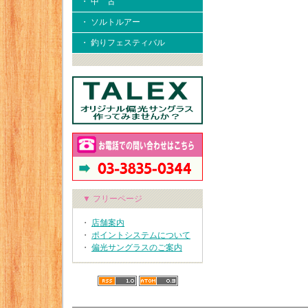
・ 中 古
・ ソルトルアー
・ 釣りフェスティバル
▼ フリーページ
・
店舗案内
・
ポイントシステムについて
・
偏光サングラスのご案内