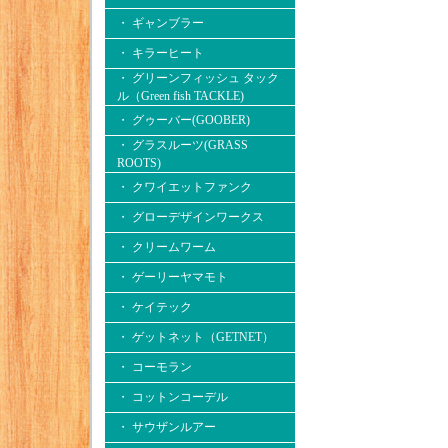
・ ギャンブラー
・ キラーヒート
・ グリーンフィッシュ タック
ル（Green fish TACKLE)
・ グゥーバー(GOOBER)
・ グラスルーツ(GRASS
ROOTS)
・ クワイエットファンク
・ グローデザインワークス
・ クリームワーム
・ ゲーリーヤマモト
・ ケイテック
・ ゲットネット（GETNET）
・ コーモラン
・ コットンコーデル
・ サウザンルアー