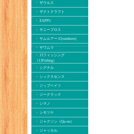
・ ザウルス
・ ザクトクラフト
・ ZAPPU
・ サニーブロス
・ サムルアーズ(sumlures)
・ サワムラ
・ 13フィッシング
（13Fishing）
・ シグナル
・ シックスセンス
・ ジップベイツ
・ ジークラック
・ シマノ
・ シモツケ
・ ジャクソン（Qu-on）
・ ジャッカル