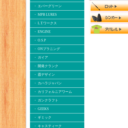
・ エバーグリーン
・ MPB LURES
・ L.T.ワークス
・ ENGINE
・ O.S.P
・ ONプラニング
・ ガイア
・ 開発クランク
・ 霞デザイン
・ カハラジャパン
・ カリフォルニアワーム
・ ガンクラフト
・ GEEKS
・ ギミック
・ キャスティーク