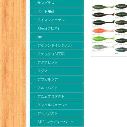
・ サングラス
・ ボート用品
・ アイスフォーゲル
・ Abyss(アビス）
・ ima
・ アイランドオリジナル
・ アチック（ATTIC）
・ アクアビット
・ アグア
・ アブガルシア
・ アルフハイト
・ アユムプロダクト
・ アンクルジョッシュ
・ アーボガスト
・ AHPLマッディーバニー