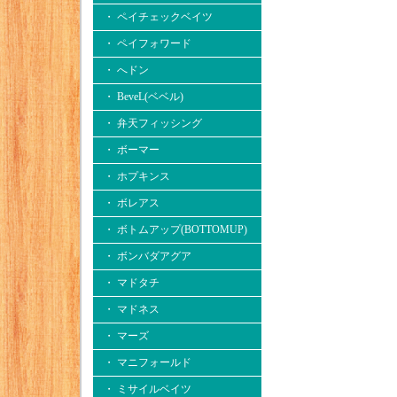
・ ペイチェックベイツ
・ ペイフォワード
・ へドン
・ BeveL(ベベル)
・ 弁天フィッシング
・ ボーマー
・ ホプキンス
・ ボレアス
・ ボトムアップ(BOTTOMUP)
・ ボンバダアグア
・ マドタチ
・ マドネス
・ マーズ
・ マニフォールド
・ ミサイルベイツ