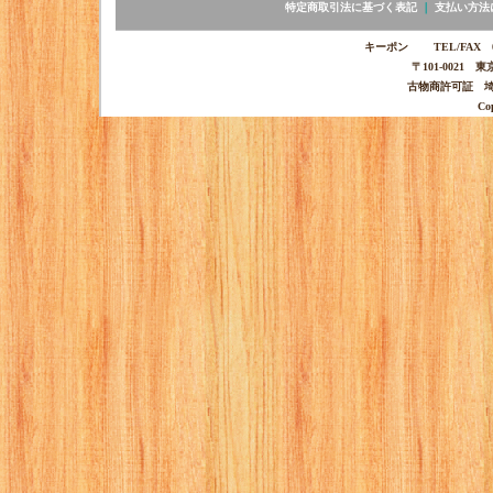
特定商取引法に基づく表記
｜
支払い方法
キーポン TEL/FAX 03-
〒101-0021 
古物商許可証 埼玉
Co