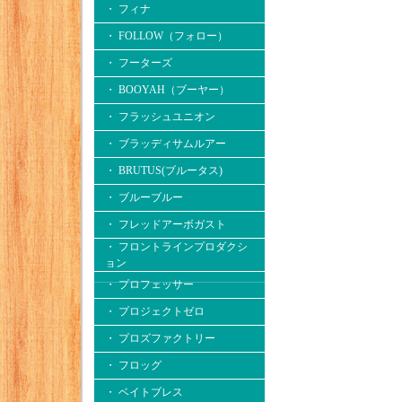
・ フィナ
・ FOLLOW（フォロー）
・ フーターズ
・ BOOYAH（ブーヤー）
・ フラッシュユニオン
・ ブラッディサムルアー
・ BRUTUS(ブルータス)
・ ブルーブルー
・ フレッドアーボガスト
・ フロントラインプロダクシ
ョン
・ プロフェッサー
・ プロジェクトゼロ
・ プロズファクトリー
・ フロッグ
・ ベイトブレス