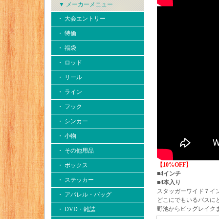
▼ メーカーメニュー
・ 大会エントリー
・ 特価
・ 福袋
・ ロッド
・ リール
・ ライン
・ フック
・ シンカー
・ 小物
・ その他用品
【10%OFF】
・ ボックス
■4インチ
・ ステッカー
■4本入り
スタッガーワイド７イ
・ アパレル・バッグ
どこにでもいるバスに
野池からビッグレイク
・ DVD・雑誌