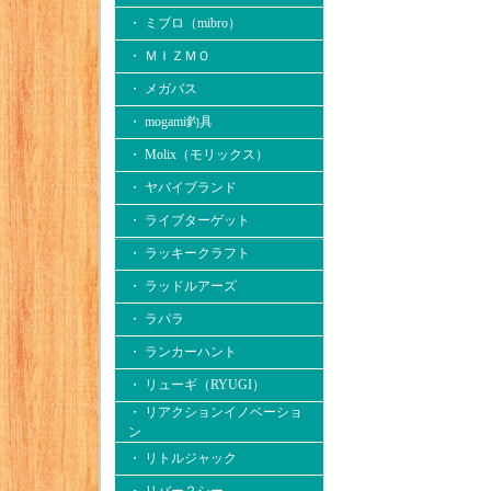
・ ミブロ（mibro）
・ ＭＩＺＭＯ
・ メガバス
・ mogami釣具
・ Molix（モリックス）
・ ヤバイブランド
・ ライブターゲット
・ ラッキークラフト
・ ラッドルアーズ
・ ラパラ
・ ランカーハント
・ リューギ（RYUGI）
・ リアクションイノベーショ
ン
・ リトルジャック